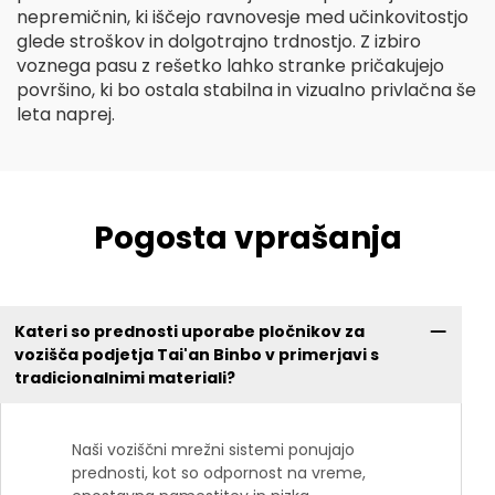
nepremičnin, ki iščejo ravnovesje med učinkovitostjo
glede stroškov in dolgotrajno trdnostjo. Z izbiro
voznega pasu z rešetko lahko stranke pričakujejo
površino, ki bo ostala stabilna in vizualno privlačna še
leta naprej.
Pogosta vprašanja
Kateri so prednosti uporabe pločnikov za
vozišča podjetja Tai'an Binbo v primerjavi s
tradicionalnimi materiali?
Naši voziščni mrežni sistemi ponujajo
prednosti, kot so odpornost na vreme,