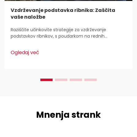
Vzdrževanje podstavka ribnika: Zaščita
vaše naložbe
Raziščite učinkovite strategije za vzdrževanje
podstavkov ribnikov, s poudarkom na rednih
pregledih, nežnih metodah čiščenja in naprednih
tehnikah upravljanja z vodo za izboljšano vzdržljivost in
Ogledaj več
življenjsko dobo z uporabo HDPE materialov.
Mnenja strank