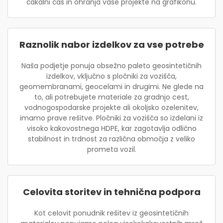
čakalni čas in ohranja vaše projekte na grafikonu.
Raznolik nabor izdelkov za vse potrebe
Naša podjetje ponuja obsežno paleto geosintetičnih
izdelkov, vključno s pločniki za vozišča,
geomembranami, geocelami in drugimi. Ne glede na
to, ali potrebujete materiale za gradnjo cest,
vodnogospodarske projekte ali okoljsko ozelenitev,
imamo prave rešitve. Pločniki za vozišča so izdelani iz
visoko kakovostnega HDPE, kar zagotavlja odlično
stabilnost in trdnost za različna območja z veliko
prometa vozil.
Celovita storitev in tehnična podpora
Kot celovit ponudnik rešitev iz geosintetičnih