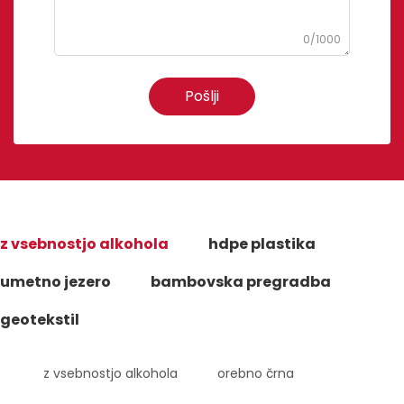
0/1000
Pošlji
z vsebnostjo alkohola
hdpe plastika
umetno jezero
bambovska pregradba
geotekstil
z vsebnostjo alkohola
orebno črna