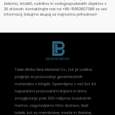
železnic, letališč, rudnikov in vodogospodarskih objektov v
36 državah. Kontaktirajte nas na +86-15953807388 za več
informacij. Delujmo skupaj za trajnostno prihodnost!
Taian Binbo New Material Co., Ltd. je vodilna
podjetja za proizvodnjo geosintezičnih
materialov v Kitajski. Opremljeno z več kot 40
naprednimi proizvodnimi linijami in letno
zmogljivostjo prek 300 milijonov kvadratnih
metrov, zagotavljamo hitro dostavo. Naši
izdelki, kot so membrane, mreže in tkanine,