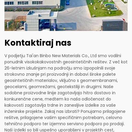
Kontaktiraj nas
V podjetju Tai'an Binbo New Materials Co., Ltd smo vodilni
ponudnik visokokakovostnih geosintetičnih rešitev. Z več kot
26-letnim izkušnjam na področju smo izpopolnili svoje
strokovno znanje pri proizvodnji in dobavi široke palete
geosintetičnih materialov, vključno s geomembranami,
geocelami, geomrežami, geotekstiliji in drugimi. Naše
sodobne proizvodne linije zagotavljajo hitro dostavo in
konkurenčne cene, medtem ko naša odločenost do
kakovosti zagotavlja trdne in zanesljive izdelke za vaše
inženirske projekte. Zakaj nas izbrati? Ponujamo prilagojene
rešitve, prilagojene vašim specifičnim potrebam, celovno
tehnično podporo ter izjemno servisno podporo po prodaji.
Naši izdelki so bili uspešno uporabljeni v projektih cest,