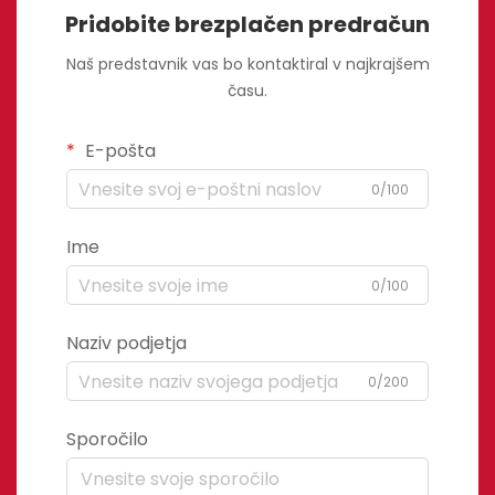
Pridobite brezplačen predračun
Naš predstavnik vas bo kontaktiral v najkrajšem
času.
E-pošta
0/100
Ime
0/100
Naziv podjetja
0/200
Sporočilo