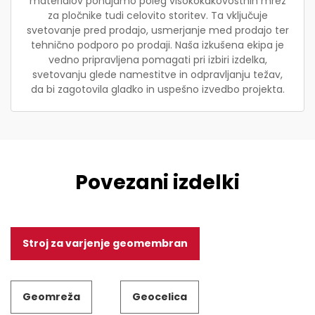
materialov ponujamo poleg visokokakovostnih mrež
za pločnike tudi celovito storitev. Ta vključuje
svetovanje pred prodajo, usmerjanje med prodajo ter
tehnično podporo po prodaji. Naša izkušena ekipa je
vedno pripravljena pomagati pri izbiri izdelka,
svetovanju glede namestitve in odpravljanju težav,
da bi zagotovila gladko in uspešno izvedbo projekta.
Povezani izdelki
Stroj za varjenje geomembran
Geomreža
Geocelica