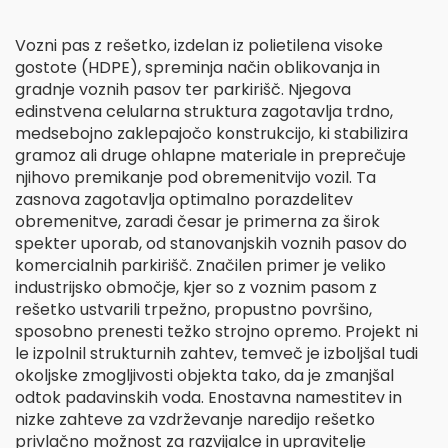
Vozni pas z rešetko, izdelan iz polietilena visoke
gostote (HDPE), spreminja način oblikovanja in
gradnje voznih pasov ter parkirišč. Njegova
edinstvena celularna struktura zagotavlja trdno,
medsebojno zaklepajočo konstrukcijo, ki stabilizira
gramoz ali druge ohlapne materiale in preprečuje
njihovo premikanje pod obremenitvijo vozil. Ta
zasnova zagotavlja optimalno porazdelitev
obremenitve, zaradi česar je primerna za širok
spekter uporab, od stanovanjskih voznih pasov do
komercialnih parkirišč. Značilen primer je veliko
industrijsko območje, kjer so z voznim pasom z
rešetko ustvarili trpežno, propustno površino,
sposobno prenesti težko strojno opremo. Projekt ni
le izpolnil strukturnih zahtev, temveč je izboljšal tudi
okoljske zmogljivosti objekta tako, da je zmanjšal
odtok padavinskih voda. Enostavna namestitev in
nizke zahteve za vzdrževanje naredijo rešetko
privlačno možnost za razvijalce in upravitelje