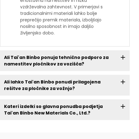
enostavna namestitev in nizka
vzdrževalna zahtevnost. V primerjavi s
tradicionalnimi materiali lahko bolje
preprečijo premik materiala, izboljšajo
nosilno sposobnost in imajo daljšo
življenjsko dobo.
Ali Tai'an Binbo ponuja tehnično podporo za
namestitev pločnikov za vozišča?
Ali lahko Tai'an Binbo ponudi prilagojena
rešitve za pločnike za vožnjo?
Kateri izdelki so glavna ponudba podjetja
Tai'an Binbo New Materials Co., Ltd.?