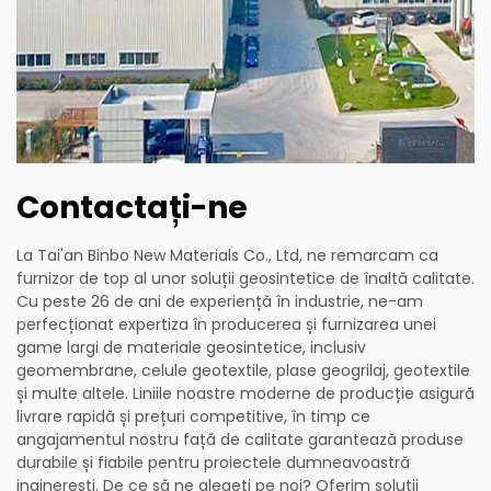
Contactați-ne
La Tai'an Binbo New Materials Co., Ltd, ne remarcam ca
furnizor de top al unor soluții geosintetice de înaltă calitate.
Cu peste 26 de ani de experiență în industrie, ne-am
perfecționat expertiza în producerea și furnizarea unei
game largi de materiale geosintetice, inclusiv
geomembrane, celule geotextile, plase geogrilaj, geotextile
și multe altele. Liniile noastre moderne de producție asigură
livrare rapidă și prețuri competitive, în timp ce
angajamentul nostru față de calitate garantează produse
durabile și fiabile pentru proiectele dumneavoastră
inginerești. De ce să ne alegeți pe noi? Oferim soluții