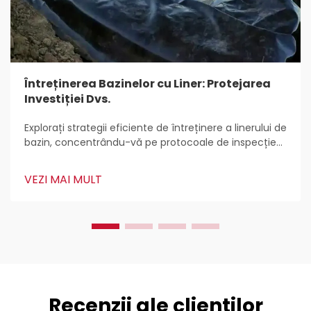
Întreținerea Bazinelor cu Liner: Protejarea
Investiției Dvs.
Explorați strategii eficiente de întreținere a linerului de
bazin, concentrându-vă pe protocoale de inspecție
regulată, metode blânde de curățare și tehnici
avansate de gestionare a apei pentru a îmbunătăți
VEZI MAI MULT
durabilitatea și longevitatea utilizând materiale HDPE.
Recenzii ale clienților