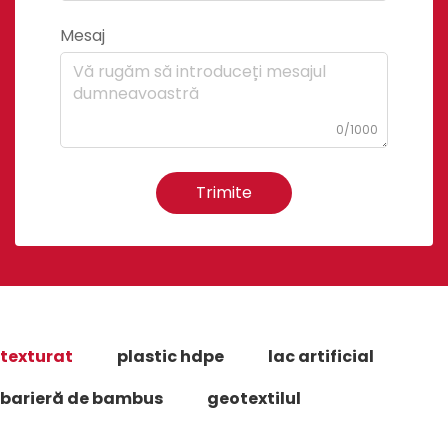
Mesaj
0/1000
Trimite
texturat
plastic hdpe
lac artificial
barieră de bambus
geotextilul