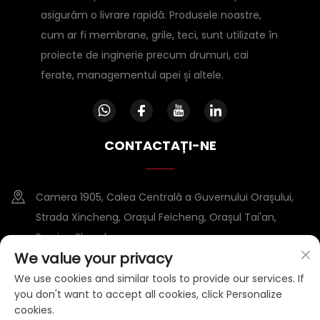
asigurăm o livrare rapidă. Produsele noastre,
cum ar fi membrane, grile, teci, sunt utilizate în
proiecte de inginerie precum drumuri, cai
ferate, managementul apei și altele.
CONTACTAȚI-NE
Camera 1905, Calea Centrală a Guvernului Orașului,
Strada Xincheng, Orașul Feicheng, Orașul Tai'an,
Provina Shandong
We value your privacy
+86-15953807388
We use cookies and similar tools to provide our services. If
you don't want to accept all cookies, click Personalize
[email protected]
cookies.