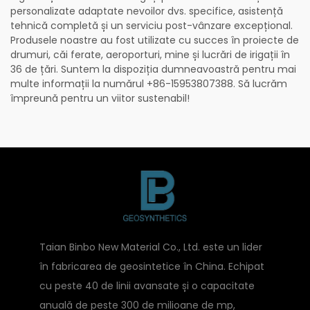
personalizate adaptate nevoilor dvs. specifice, asistență
tehnică completă și un serviciu post-vânzare excepțional.
Produsele noastre au fost utilizate cu succes în proiecte de
drumuri, căi ferate, aeroporturi, mine și lucrări de irigații în
36 de țări. Suntem la dispoziția dumneavoastră pentru mai
multe informații la numărul +86-15953807388. Să lucrăm
împreună pentru un viitor sustenabil!
Taian Binbo New Material Co., Ltd. este un lider
în fabricarea de geosintetice în China. Echipat
cu peste 40 de linii avansate și o capacitate
anuală de peste 300 de milioane de mp,