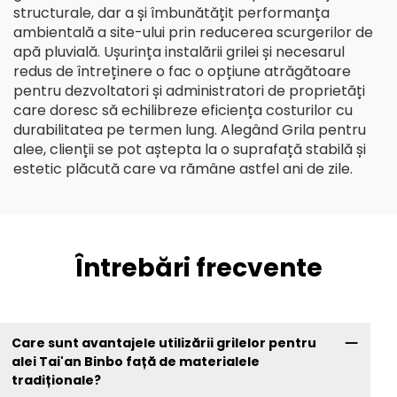
structurale, dar a și îmbunătățit performanța
ambientală a site-ului prin reducerea scurgerilor de
apă pluvială. Ușurința instalării grilei și necesarul
redus de întreținere o fac o opțiune atrăgătoare
pentru dezvoltatori și administratori de proprietăți
care doresc să echilibreze eficiența costurilor cu
durabilitatea pe termen lung. Alegând Grila pentru
alee, clienții se pot aștepta la o suprafață stabilă și
estetic plăcută care va rămâne astfel ani de zile.
Întrebări frecvente
Care sunt avantajele utilizării grilelor pentru
alei Tai'an Binbo față de materialele
tradiționale?