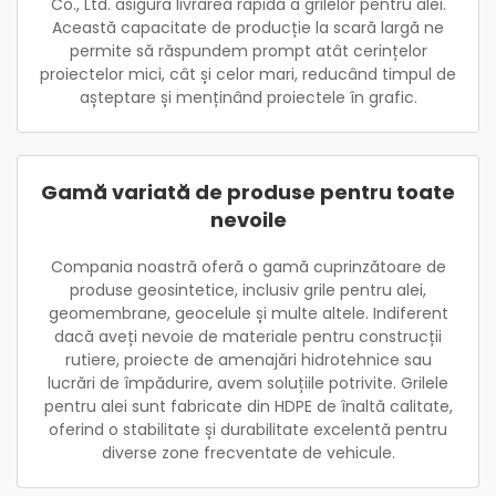
Co., Ltd. asigură livrarea rapidă a grilelor pentru alei.
Această capacitate de producție la scară largă ne
permite să răspundem prompt atât cerințelor
proiectelor mici, cât și celor mari, reducând timpul de
așteptare și menținând proiectele în grafic.
Gamă variată de produse pentru toate
nevoile
Compania noastră oferă o gamă cuprinzătoare de
produse geosintetice, inclusiv grile pentru alei,
geomembrane, geocelule și multe altele. Indiferent
dacă aveți nevoie de materiale pentru construcții
rutiere, proiecte de amenajări hidrotehnice sau
lucrări de împădurire, avem soluțiile potrivite. Grilele
pentru alei sunt fabricate din HDPE de înaltă calitate,
oferind o stabilitate și durabilitate excelentă pentru
diverse zone frecventate de vehicule.