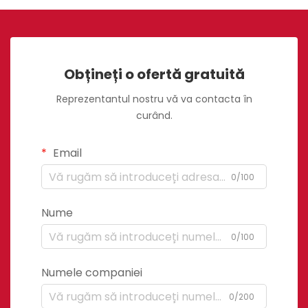
Obțineți o ofertă gratuită
Reprezentantul nostru vă va contacta în
curând.
Email
0/100
Nume
0/100
Numele companiei
0/200