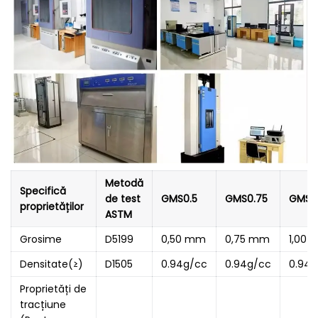
Metodă
Specifică
de test
GMS0.5
GMS0.75
GMS1.
proprietăților
ASTM
Grosime
D5199
0,50 mm
0,75 mm
1,00
Densitate(≥)
D1505
0.94g/cc
0.94g/cc
0.94g
Proprietăți de
tracțiune