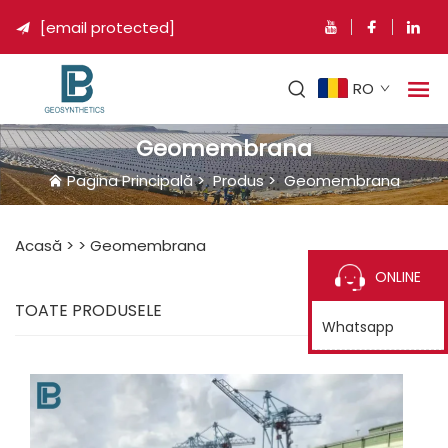
[email protected]

RO
Geomembrana
Pagina Principală
>
Produs
>
Geomembrana
Acasă >
>
Geomembrana
ONLINE
TOATE PRODUSELE
Whatsapp