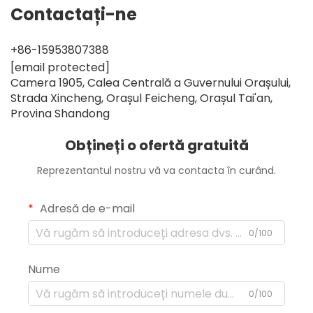
Contactați-ne
+86-15953807388
[email protected]
Camera 1905, Calea Centrală a Guvernului Orașului,
Strada Xincheng, Orașul Feicheng, Orașul Tai'an,
Provina Shandong
Obțineți o ofertă gratuită
Reprezentantul nostru vă va contacta în curând.
Adresă de e-mail
0/100
Nume
0/100