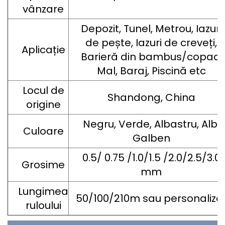
vânzare
Depozit, Tunel, Metrou, Iazuri
de pește, Iazuri de creveți,
Aplicație
Barieră din bambus/copac,
Mal, Baraj, Piscină etc
Locul de
Shandong, China
origine
Negru, Verde, Albastru, Alb,
Culoare
Galben
0.5/ 0.75 /1.0/1.5 /2.0/2.5/3.0
Grosime
mm
Lungimea
50/100/210m sau personaliza
ruloului