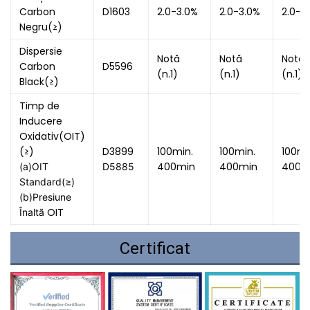
Carbon
D1603
2.0-3.0%
2.0-3.0%
2.0-3
Negru(≥)
Dispersie
Notă
Notă
Notă
Carbon
D5596
(n.1)
(n.1)
(n.1)
Black(≥)
Timp de
Inducere
Oxidativ(OIT)
(≥)
D3899
100min.
100min.
100mi
400min
400min
400m
(a)OIT 
D5885 
Standard(≥) 
(b)Presiune 
OIT
Înaltă 
Certificat