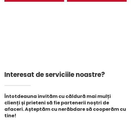
Bardă de Piscină Foi
HDPE Geomembrană
Anti-UV Plastic Rezervor
pentru rezervor, dam,
cu Apă Fermă de Peste
fermă de pești, depozit
Acvacultură Film de
de gunoi, mină
Depozitare
Interesat de serviciile noastre?
Întotdeauna invităm cu căldură mai mulți
clienți și prieteni să fie partenerii noștri de
afaceri. Așteptăm cu nerăbdare să cooperăm cu
tine!