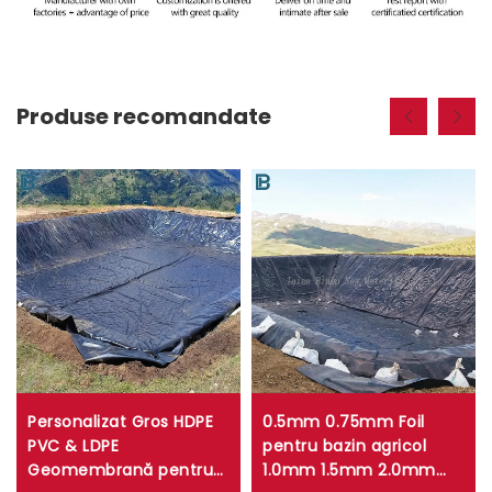
Produse recomandate
Personalizat Gros HDPE
0.5mm 0.75mm Foil
PVC & LDPE
pentru bazin agricol
Geomembrană pentru
1.0mm 1.5mm 2.0mm