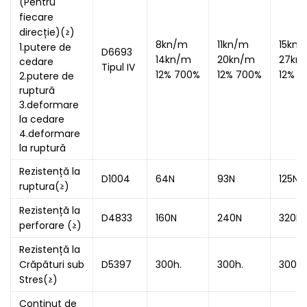
(Pentru
fiecare
direcție)(≥)
8kn/m
11kn/m
15kn
1.putere de
D6693
14kn/m
20kn/m
27kn
cedare
Tipul IV
12% 700%
12% 700%
12% 7
2.putere de
ruptură
3.deformare
la cedare
4.deformare
la ruptură
Rezistență la
D1004
64N
93N
125N
ruptura(≥)
Rezistență la
D4833
160N
240N
320N
perforare (≥)
Rezistență la
Crăpături sub
D5397
300h.
300h.
300h.
Stres(≥)
Conținut de