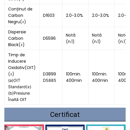
Conținut de
Carbon
D1603
2.0-3.0%
2.0-3.0%
2.0-3
Negru(≥)
Dispersie
Notă
Notă
Notă
Carbon
D5596
(n.1)
(n.1)
(n.1)
Black(≥)
Timp de
Inducere
Oxidativ(OIT)
(≥)
D3899
100min.
100min.
100mi
400min
400min
400m
(a)OIT 
D5885 
Standard(≥) 
(b)Presiune 
OIT
Înaltă 
Certificat