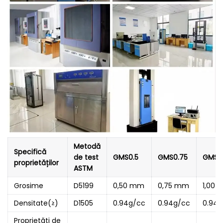
Metodă
Specifică
de test
GMS0.5
GMS0.75
GMS1.
proprietăților
ASTM
Grosime
D5199
0,50 mm
0,75 mm
1,00
Densitate(≥)
D1505
0.94g/cc
0.94g/cc
0.94g
Proprietăți de