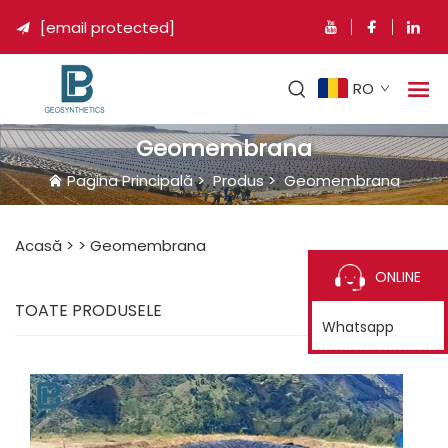
[email protected]

RO
Geomembrana
Pagina Principală
>
Produs
>
Geomembrana
Acasă >
>
Geomembrana
ONLINE
TOATE PRODUSELE
Whatsapp