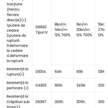
tracțiune
(Pentru
fiecare
direcție)(≥)
8kn/m
11kn/m
15kn
1.putere de
D6693
14kn/m
20kn/m
27kn
cedare
Tipul IV
12% 700%
12% 700%
12% 7
2.putere de
ruptură
3.deformare
la cedare
4.deformare
la ruptură
Rezistență la
D1004
64N
93N
125N
ruptura(≥)
Rezistență la
D4833
160N
240N
320N
perforare (≥)
Rezistență la
Crăpături sub
D5397
300h.
300h.
300h.
Stres(≥)