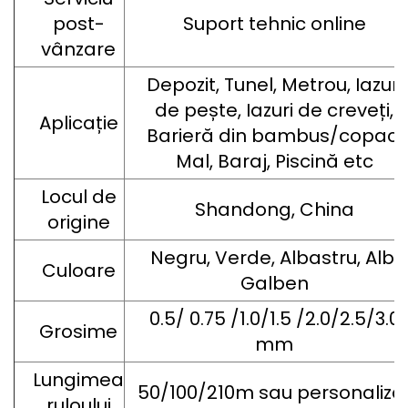
post-
Suport tehnic online
vânzare
Depozit, Tunel, Metrou, Iazuri
de pește, Iazuri de creveți,
Aplicație
Barieră din bambus/copac,
Mal, Baraj, Piscină etc
Locul de
Shandong, China
origine
Negru, Verde, Albastru, Alb,
Culoare
Galben
0.5/ 0.75 /1.0/1.5 /2.0/2.5/3.0
Grosime
mm
Lungimea
50/100/210m sau personaliza
ruloului