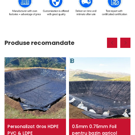
Produse recomandate
Personalizat Gros HDPE
0.5mm 0.75mm Foil
PVC & LDPE
pentru bazin agricol