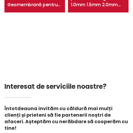
Geomembrană pentru
1.0mm 1.5mm 2.0mm
Bardă de Piscină Foi
HDPE Geomembrană
Anti-UV Plastic Rezervor
pentru rezervor, dam,
cu Apă Fermă de Peste
fermă de pești, depozit
Acvacultură Film de
de gunoi, mină
Depozitare
Interesat de serviciile noastre?
Întotdeauna invităm cu căldură mai mulți
clienți și prieteni să fie partenerii noștri de
afaceri. Așteptăm cu nerăbdare să cooperăm cu
tine!