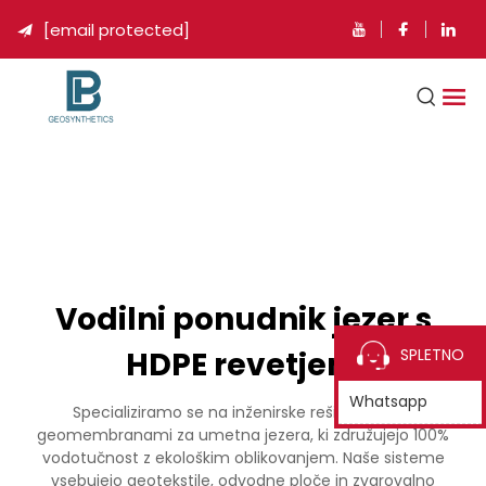
[email protected]

Vodilni ponudnik jezer s
HDPE revetjem
SPLETNO
Whatsapp
Specializiramo se na inženirske rešitve z HDPE
geomembranami za umetna jezera, ki združujejo 100%
vodotučnost z ekološkim oblikovanjem. Naše sisteme
vsebujejo geotekstile, odvodne ploče in zvarovalno