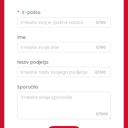
E-pošta
0/100
Ime
0/100
Naziv podjetja
0/200
Sporočilo
0/1000