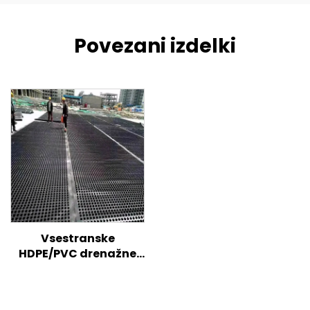
Povezani izdelki
Vsestranske
HDPE/PVC drenažne
plošče za učinkovito
upravljanje z vodo in
strukturno zaščito