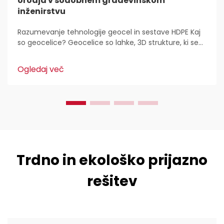
orodja v sodobnem građevinskom
inženirstvu
Razumevanje tehnologije geocel in sestave HDPE Kaj
so geocelice? Geocelice so lahke, 3D strukture, ki se
uporabljajo povsod za stabilizacijo in utrditev tal v
gradbeništvu. Inženirji civilne zaščite jih imajo radi,
Ogledaj več
ker...
Trdno in ekološko prijazno
rešitev