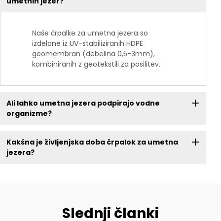
umetnih jezer?
Naše črpalke za umetna jezera so
izdelane iz UV-stabiliziranih HDPE
geomembran (debelina 0,5-3mm),
kombiniranih z geotekstili za posilitev.
Ali lahko umetna jezera podpirajo vodne
organizme?
Kakšna je življenjska doba črpalok za umetna
jezera?
Slednji članki