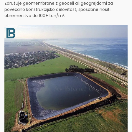
Združuje geomembrane z geoceli ali geogrejdomi za
povečano konstrukcijsko celovitost, sposobne nositi
obremenitve do 100+ ton/m².