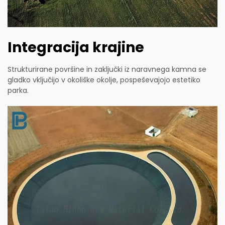
Integracija krajine
Strukturirane površine in zaključki iz naravnega kamna se
gladko vključijo v okoliške okolje, pospeševajojo estetiko
parka.