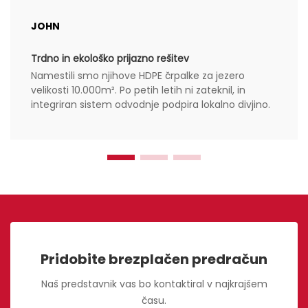
JOHN
Trdno in ekološko prijazno rešitev
Namestili smo njihove HDPE črpalke za jezero
velikosti 10.000m². Po petih letih ni zateknil, in
integriran sistem odvodnje podpira lokalno divjino.
Pridobite brezplačen predračun
Naš predstavnik vas bo kontaktiral v najkrajšem
času.