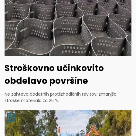
Stroškovno učinkovito
obdelavo površine
Ne zahteva dodatnih protiizhodičnih revitov, zmanjša
stroške materiala za 25 %.