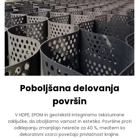
Poboljšana delovanja
površin
V HDPE, EPDM in geotekstil integriramo teksturirane
zaključke, da izboljšamo varnost in estetiko. Površine proti
odklepanju zmanjšajo nesreče za 40 %, medtem ko
dekorativni vzorci povečajo privlačnost krajine.