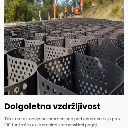
Dolgoletna vzdržljivost
Teksture ostanejo nespremenjene pod obremenitvijo prek
100 ton/m² in ekstremnimi vremenskimi pogoji.