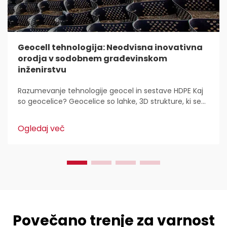
Geocell tehnologija: Neodvisna inovativna
orodja v sodobnem građevinskom
inženirstvu
Razumevanje tehnologije geocel in sestave HDPE Kaj
so geocelice? Geocelice so lahke, 3D strukture, ki se
uporabljajo povsod za stabilizacijo in utrditev tal v
gradbeništvu. Inženirji civilne zaščite jih imajo radi,
Ogledaj več
ker...
Povečano trenje za varnost