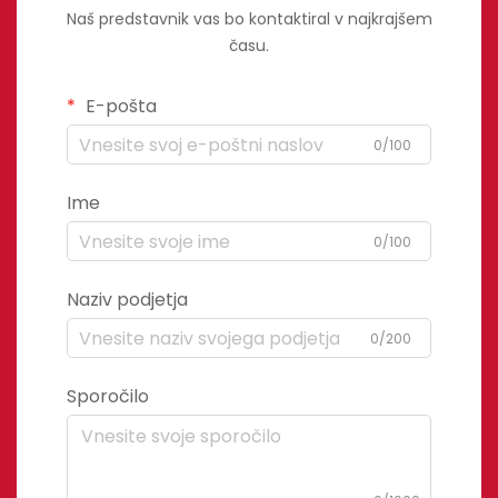
Naš predstavnik vas bo kontaktiral v najkrajšem
času.
E-pošta
0/100
Ime
0/100
Naziv podjetja
0/200
Sporočilo