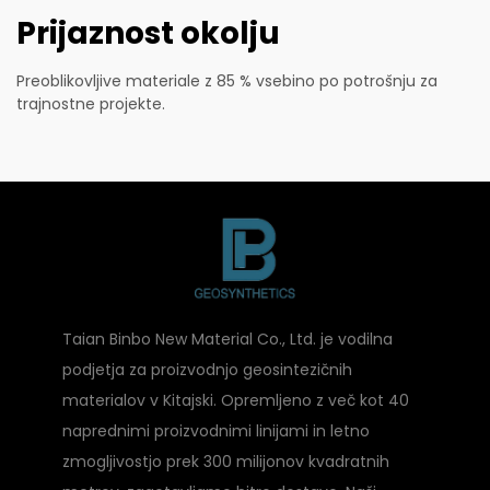
Prijaznost okolju
Preoblikovljive materiale z 85 % vsebino po potrošnju za
trajnostne projekte.
Taian Binbo New Material Co., Ltd. je vodilna
podjetja za proizvodnjo geosintezičnih
materialov v Kitajski. Opremljeno z več kot 40
naprednimi proizvodnimi linijami in letno
zmogljivostjo prek 300 milijonov kvadratnih