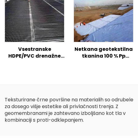
Vsestranske
Netkana geotekstilna
HDPE/PVC drenažne
tkanina 100 % Pp
plošče za učinkovito
polipropilen Netkana
upravljanje z vodo in
tkanina Geotekstil PP
strukturno zaščito
Geotekstil z dolgimi
vlakni
Teksturirane črne površine na materialih so odrubele
za dosego višje estetike ali privlačnosti trenja. Z
geomembranami je zahtevano izboljšano kot tla v
kombinaciji s proti-odklepanjem.