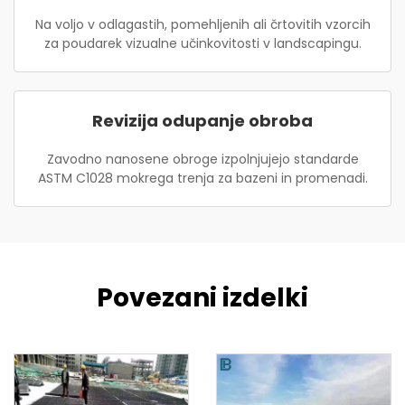
Na voljo v odlagastih, pomehljenih ali črtovitih vzorcih
za poudarek vizualne učinkovitosti v landscapingu.
Revizija odupanje obroba
Zavodno nanosene obroge izpolnjujejo standarde
ASTM C1028 mokrega trenja za bazeni in promenadi.
Povezani izdelki