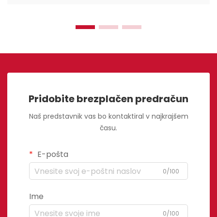
Pridobite brezplačen predračun
Naš predstavnik vas bo kontaktiral v najkrajšem
času.
E-pošta
0/100
Ime
0/100