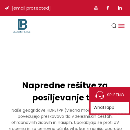
[email protected]

Napredne rešitve za
posiljevanje tla
SPLETNO
Whatsapp
Naše geogridove HDPE/PP (vlečna moč do 200kN/m)
povečujejo preskovavo tla v železniških cestah,
ohrabnavnih zidovih in nasipih. Uporabljajo se proti UV
zracenju in so cenovno učinkovite, kar zmanjša uporabo