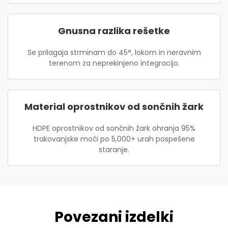
Gnusna razlika rešetke
Se prilagaja strminam do 45°, lokom in neravnim
terenom za neprekinjeno integracijo.
Material oprostnikov od sončnih žark
HDPE oprostnikov od sončnih žark ohranja 95%
trakovanjske moči po 5,000+ urah pospešene
staranje.
Povezani izdelki