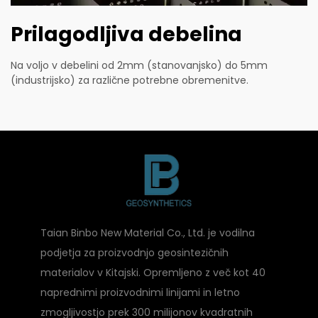
Prilagodljiva debelina
Na voljo v debelini od 2mm (stanovanjsko) do 5mm
(industrijsko) za različne potrebne obremenitve.
Taian Binbo New Material Co., Ltd. je vodilna
podjetja za proizvodnjo geosintezičnih
materialov v Kitajski. Opremljeno z več kot 40
naprednimi proizvodnimi linijami in letno
zmogljivostjo prek 300 milijonov kvadratnih