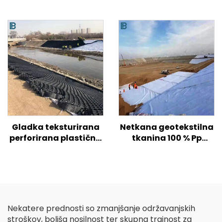
Gladka teksturirana
Netkana geotekstilna
perforirana plastična
tkanina 100 % Pp
geocelica HDPE za
polipropilen Netkana
ojačitev tal na
tkanina Geotekstil PP
cestah/hribih/pobočjih
Geotekstil z dolgimi
vlakni
Nekatere prednosti so zmanjšanje održavanjskih
stroškov, boljša nosilnost ter skupna trajnost za