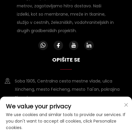
metrov, zagotavljamo hitro dostavo. Naši
izdelki, kot so membrane, mreže in tkanine,
služijo v cestnih, železniških, vodohraniteljskih in
drugih gradbeniških projektih.
OPIŠITE SE
Soba 1905, Centralna cesta mestne vlade, ulica
Xincheng, mesto Feicheng, mesto Tai'an, pokrajina
Shandong
We value your privacy
+86-15953807388
We use cookies and similar tools to provide our services. If
you don't want to accept all cookies, click Personalize
[email protected]
cookies.