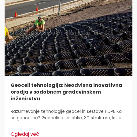
Geocell tehnologija: Neodvisna inovativna
orodja v sodobnem građevinskom
inženirstvu
Razumevanje tehnologije geocel in sestave HDPE Kaj
so geocelice? Geocelice so lahke, 3D strukture, ki se
uporabljajo povsod za stabilizacijo in utrditev tal v
gradbeništvu. Inženirji civilne zaščite jih imajo radi,
Ogledaj več