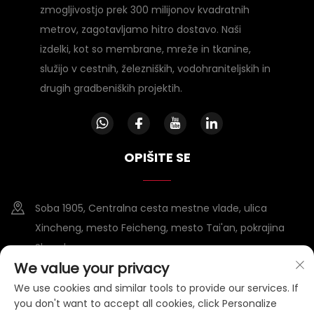
zmogljivostjo prek 300 milijonov kvadratnih
metrov, zagotavljamo hitro dostavo. Naši
izdelki, kot so membrane, mreže in tkanine,
služijo v cestnih, železniških, vodohraniteljskih in
drugih gradbeniških projektih.
OPIŠITE SE
Soba 1905, Centralna cesta mestne vlade, ulica
Xincheng, mesto Feicheng, mesto Tai'an, pokrajina
Shandong
We value your privacy
+86-15953807388
We use cookies and similar tools to provide our services. If
you don't want to accept all cookies, click Personalize
[email protected]