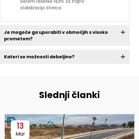
Sistem rešetke HDPE za trajno
stabilizacijo štrelca.
Je mogoče ga uporabiti v območjih s visoko
prometom?
Kateri so možnosti debeljine?
Slednji članki
13
Mar