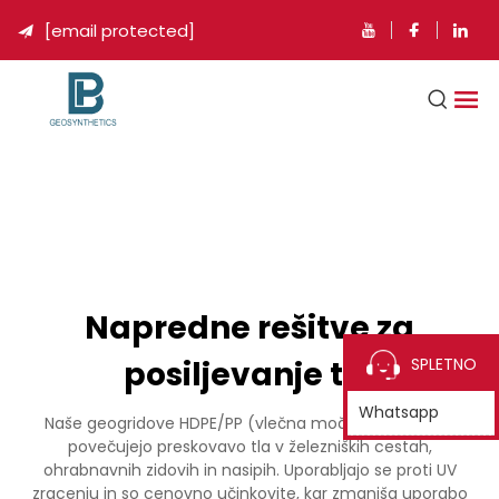
[email protected]

Napredne rešitve za
posiljevanje tla
SPLETNO
Whatsapp
Naše geogridove HDPE/PP (vlečna moč do 200kN/m)
povečujejo preskovavo tla v železniških cestah,
ohrabnavnih zidovih in nasipih. Uporabljajo se proti UV
zracenju in so cenovno učinkovite, kar zmanjša uporabo