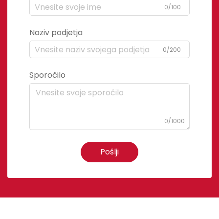
0/100
Naziv podjetja
0/200
Sporočilo
0/1000
Pošlji