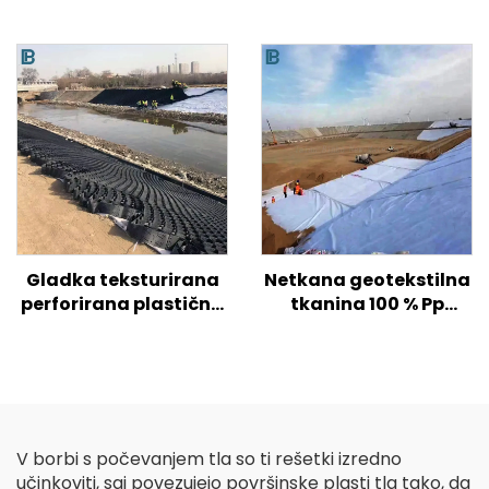
Gladka teksturirana
Netkana geotekstilna
perforirana plastična
tkanina 100 % Pp
geocelica HDPE za
polipropilen Netkana
ojačitev tal na
tkanina Geotekstil PP
cestah/hribih/pobočjih
Geotekstil z dolgimi
vlakni
V borbi s počevanjem tla so ti rešetki izredno
učinkoviti, saj povezujejo površinske plasti tla tako, da