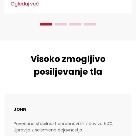
gradbeništvu. Inženirji civilne zaščite jih imajo radi,
Ogledaj več
ker...
Visoko zmogljivo
posiljevanje tla
JOHN
Povečana stabilnost ohrabnavnih zidov za 60%.
Upravlja z seismicno dejavnostjo.