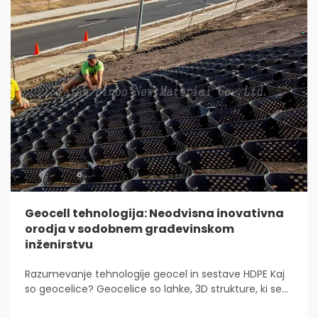
Geocell tehnologija: Neodvisna inovativna
orodja v sodobnem građevinskom
inženirstvu
Razumevanje tehnologije geocel in sestave HDPE Kaj
so geocelice? Geocelice so lahke, 3D strukture, ki se
uporabljajo povsod za stabilizacijo in utrditev tal v