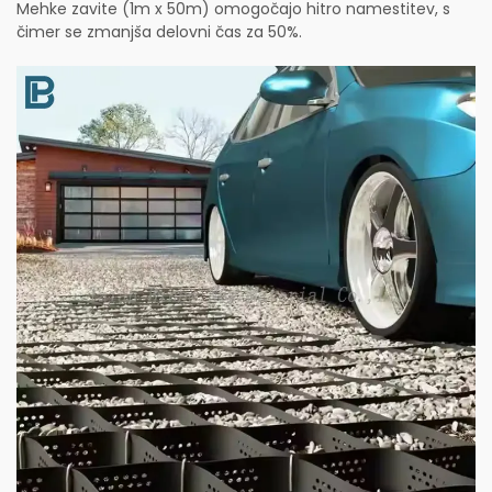
Mehke zavite (1m x 50m) omogočajo hitro namestitev, s
čimer se zmanjša delovni čas za 50%.