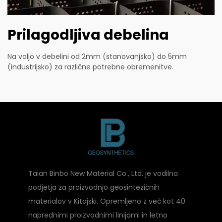
Prilagodljiva debelina
Na voljo v debelini od 2mm (stanovanjsko) do 5mm
(industrijsko) za različne potrebne obremenitve.
Taian Binbo New Material Co., Ltd. je vodilna
podjetja za proizvodnjo geosintezičnih
materialov v Kitajski. Opremljeno z več kot 40
naprednimi proizvodnimi linijami in letno