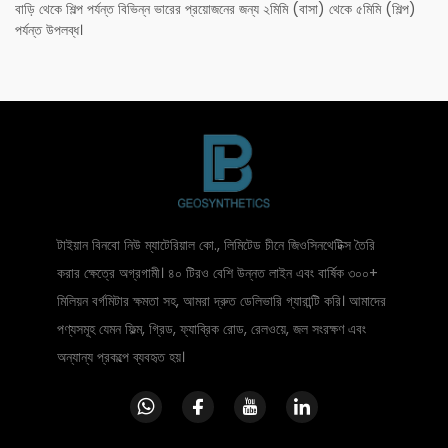
বাড়ি থেকে শিল্প পর্যন্ত বিভিন্ন ভারের প্রয়োজনের জন্য ২মিমি (বাসা) থেকে ৫মিমি (শিল্প)
পর্যন্ত উপলব্ধ।
টাইয়ান বিনবো নিউ ম্যাটেরিয়াল কো., লিমিটেড চীনে জিওসিনথেটিক্স তৈরি
করার ক্ষেত্রে অগ্রগামী। ৪০ টিরও বেশি উন্নত লাইন এবং বার্ষিক ৩০০+
মিলিয়ন বর্গমিটার ক্ষমতা সহ, আমরা দ্রুত ডেলিভারি গ্যারান্টি করি। আমাদের
পণ্যসমূহ যেমন ফিল্ম, গ্রিড, ফ্যাব্রিক রোড, রেলওয়ে, জল সংরক্ষণ এবং
অন্যান্য প্রকল্পে ব্যবহৃত হয়।