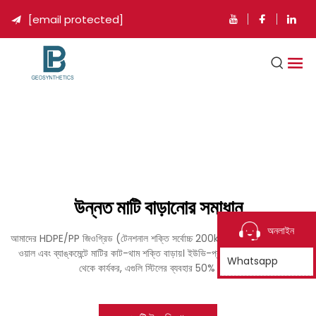
[email protected]

উন্নত মাটি বাড়ানোর সমাধান
অনলাইন
আমাদের HDPE/PP জিওগ্রিড (টেনশনাল শক্তি সর্বোচ্চ 200kN/m) রেলওয়ে, রিটেইনিং
ওয়াল এবং ব্যাঙ্কমেন্টে মাটির কাট-থাম শক্তি বাড়ায়। ইউভি-প্রতিরোধী এবং খরচের দিক
Whatsapp
থেকে কার্যকর, এগুলি স্টিলের ব্যবহার 50% কমায়।