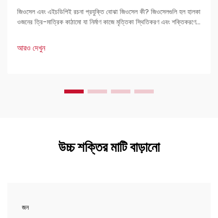
জিওসেল এবং এইচডিপিই রচনা প্রযুক্তি বোঝা জিওসেল কী? জিওসেলগুলি হল হালকা
ওজনের ত্রি-মাত্রিক কাঠামো যা নির্মাণ কাজে মৃত্তিকা স্থিতিকরণ এবং শক্তিকরণের
জন্য ব্যবহৃত হয়। প্রকৌশলীদের কাছে এগুলি খুব পছন্দের কারণ হল এদের দৃঢ়তা এবং
বহুমুখী প্রয়োগ।
আরও দেখুন
উচ্চ শক্তির মাটি বাড়ানো
জন