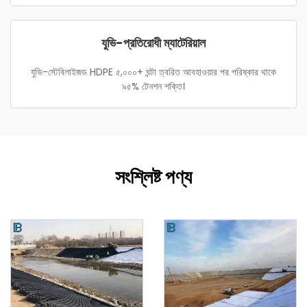
যুভি-প্রতিরোধী ম্যাটেরিয়াল
যুভি-স্টেবিলাইজড HDPE ৫,০০০+ ঘন্টা ত্বরিত আবহাওয়ার পর পরিষ্কার থাকে
৯৫% টেনশন শক্তি।
সংশ্লিষ্ট পণ্য