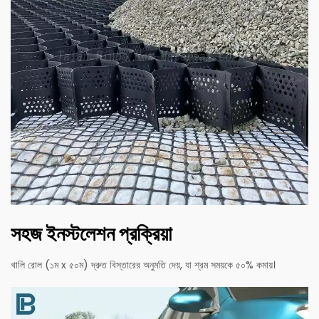
সহজ ইনস্টলেশন প্রক্রিয়া
খালি রোল (১ম x ৫০ম) দ্রুত বিস্তারের অনুমতি দেয়, যা শ্রম সময়কে ৫০% কমায়।