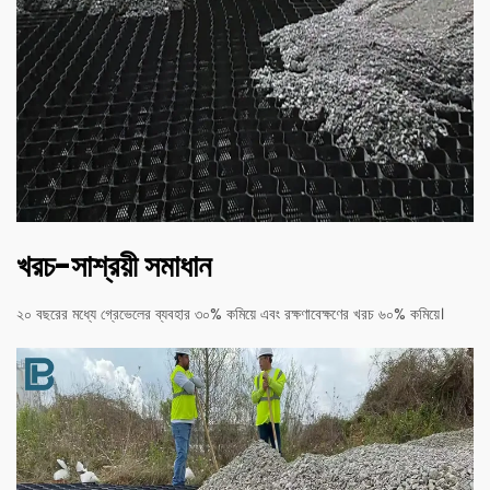
খরচ-সাশ্রয়ী সমাধান
২০ বছরের মধ্যে গ্রেভেলের ব্যবহার ৩০% কমিয়ে এবং রক্ষণাবেক্ষণের খরচ ৬০% কমিয়ে।