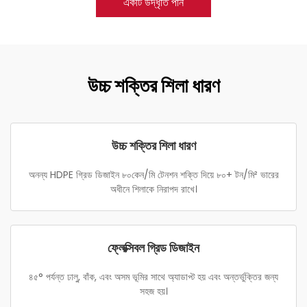
একটি উদ্ধৃতি পান
উচ্চ শক্তির শিলা ধারণ
উচ্চ শক্তির শিলা ধারণ
অনন্য HDPE গ্রিড ডিজাইন ৮০কেন/মি টেনশন শক্তি দিয়ে ৮০+ টন/মি² ভারের
অধীনে শিলাকে নিরাপদ রাখে।
ফ্লেক্সিবল গ্রিড ডিজাইন
৪৫° পর্যন্ত ঢালু, বাঁক, এবং অসম ভূমির সাথে অ্যাডাপ্ট হয় এবং অন্তর্ভুক্তির জন্য
সহজ হয়।