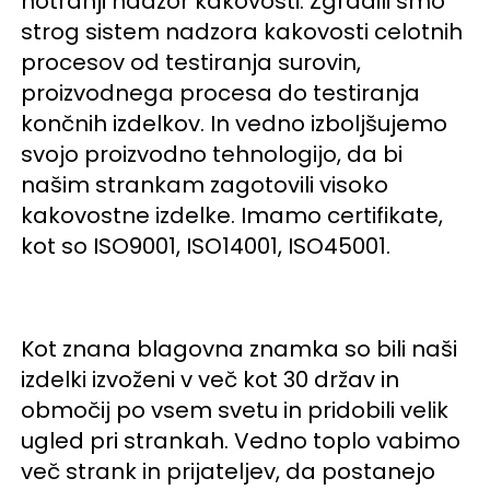
notranji nadzor kakovosti. Zgradili smo 
strog sistem nadzora kakovosti celotnih 
procesov od testiranja surovin, 
proizvodnega procesa do testiranja 
končnih izdelkov. In vedno izboljšujemo 
svojo proizvodno tehnologijo, da bi 
našim strankam zagotovili visoko 
kakovostne izdelke. Imamo certifikate, 
kot so ISO9001, ISO14001, ISO45001. 
Kot znana blagovna znamka so bili naši 
izdelki izvoženi v več kot 30 držav in 
območij po vsem svetu in pridobili velik 
ugled pri strankah. Vedno toplo vabimo 
več strank in prijateljev, da postanejo 