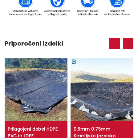
Priporočeni izdelki
Prilagojeni debel HDPE,
0.5mm 0.75mm
PVC in LDPE
Kmetijska jezerska