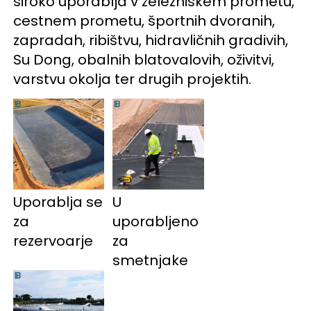
široko uporablja v železniškem prometu, 
cestnem prometu, športnih dvoranih, 
zapradah, ribištvu, hidravličnih gradivih, 
Su Dong, obalnih blatovalovih, oživitvi, 
varstvu okolja ter drugih projektih. 
Uporablja se 
U 
za 
uporabljeno 
rezervoarje 
za 
smetnjake 