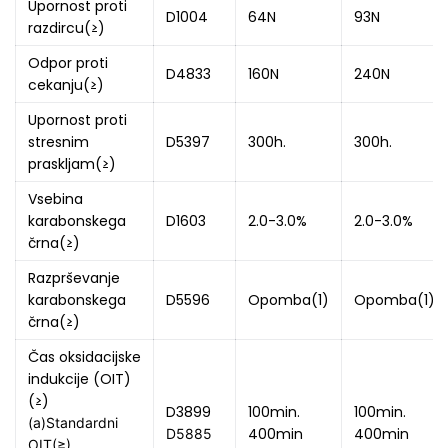
Upornost proti
D1004
64N
93N
razdircu(≥)
Odpor proti
D4833
160N
240N
cekanju(≥)
Upornost proti
stresnim
D5397
300h.
300h.
praskljam(≥)
Vsebina
karabonskega
D1603
2.0-3.0%
2.0-3.0%
črna(≥)
Razprševanje
karabonskega
D5596
Opomba(1)
Opomba(1)
črna(≥)
Čas oksidacijske
indukcije (OIT)
(≥)
D3899
100min.
100min.
(a)Standardni 
400min
400min
D5885 
OIT(≥) 