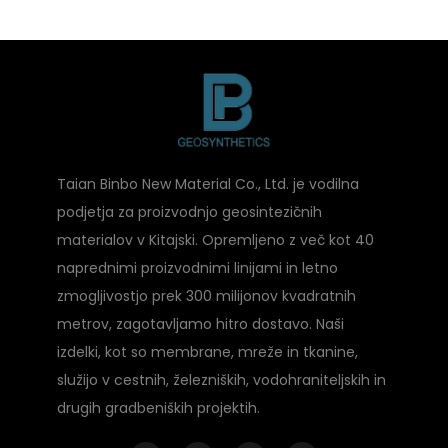
Taian Binbo New Material Co., Ltd. je vodilna
podjetja za proizvodnjo geosintezičnih
materialov v Kitajski. Opremljeno z več kot 40
naprednimi proizvodnimi linijami in letno
zmogljivostjo prek 300 milijonov kvadratnih
metrov, zagotavljamo hitro dostavo. Naši
izdelki, kot so membrane, mreže in tkanine,
služijo v cestnih, železniških, vodohraniteljskih in
drugih gradbeniških projektih.