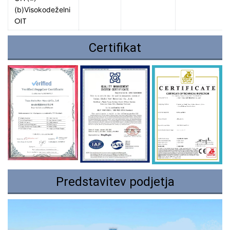
(b)Visokodeželni 
OIT
Certifikat
Predstavitev podjetja