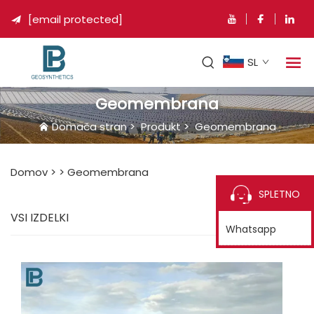
[email protected]

SL
Geomembrana
Domača stran
>
Produkt
>
Geomembrana
Domov >
>
Geomembrana
SPLETNO
VSI IZDELKI
Whatsapp