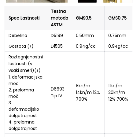
Testna
Spec Lastnosti
metoda
GMS0.5
GMS0.75
ASTM
Debelina
D5199
0.50mm
0.75mm
Gostota (≥)
D1505
0.94g/cc
0.94g/cc
Raztegnjenostni
lastnosti (v
vsaki smeri)(≥)
1. deformacijska
moč
8kn/m
11kn/m
D6693
2. prelomna
14kn/m 12%
20kn/m
Tip IV
moč
700%
12% 700%
3.
deformacijsko
dolgotrajnost
4. prelomna
dolgotrajnost