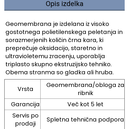
Opis izdelka
Geomembrana je izdelana iz visoko
gostotnega polietilenskega peletanja in
sorazmerjenih količin črna kara, ki
preprečuje oksidacijo, staretno in
ultravioletemu zracenju, uporablja
triplasto skupno ekstruzijsko tehniko.
Obema stranma so gladka ali hruba.
Geomembrana/obloga za
Vrsta
ribnik
Garancija
Več kot 5 let
Servis po
Spletna tehnična podpora
prodaji