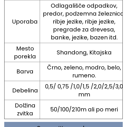
Odlagališče odpadkov,
predor, podzemna železnica,
Uporaba
ribje jezike, ribje jezike,
pregrade za drevesa,
banke, jezike, bazen itd.
Mesto
Shandong, Kitajska
porekla
Črno, zeleno, modro, belo,
Barva
rumeno.
0,5/ 0,75 /1,0/1,5 /2,0/2,5/3,0
Debelina
mm
Dolžina
50/100/210m ali po meri
zvitka