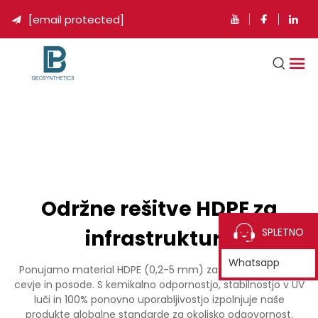
[email protected]

Održne rešitve HDPE za
infrastrukturo
SPLETNO
Whatsapp
Ponujamo material HDPE (0,2-5 mm) za geomembrane,
cevje in posode. S kemikalno odpornostjo, stabilnostjo v UV
luči in 100% ponovno uporabljivostjo izpolnjuje naše
produkte globalne standarde za okoljsko odgovornost.