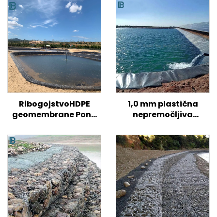
RibogojstvoHDPE
1,0 mm plastična
geomembrane Pond
nepremočljiva
Liner Fish Tank Shrimp
geomembrana,
Pond Farm Liner Pond
umetno jezero,
Liner Geomembrane
rezervoar za jez,
obloga, bazen, ribnik,
ribnik, podloga, HDPE
geomembrana