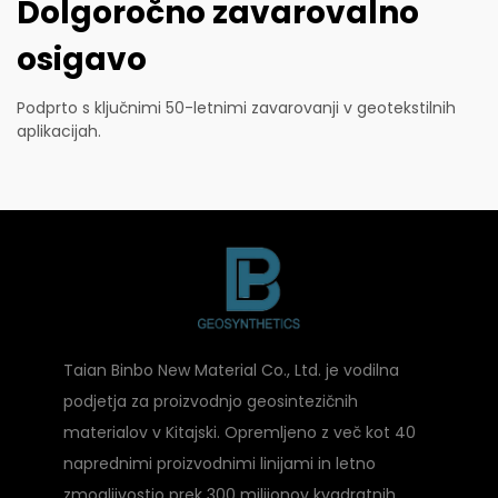
Dolgoročno zavarovalno
osigavo
Podprto s ključnimi 50-letnimi zavarovanji v geotekstilnih
aplikacijah.
Taian Binbo New Material Co., Ltd. je vodilna
podjetja za proizvodnjo geosintezičnih
materialov v Kitajski. Opremljeno z več kot 40
naprednimi proizvodnimi linijami in letno
zmogljivostjo prek 300 milijonov kvadratnih