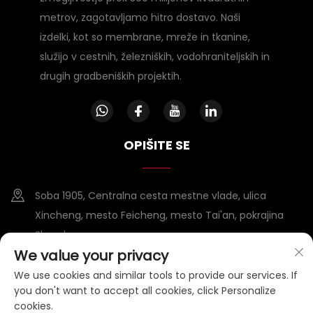
metrov, zagotavljamo hitro dostavo. Naši
izdelki, kot so membrane, mreže in tkanine,
služijo v cestnih, železniških, vodohraniteljskih in
drugih gradbeniških projektih.
OPIŠITE SE
Soba 1905, Centralna cesta mestne vlade, ulica
Xincheng, mesto Feicheng, mesto Tai'an, pokrajina
Shandong
We value your privacy
+86-15953807388
We use cookies and similar tools to provide our services. If
you don't want to accept all cookies, click Personalize
[email protected]
cookies.