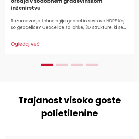
orodja v sodobnem građevinskom
inženirstvu
Razumevanje tehnologije geocel in sestave HDPE Kaj
so geocelice? Geocelice so lahke, 3D strukture, ki se
uporabljajo povsod za stabilizacijo in utrditev tal v
gradbeništvu. Inženirji civilne zaščite jih imajo radi,
Ogledaj več
ker...
Trajanost visoko goste
polietilenine