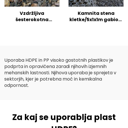
Vzdržljiva
Kamnita stena
šesterokotna
kletke/5x1x1m gabioni
gabionska žičnata
cena/galvanizirana
košara, tkana zvita
gabionska škatla vel
mrežasta gabionska
škatla za podporne
stene, nadzor erozije
Uporaba HDPE in PP visoko gostotnih plastikov je
podprta in opravičena zaradi njihovih izjemnih
mehanskih lastnosti. Njihova uporaba je sprejeta v
sektorjih, kjer je potrebna moč in kemikalna
odpornost.
Za kaj se uporablja plast