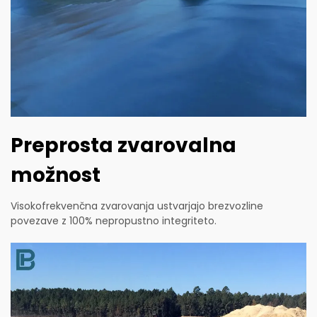
Preprosta zvarovalna
možnost
Visokofrekvenčna zvarovanja ustvarjajo brezvozline
povezave z 100% nepropustno integriteto.