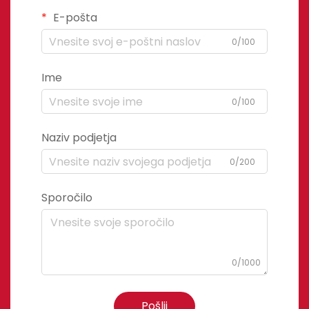
E-pošta
0/100
Ime
0/100
Naziv podjetja
0/200
Sporočilo
0/1000
Pošlji