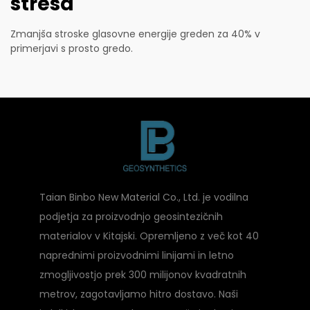
stresa
Zmanjša stroske glasovne energije greden za 40% v
primerjavi s prosto gredo.
Taian Binbo New Material Co., Ltd. je vodilna
podjetja za proizvodnjo geosintezičnih
materialov v Kitajski. Opremljeno z več kot 40
naprednimi proizvodnimi linijami in letno
zmogljivostjo prek 300 milijonov kvadratnih
metrov, zagotavljamo hitro dostavo. Naši