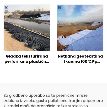
Gladka teksturirana
Netkana geotekstilna
perforirana plastična
tkanina 100 % Pp
geocelica HDPE za
polipropilen Netkana
ojačitev tal na
tkanina Geotekstil PP
cestah/hribih/pobočjih
Geotekstil z dolgimi
vlakni
Za gradbeno uporabo so te premične mreže
izdelane iz visoko goste polietilene, kar jim pripomore
k izredni moči, da prenašajo težke stroje in so