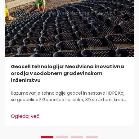
Geocell tehnologija: Neodvisna inovativna
orodja v sodobnem građevinskom
inženirstvu
Razumevanje tehnologije geocel in sestave HDPE Kaj
so geocelice? Geocelice so lahke, 3D strukture, ki se
uporabljajo povsod za stabilizacijo in utrditev tal v
gradbeništvu. Inženirji civilne zaščite jih imajo radi,
Ogledaj več
ker...