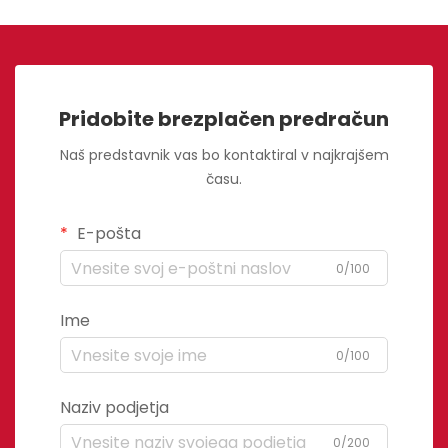
Pridobite brezplačen predračun
Naš predstavnik vas bo kontaktiral v najkrajšem
času.
E-pošta
0/100
Ime
0/100
Naziv podjetja
0/200