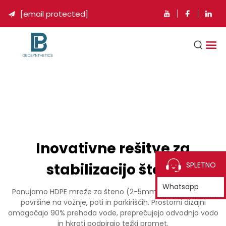
[email protected]

Inovativne rešitve za
stabilizacijo štene
SPLETNO
Whatsapp
Ponujamo HDPE mreže za šteno (2-5mm), da zaklenemo
površine na vožnje, poti in parkiriščih. Prostorni dizajni
omogočajo 90% prehoda vode, preprečujejo odvodnjo vodo
in hkrati podpirajo težki promet.