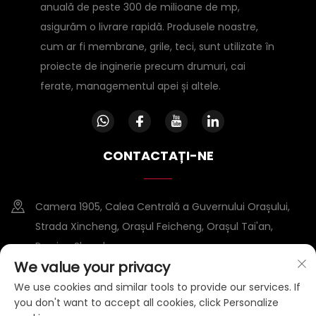
anuală de peste 300 de milioane de mp,
asigurăm o livrare rapidă. Produsele noastre,
cum ar fi membrane, grile, teci, sunt utilizate în
proiecte de inginerie precum drumuri, cai
ferate, managementul apei și altele.
CONTACTAȚI-NE
Camera 1905, Calea Centrală a Guvernului Orașului,
Strada Xincheng, Orașul Feicheng, Orașul Tai'an,
Provina Shandong
We value your privacy
+86-15953807388
We use cookies and similar tools to provide our services. If
you don't want to accept all cookies, click Personalize
[email protected]