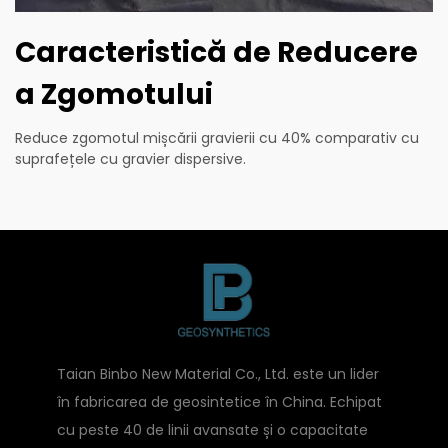
Caracteristică de Reducere
a Zgomotului
Reduce zgomotul mișcării gravierii cu 40% comparativ cu
suprafețele cu gravier dispersive.
Taian Binbo New Material Co., Ltd. este un lider
în fabricarea de geosintetice în China. Echipat
cu peste 40 de linii avansate și o capacitate