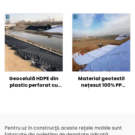
Geocelulă HDPE din
Material geotextil
plastic perforat cu
nețesut 100% PP
textura netedă pentru
polipropilenă Material
armarea solului de
nețesut Geotextile PP
drum/ deal/ pantă
Geotextil cu fibre lungi
Pentru uz în construcții, aceste rețele mobile sunt
fabricate din polietilen de densitate ridicată,