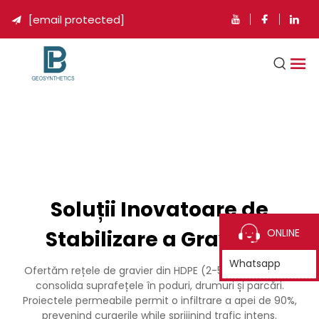
[email protected]

Soluții Inovatoare de
Stabilizare a Gravalor
ONLINE
Whatsapp
Ofertăm rețele de gravier din HDPE (2-5mm) pentru a
consolida suprafețele în poduri, drumuri și parcări.
Proiectele permeabile permit o infiltrare a apei de 90%,
prevenind curgerile while sprijinind trafic intens.