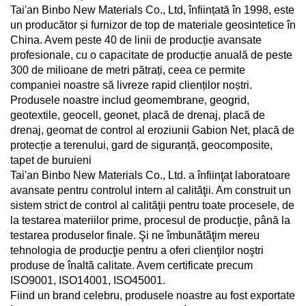
Tai'an Binbo New Materials Co., Ltd, înființată în 1998, este
un producător și furnizor de top de materiale geosintetice în
China. Avem peste 40 de linii de producție avansate
profesionale, cu o capacitate de producție anuală de peste
300 de milioane de metri pătrați, ceea ce permite
companiei noastre să livreze rapid clienților noștri.
Produsele noastre includ geomembrane, geogrid,
geotextile, geocell, geonet, placă de drenaj, placă de
drenaj, geomat de control al eroziunii Gabion Net, placă de
protecție a terenului, gard de siguranță, geocomposite,
tapet de buruieni
Tai'an Binbo New Materials Co., Ltd. a înfiinţat laboratoare
avansate pentru controlul intern al calităţii. Am construit un
sistem strict de control al calităţii pentru toate procesele, de
la testarea materiilor prime, procesul de producţie, până la
testarea produselor finale. Şi ne îmbunătăţim mereu
tehnologia de producţie pentru a oferi clienţilor noştri
produse de înaltă calitate. Avem certificate precum
ISO9001, ISO14001, ISO45001.
Fiind un brand celebru, produsele noastre au fost exportate