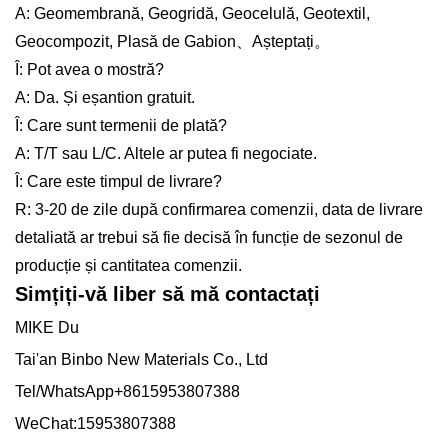
A: Geomembrană, Geogridă, Geocelulă, Geotextil,
Geocompozit, Plasă de Gabion、Așteptați。
Î: Pot avea o mostră?
A: Da. Și eșantion gratuit.
Î: Care sunt termenii de plată?
A: T/T sau L/C. Altele ar putea fi negociate.
Î: Care este timpul de livrare?
R: 3-20 de zile după confirmarea comenzii, data de livrare
detaliată ar trebui să fie decisă în funcție de sezonul de
producție și cantitatea comenzii.
Simțiți-vă liber să mă contactați
MIKE Du
Tai'an Binbo New Materials Co., Ltd
Tel/WhatsApp+8615953807388
WeChat:15953807388