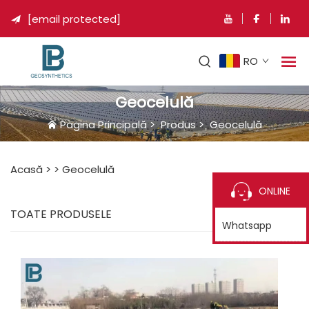
[email protected]

RO
Geocelulă
Pagina Principală
>
Produs
>
Geocelulă
Acasă >
>
Geocelulă
ONLINE
TOATE PRODUSELE
Whatsapp