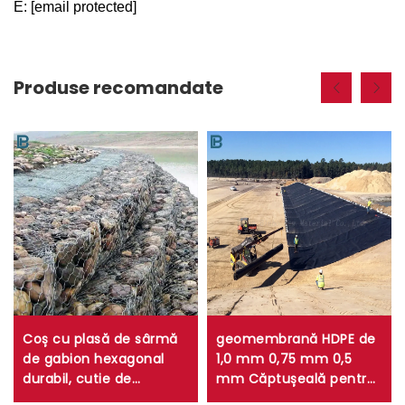
E:
[email protected]
Produse recomandate
Coș cu plasă de sârmă
geomembrană HDPE de
de gabion hexagonal
1,0 mm 0,75 mm 0,5
durabil, cutie de
mm Căptușeală pentru
gabioane cu plasă
iaz de fermă de creveți