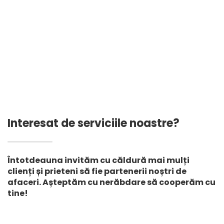
răsucită pentru
de pește 1,5 mm Lacuri
controlul eroziunii
artificiale Căptușeală
pereților de sprijin
pentru iaz HDPE
căptușeală pentru
depozitul de gunoi
Interesat de serviciile noastre?
Întotdeauna invităm cu căldură mai mulți
clienți și prieteni să fie partenerii noștri de
afaceri. Așteptăm cu nerăbdare să cooperăm cu
tine!