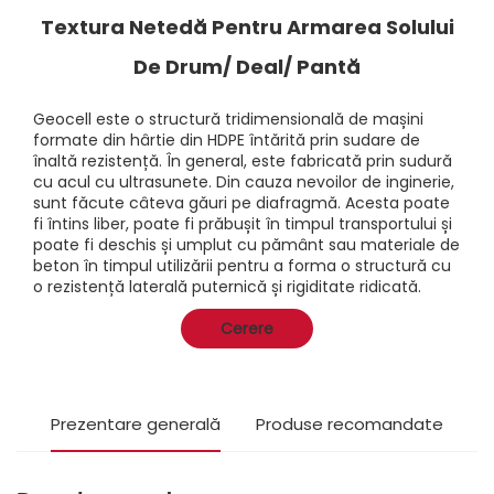
Textura Netedă Pentru Armarea Solului
De Drum/ Deal/ Pantă
Geocell este o structură tridimensională de mașini
formate din hârtie din HDPE întărită prin sudare de
înaltă rezistență. În general, este fabricată prin sudură
cu acul cu ultrasunete. Din cauza nevoilor de inginerie,
sunt făcute câteva găuri pe diafragmă. Acesta poate
fi întins liber, poate fi prăbușit în timpul transportului și
poate fi deschis și umplut cu pământ sau materiale de
beton în timpul utilizării pentru a forma o structură cu
o rezistență laterală puternică și rigiditate ridicată.
Cerere
Prezentare generală
Produse recomandate