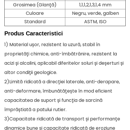
Grosimea (Glanță)
1,1,1,2,1,3,1,4 mm
Culoare
Negru, verde, galben
Standard
ASTM, ISO
Produs
Caracteristici
1) Material ușor, rezistent la uzură, stabil în
proprietăți chimice, anti-îmbătrânire, rezistent la
acizi și alcalini, aplicabil diferitelor soluri și deșerturi și
altor condiții geologice.
2)Limită ridicată a direcției laterale, anti-derapare,
anti-deformare, îmbunătățește în mod eficient
capacitatea de suport și funcția de sarcină
împrăștiată a patului rutier.
3)Capacitate ridicată de transport și performanțe
dinamice bune și capacitate ridicată de eroziune