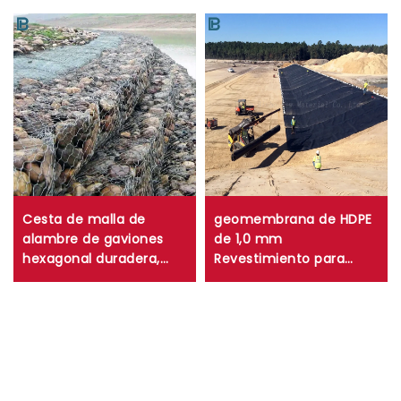
Cesta de malla de
geomembrana de HDPE
alambre de gaviones
de 1,0 mm
hexagonal duradera,
Revestimiento para
caja de gaviones de
estanque de granjas de
malla trenzada tejida
camarones y peces de
para control de erosión
0,75 mm Revestimiento
de muros de
para estanque de HDPE
contención
de 0,5 mm
Revestimiento para
vertedero de lagos