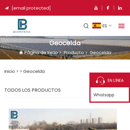
[email protected]

ES
Geocelda
Página de Inicio
>
Producto
>
Geocelda
Inicio >
>
Geocelda
EN LÍNEA
TODOS LOS PRODUCTOS
Whatsapp