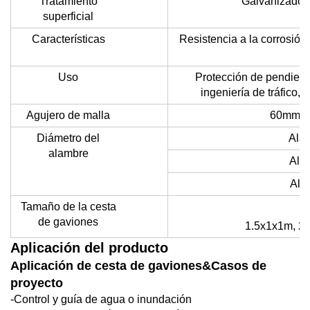
Tratamiento
Galvanizado e
superficial
Características
Resistencia a la corrosión,
Uso
Protección de pendiente
ingeniería de tráfico,
Agujero de malla
60mm×
Diámetro del
Ala
alambre
Ala
Ala
Tamaño de la cesta
de gaviones
1.5x1x1m, 2
Aplicación del producto
Aplicación de cesta de gaviones&Casos de
proyecto
-
Control y guía de agua o inundación