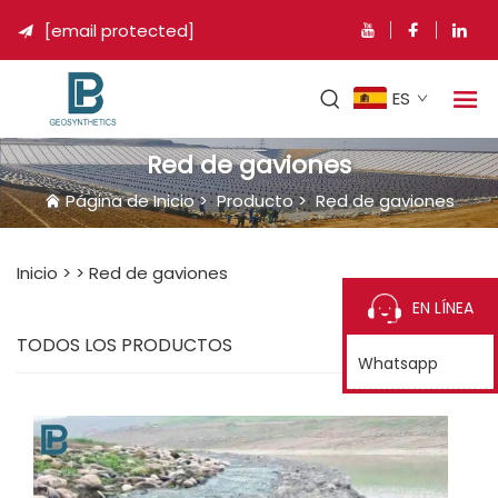
[email protected]

ES
Red de gaviones
Página de Inicio
>
Producto
>
Red de gaviones
Inicio >
>
Red de gaviones
EN LÍNEA
TODOS LOS PRODUCTOS
Whatsapp