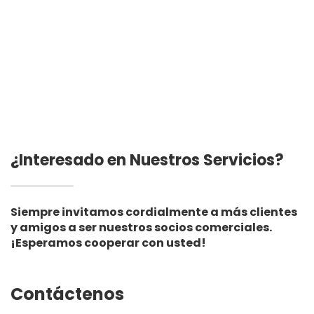
entrada Geocelda de
0,75 mm Revestimiento
HDPE
para estanque de HDPE
de 0,5 mm
Revestimiento para
vertedero de lagos
artificiales
¿Interesado en Nuestros Servicios?
Siempre invitamos cordialmente a más clientes
y amigos a ser nuestros socios comerciales.
¡Esperamos cooperar con usted!
Contáctenos