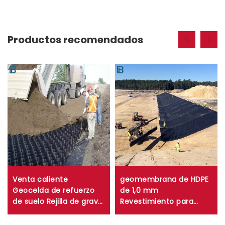
Productos recomendados
Venta caliente
geomembrana de HDPE
Geocelda de refuerzo
de 1,0 mm
de suelo Rejilla de grava
Revestimiento para
Estabilizador de grava
estanque de granjas de
para caminos de
camarones y peces de