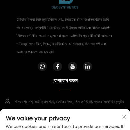
টাইয়ান বিনবো নিউ ম্যাটেরিয়াল কো., লিমিটেড চীনে জিওসিনথেটিক্স তৈরি
করার ক্ষেত্রে অগ্রগামী। ৪০ টিরও বেশি উন্নত লাইন এবং বার্ষিক ৩০০+
মিলিয়ন বর্গমিটার ক্ষমতা সহ, আমরা দ্রুত ডেলিভারি গ্যারান্টি করি। আমাদের
পণ্যসমূহ যেমন ফিল্ম, গ্রিড, ফ্যাব্রিক রোড, রেলওয়ে, জল সংরক্ষণ এবং
অন্যান্য প্রকল্পে ব্যবহৃত হয়।
যোগাযোগ করুন
শানডং প্রদেশ, তাই'অ্যান শহর, ফেইচেং শহর, সিনচেং স্ট্রিট, শহরের সরকারি কেন্দ্রীয়
রোড, ১৯০৫ নং ঘর
We value your privacy
+86-15953807388
We use cookies and similar tools to provide our services. If