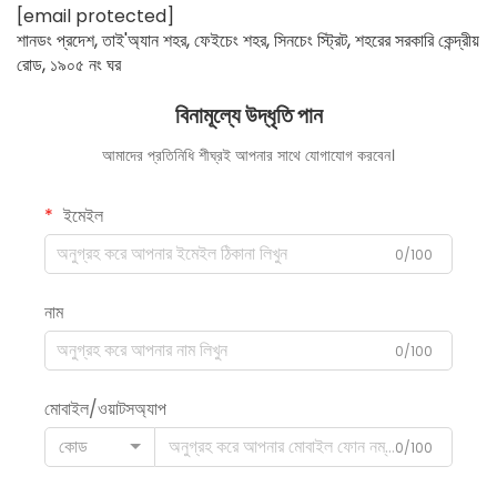
[email protected]
শানডং প্রদেশ, তাই'অ্যান শহর, ফেইচেং শহর, সিনচেং স্ট্রিট, শহরের সরকারি কেন্দ্রীয়
রোড, ১৯০৫ নং ঘর
বিনামূল্যে উদ্ধৃতি পান
আমাদের প্রতিনিধি শীঘ্রই আপনার সাথে যোগাযোগ করবেন।
ইমেইল
0/100
নাম
0/100
মোবাইল/ওয়াটসঅ্যাপ
কোড
0/100