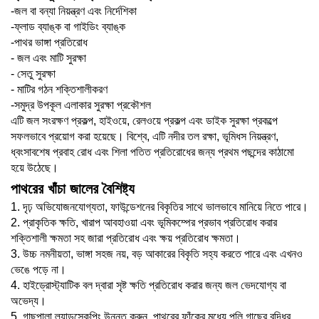
-
জল বা বন্যা নিয়ন্ত্রণ এবং নির্দেশিকা
-ফ্লাড ব্যাঙ্ক বা গাইডিং ব্যাঙ্ক
-পাথর ভাঙ্গা প্রতিরোধ
- জল এবং মাটি সুরক্ষা
- সেতু সুরক্ষা
- মাটির গঠন শক্তিশালীকরণ
-সমুদ্র উপকূল এলাকার সুরক্ষা প্রকৌশল
এটি জল সংরক্ষণ প্রকল্প, হাইওয়ে, রেলওয়ে প্রকল্প এবং ডাইক সুরক্ষা প্রকল্পে
সফলভাবে প্রয়োগ করা হয়েছে। বিশ্বে, এটি নদীর তল রক্ষা, ভূমিধস নিয়ন্ত্রণ,
ধ্বংসাবশেষ প্রবাহ রোধ এবং শিলা পতিত প্রতিরোধের জন্য প্রথম পছন্দের কাঠামো
হয়ে উঠেছে।
পাথরের খাঁচা জালের বৈশিষ্ট্য
1. দৃঢ় অভিযোজনযোগ্যতা, ফাউন্ডেশনের বিকৃতির সাথে ভালভাবে মানিয়ে নিতে পারে।
2. প্রাকৃতিক ক্ষতি, খারাপ আবহাওয়া এবং ভূমিকম্পের প্রভাব প্রতিরোধ করার
শক্তিশালী ক্ষমতা সহ জারা প্রতিরোধ এবং ক্ষয় প্রতিরোধ ক্ষমতা।
3. উচ্চ নমনীয়তা, ভাঙ্গা সহজ নয়, বড় আকারের বিকৃতি সহ্য করতে পারে এবং এখনও
ভেঙে পড়ে না।
4. হাইড্রোস্ট্যাটিক বল দ্বারা সৃষ্ট ক্ষতি প্রতিরোধ করার জন্য জল ভেদযোগ্য বা
অভেদ্য।
5. গাছপালা ল্যান্ডস্কেপিং উন্নত করুন, পাথরের ফাঁকের মধ্যে পলি গাছের বৃদ্ধির