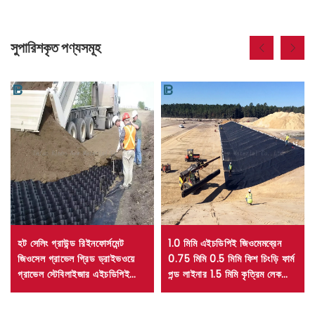
সুপারিশকৃত পণ্যসমূহ
হট সেলিং গ্রাউন্ড রিইনফোর্সমেন্ট
1.0 মিমি এইচডিপিই জিওমেমব্রেন
জিওসেল গ্রাভেল গ্রিড ড্রাইভওয়ে
0.75 মিমি 0.5 মিমি ফিশ চিংড়ি ফার্ম
গ্রাভেল স্টেবিলাইজার এইচডিপিই
পন্ড লাইনার 1.5 মিমি কৃত্রিম লেক
জিওসেল
এইচডিপিই পুকুর লাইনার ল্যান্ডফিল
লাইনার