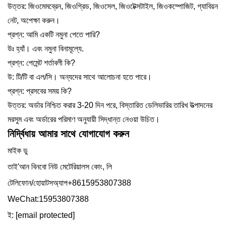
উত্তর: জিওমেমব্রেন, জিওগ্রিড, জিওসেল, জিওটেক্সটাইল, জিওকম্পোজিট, গ্যাবিয়ন
নেট, অপেক্ষা করুন।
প্রশ্ন: আমি একটি নমুনা পেতে পারি?
উঃ হ্যাঁ। এবং নমুনা বিনামূল্যে.
প্রশ্ন: পেমেন্ট শর্তাবলী কি?
উ: টি/টি বা এল/সি। অন্যদের সাথে আলোচনা হতে পারে।
প্রশ্ন: প্রসবের সময় কি?
উত্তর: অর্ডার নিশ্চিত করার 3-20 দিন পরে, বিস্তারিত ডেলিভারির তারিখ উত্পাদনের
মরসুম এবং অর্ডারের পরিমাণ অনুযায়ী সিদ্ধান্ত নেওয়া উচিত।
নির্দ্বিধায় আমার সাথে যোগাযোগ করুন
মাইক ডু
তাই'আন বিনবো নিউ মেটেরিয়ালস কোং, লি
টেলিফোন/হোয়াটসঅ্যাপ+8615953807388
WeChat:15953807388
ই:
[email protected]