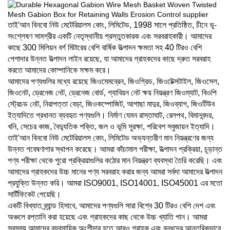
তাই'আন বিনবো নিউ মেটেরিয়ালস কোং, লিমিটেড, 1998 সালে প্রতিষ্ঠিত, চীনে ভূ-
সংশ্লেষণ সামগ্রীর একটি নেতৃস্থানীয় প্রস্তুতকারক এবং সরবরাহকারী। আমাদের
কাছে 300 মিলিয়ন বর্গ মিটারের বেশি বার্ষিক উত্পাদন ক্ষমতা সহ 40 টিরও বেশি
পেশাদার উন্নত উত্পাদন লাইন রয়েছে, যা আমাদের গ্রাহকদের কাছে দ্রুত সরবরাহ
করতে আমাদের কোম্পানিকে সক্ষম করে।
আমাদের পণ্যগুলির মধ্যে রয়েছে জিওমেমব্রেন, জিওগ্রিড, জিওটেক্সটাইল, জিওসেল,
জিওনেট, ড্রেনেজ নেট, ড্রেনেজ বোর্ড, গ্যাবিয়ন নেট ক্ষয় নিয়ন্ত্রণ জিওম্যাট, বিওপি
স্ট্রেচড নেট, নিরাপত্তা বেড়া, জিওকম্পোজিট, আগাছা মাদুর, জিওব্যাগ, জিওটিউব
ইত্যাদিতে প্রধানত ব্যবহৃত পণ্যগুলি। নির্মাণ যেমন রাস্তাঘাট, রেলপথ, বিমানবন্দর,
খনি, সেচের কাজ, বৈদ্যুতিক শক্তি, জল ও ভূমি সুরক্ষা, পরিবেশ সবুজায়ন ইত্যাদি।
তাই'আন বিনবো নিউ মেটেরিয়ালস কোং, লিমিটেড অভ্যন্তরীণ মান নিয়ন্ত্রণের জন্য
উন্নত গবেষণাগার স্থাপন করেছে। আমরা কাঁচামাল পরীক্ষা, উত্পাদন প্রক্রিয়া, চূড়ান্ত
পণ্য পরীক্ষা থেকে পুরো প্রক্রিয়াগুলির কঠোর মান নিয়ন্ত্রণ ব্যবস্থা তৈরি করেছি। এবং
আমাদের গ্রাহকদের উচ্চ মানের পণ্য সরবরাহ করার জন্য আমরা সর্বদা আমাদের উত্পাদন
প্রযুক্তি উন্নত করি। আমরা ISO9001, ISO14001, ISO45001 এর মতো
সার্টিফিকেট পেয়েছি।
একটি বিখ্যাত ব্র্যান্ড হিসাবে, আমাদের পণ্যগুলি সারা বিশ্বে 30 টিরও বেশি দেশ এবং
অঞ্চলে রপ্তানি করা হয়েছে এবং গ্রাহকদের কাছ থেকে উচ্চ খ্যাতি পান। আমরা
সবসময় আমাদের ব্যবসায়িক অংশীদার হতে আরও গ্রাহক এবং বন্ধুদের আন্তরিকভাবে