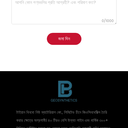
0/1000
জমা দিন
টাইয়ান বিনবো নিউ ম্যাটেরিয়াল কো., লিমিটেড চীনে জিওসিনথেটিক্স তৈরি
করার ক্ষেত্রে অগ্রগামী। ৪০ টিরও বেশি উন্নত লাইন এবং বার্ষিক ৩০০+