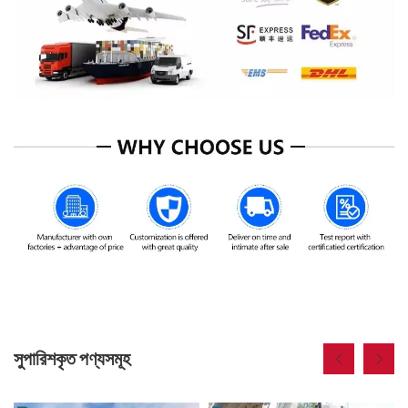
সুপারিশকৃত পণ্যসমূহ