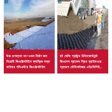
উচ্চ গুণবত্তা নন-ওভন নির্মাণ জল
হট সেলিং গ্রাউন্ড রিইনফোর্সমেন্ট
নিরোধী জিওটেক্সটাইল ফ্যাব্রিক লম্বা
জিওসেল গ্রাভেল গ্রিড ড্রাইভওয়ে
ফাইবার পলিএস্টার জিওটেক্সটাইল
গ্রাভেল স্টেবিলাইজার এইচডিপিই
জিওসেল