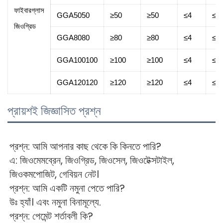
ফাইবারগ্লাস
GGA5050
≥50
≥50
≤4
≤4
জিওগ্রিড
GGA8080
≥80
≥80
≤4
≤4
GGA100100
≥100
≥100
≤4
≤4
GGA120120
≥120
≥120
≤4
≤4
প্রায়শই জিজ্ঞাসিত প্রশ্ন
প্রশ্ন: আমি আপনার কাছ থেকে কি কিনতে পারি? 
এ: জিওমেমব্রেন, জিওগ্রিড, জিওসেল, জিওটেক্সটাইল, 
জিওকমপোজিট, গেবিয়ন নেট। 
প্রশ্ন: আমি একটি নমুনা পেতে পারি? 
উঃ হ্যাঁ। এবং নমুনা বিনামূল্যে. 
প্রশ্ন: পেমেন্ট শর্তাবলী কি? 