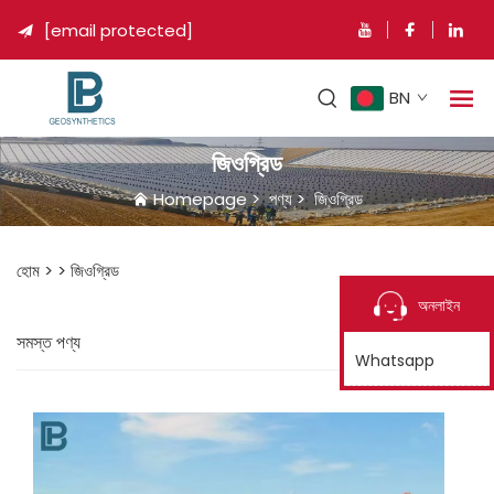
[email protected]

BN
জিওগ্রিড
Homepage
>
পণ্য
>
জিওগ্রিড
হোম >
>
জিওগ্রিড
অনলাইন
সমস্ত পণ্য
Whatsapp