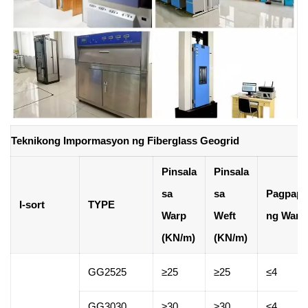
Teknikong Impormasyon ng Fiberglass Geogrid
Pinsala
Pinsala
sa
sa
Pagpapa
I-sort
TYPE
Warp
Weft
ng Warp
(KN/m)
(KN/m)
GG2525
≥25
≥25
≤4
GG3030
≥30
≥30
≤4