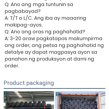
Q: Ano ang mga tuntunin sa 
pagbabayad? 
A: T/T o L/C. Ang iba ay maaaring 
makipag-ayos. 
Q: Ano ang oras ng paghahatid? 
A: 3-20 araw pagkatapos makumpirma 
ang order, ang petsa ng paghahatid ng 
detalye ay dapat magpasya ayon sa 
panahon ng produksyon at dami ng 
order. 
Product packaging