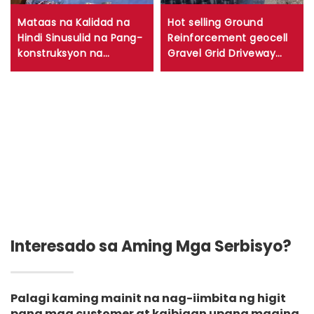
Mataas na Kalidad na
Hot selling Ground
Hindi Sinusulid na Pang-
Reinforcement geocell
konstruksyon na
Gravel Grid Driveway
Imperyable na Tekstil na
Gravel Stabilizer HDPE
Bumbong Mga
Geocell
Mahabang Balat na
Poliester
Interesado sa Aming Mga Serbisyo?
Palagi kaming mainit na nag-iimbita ng higit
pang mga customer at kaibigan upang maging