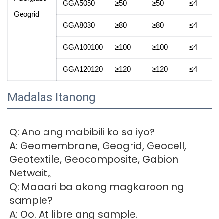
GGA5050
≥50
≥50
≤4
Geogrid
GGA8080
≥80
≥80
≤4
GGA100100
≥100
≥100
≤4
GGA120120
≥120
≥120
≤4
Madalas Itanong
Q: Ano ang mabibili ko sa iyo? 
A: Geomembrane, Geogrid, Geocell, 
Geotextile, Geocomposite, Gabion 
Netwait。 
Q: Maaari ba akong magkaroon ng 
sample? 
A: Oo. At libre ang sample. 