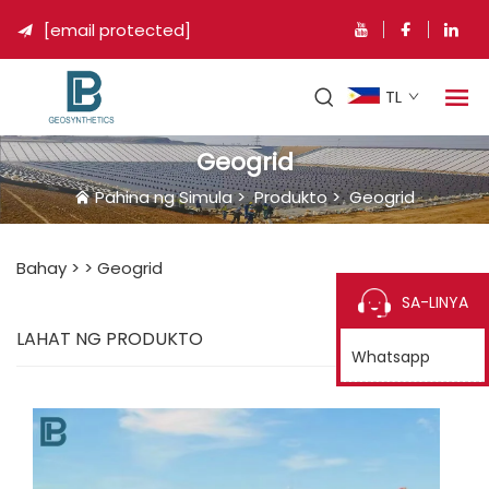
[email protected]

TL
Geogrid
Pahina ng Simula
>
Produkto
>
Geogrid
Bahay >
>
Geogrid
SA-LINYA
LAHAT NG PRODUKTO
Whatsapp