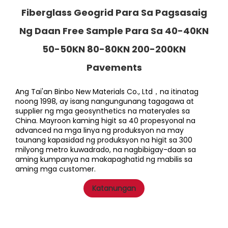
Fiberglass Geogrid Para Sa Pagsasaig
Ng Daan Free Sample Para Sa 40-40KN
50-50KN 80-80KN 200-200KN
Pavements
Ang Tai'an Binbo New Materials Co., Ltd，na itinatag 
noong 1998, ay isang nangungunang tagagawa at 
supplier ng mga geosynthetics na materyales sa 
China. Mayroon kaming higit sa 40 propesyonal na 
advanced na mga linya ng produksyon na may 
taunang kapasidad ng produksyon na higit sa 300 
milyong metro kuwadrado, na nagbibigay-daan sa 
aming kumpanya na makapaghatid ng mabilis sa 
aming mga customer. 
Katanungan