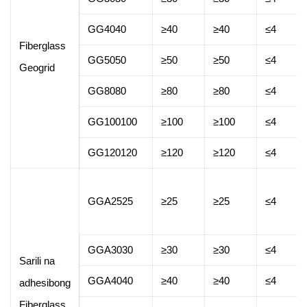
GG4040
≥40
≥40
≤4
Fiberglass
GG5050
≥50
≥50
≤4
Geogrid
GG8080
≥80
≥80
≤4
GG100100
≥100
≥100
≤4
GG120120
≥120
≥120
≤4
GGA2525
≥25
≥25
≤4
GGA3030
≥30
≥30
≤4
Sarili na
GGA4040
≥40
≥40
≤4
adhesibong
Fiberglass