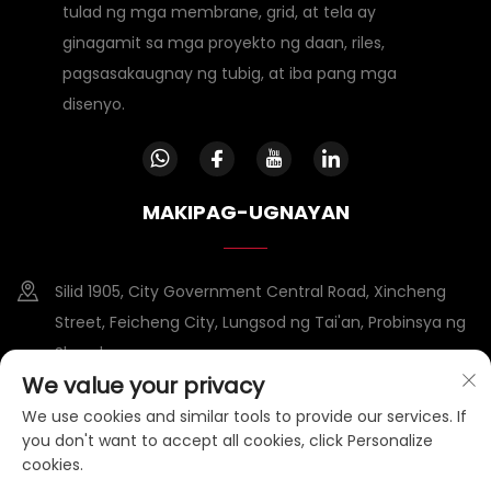
tulad ng mga membrane, grid, at tela ay
ginagamit sa mga proyekto ng daan, riles,
pagsasakaugnay ng tubig, at iba pang mga
disenyo.
MAKIPAG-UGNAYAN
Silid 1905, City Government Central Road, Xincheng
Street, Feicheng City, Lungsod ng Tai'an, Probinsya ng
Shandong
We value your privacy
+86-15953807388
We use cookies and similar tools to provide our services. If
you don't want to accept all cookies, click Personalize
[email protected]
cookies.