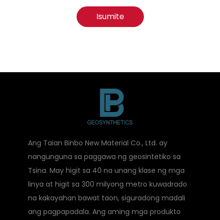
Isumite
Ang Taian Binbo New Material Co., Ltd. ay
nangunguna sa paggawa ng geosintetiko sa
Tsina. May higit sa 40 na unang klase ng mga
linya at higit sa 300 milyong metro kuwadrado
na kakayahan bawat taon, siguradong madali
ang pagpapadala. Ang aming mga produkto