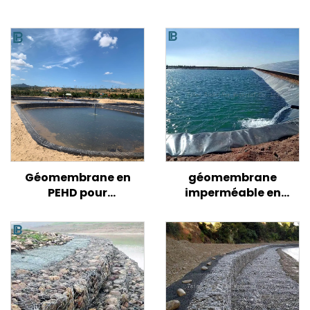
Géomembrane en
géomembrane
PEHD pour
imperméable en
aquaculture
plastique de 1,0 mm
Revêtement d'étang
pour réservoir de lac
pour aquarium
artificiel, revêtement
Revêtement d'étang
de barrage, piscine,
pour crevettes
étang à poissons,
Revêtement d'étang
ferme, géomembrane
Géomembranes
HDPE