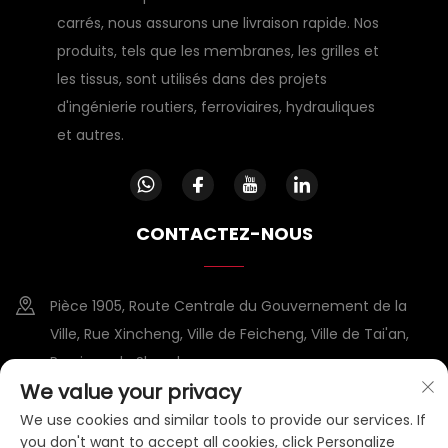
carrés, nous assurons une livraison rapide. Nos
produits, tels que les membranes, les grilles et
les tissus, sont utilisés dans des projets
d'ingénierie routiers, ferroviaires, hydrauliques
et autres.
CONTACTEZ-NOUS
Pièce 1905, Route Centrale du Gouvernement de la
Ville, Rue Xincheng, Ville de Feicheng, Ville de Tai'an,
Province du Shandong
We value your privacy
+86-15953807388
We use cookies and similar tools to provide our services. If
you don't want to accept all cookies, click Personalize
[email protected]