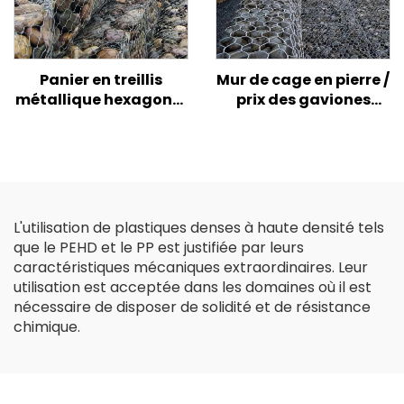
Panier en treillis
Mur de cage en pierre /
métallique hexagonal
prix des gaviones
durable en gabion
5x1x1m / taille de la
tissé en maille
boîte de gabion
torsadée pour murs de
galvanisée
soutènement et
contrôle de l'érosion
L'utilisation de plastiques denses à haute densité tels
que le PEHD et le PP est justifiée par leurs
caractéristiques mécaniques extraordinaires. Leur
utilisation est acceptée dans les domaines où il est
nécessaire de disposer de solidité et de résistance
chimique.