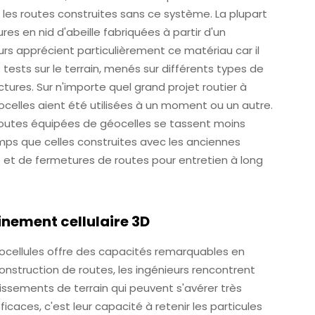
 les routes construites sans ce système. La plupart
s en nid d'abeille fabriquées à partir d'un
urs apprécient particulièrement ce matériau car il
 tests sur le terrain, menés sur différents types de
ctures. Sur n'importe quel grand projet routier à
éocelles aient été utilisées à un moment ou un autre.
s routes équipées de géocelles se tassent moins
emps que celles construites avec les anciennes
 et de fermetures de routes pour entretien à long
inement cellulaire 3D
ocellules offre des capacités remarquables en
construction de routes, les ingénieurs rencontrent
issements de terrain qui peuvent s'avérer très
icaces, c'est leur capacité à retenir les particules