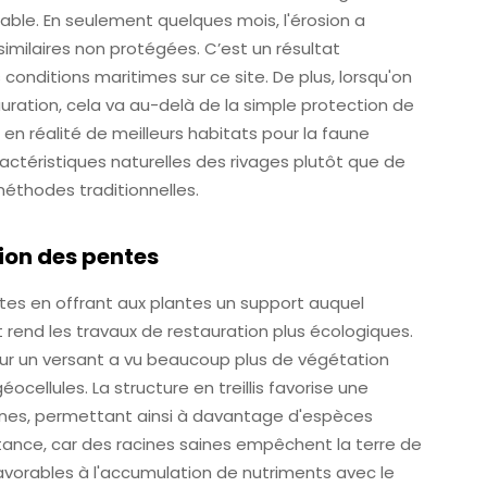
rable. En seulement quelques mois, l'érosion a
imilaires non protégées. C’est un résultat
onditions maritimes sur ce site. De plus, lorsqu'on
auration, cela va au-delà de la simple protection de
t en réalité de meilleurs habitats pour la faune
ractéristiques naturelles des rivages plutôt que de
éthodes traditionnelles.
tion des pentes
ntes en offrant aux plantes un support auquel
t rend les travaux de restauration plus écologiques.
 sur un versant a vu beaucoup plus de végétation
ocellules. La structure en treillis favorise une
cines, permettant ainsi à davantage d'espèces
tance, car des racines saines empêchent la terre de
favorables à l'accumulation de nutriments avec le