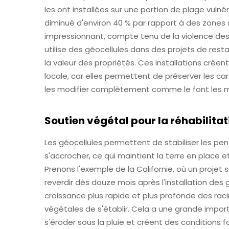
les ont installées sur une portion de plage vulné
diminué d'environ 40 % par rapport à des zones s
impressionnant, compte tenu de la violence des c
utilise des géocellules dans des projets de rest
la valeur des propriétés. Ces installations créen
locale, car elles permettent de préserver les ca
les modifier complètement comme le font les m
Soutien végétal pour la réhabilita
Les géocellules permettent de stabiliser les pe
s'accrocher, ce qui maintient la terre en place e
Prenons l'exemple de la Californie, où un projet
reverdir dès douze mois après l'installation des gé
croissance plus rapide et plus profonde des ra
végétales de s'établir. Cela a une grande impor
s'éroder sous la pluie et créent des conditions 