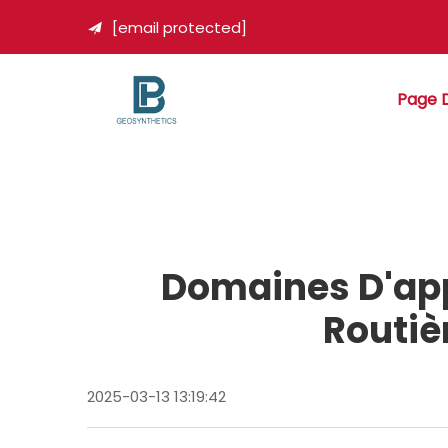
[email protected]

Page D
Domaines D'appl
Routiè
2025-03-13 13:19:42