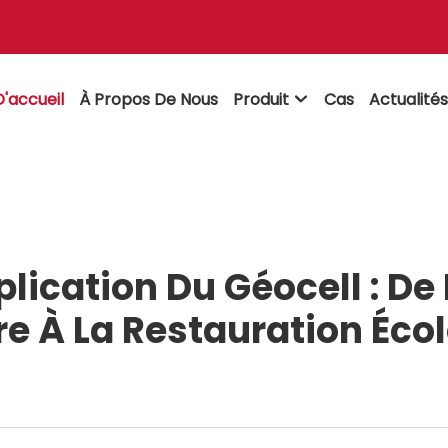
'accueil
À Propos De Nous
Produit
Cas
Actualité

ication Du Géocell : De
re À La Restauration Éco