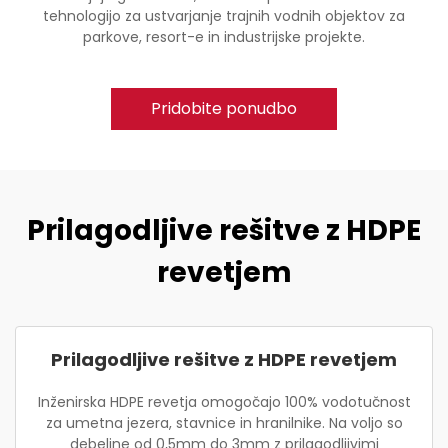
tehnologijo za ustvarjanje trajnih vodnih objektov za
parkove, resort-e in industrijske projekte.
Pridobite ponudbo
Prilagodljive rešitve z HDPE
revetjem
Prilagodljive rešitve z HDPE revetjem
Inženirska HDPE revetja omogočajo 100% vodotučnost
za umetna jezera, stavnice in hranilnike. Na voljo so
debeline od 0,5mm do 3mm z prilagodljivimi