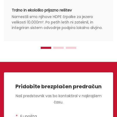
Trdno in ekološko prijazno rešitev
Namestili smo njihove HDPE črpalke za jezero
velikosti 10.000m². Po petih letih ni zateknil, in
integriran sistem odvodnje podpira lokalno divjino.
Pridobite brezplačen predračun
Naš predstavnik vas bo kontaktiral v najkrajšem
času.
E-pošta