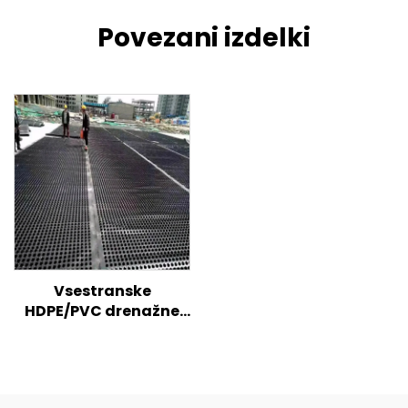
Povezani izdelki
Vsestranske
HDPE/PVC drenažne
plošče za učinkovito
upravljanje z vodo in
strukturno zaščito