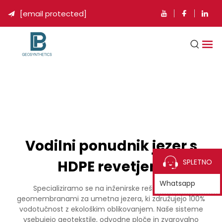
[email protected]

Vodilni ponudnik jezer s
HDPE revetjem
SPLETNO
Whatsapp
Specializiramo se na inženirske rešitve z HDPE
geomembranami za umetna jezera, ki združujejo 100%
vodotučnost z ekološkim oblikovanjem. Naše sisteme
vsebujejo geotekstile, odvodne ploče in zvarovalno