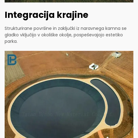
Integracija krajine
Strukturirane površine in zaključki iz naravnega kamna se
gladko vključijo v okoliške okolje, pospeševajojo estetiko
parka.