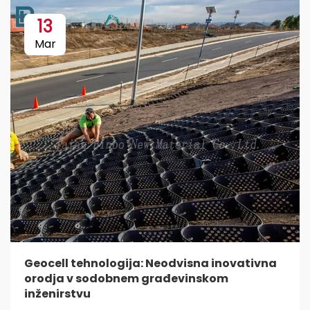
13
Mar
Geocell tehnologija: Neodvisna inovativna
orodja v sodobnem građevinskom
inženirstvu