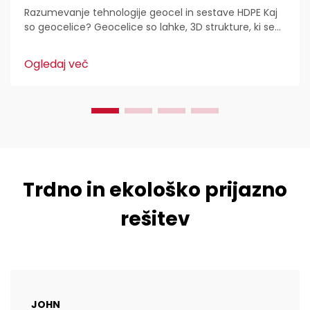
Razumevanje tehnologije geocel in sestave HDPE Kaj
so geocelice? Geocelice so lahke, 3D strukture, ki se
uporabljajo povsod za stabilizacijo in utrditev tal v
gradbeništvu. Inženirji civilne zaščite jih imajo radi,
Ogledaj več
ker...
Trdno in ekološko prijazno
rešitev
JOHN