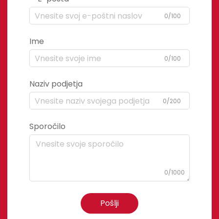
0/100
Ime
0/100
Naziv podjetja
0/200
Sporočilo
0/1000
Pošlji