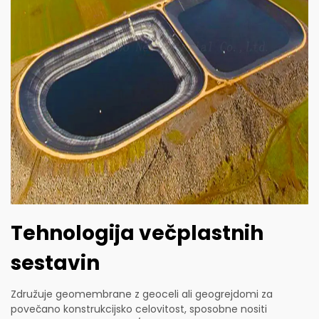
Tehnologija večplastnih
sestavin
Združuje geomembrane z geoceli ali geogrejdomi za
povečano konstrukcijsko celovitost, sposobne nositi