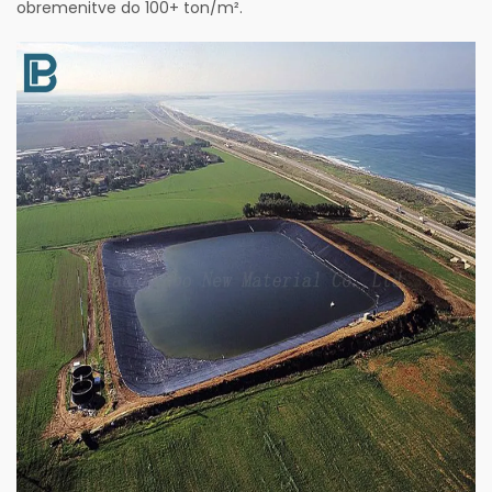
obremenitve do 100+ ton/m².