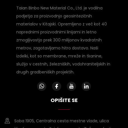
Taian Binbo New Material Co., Ltd. je vodilna
podjetja za proizvodnjo geosintezičnih
materialov v Kitajski. Opremljeno z več kot 40
naprednimi proizvodnimi linijami in letno
zmogljivostjo prek 300 milijonov kvadratnih
metrov, zagotavljamo hitro dostavo. Naši
izdelki, kot so membrane, mreže in tkanine,
služijo v cestnih, železniških, vodohraniteljskih in
drugih gradbeniških projektih.
OPIŠITE SE
Soba 1905, Centralna cesta mestne vlade, ulica