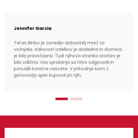
Jennifer Garcia
Tai'an Binbo je zanesljiv dobavitelj mrež za
vožnjake. Kakovost izdelkov je dosledna in dostava
je bila pravočasna. Tudi njihova stranka storitev je
bila odlična. Vsa vprašanja so hitro odgovorili in
ponudili koristne nasvete. V prihodnje bom z
gotovostjo spet kupoval pri njih.