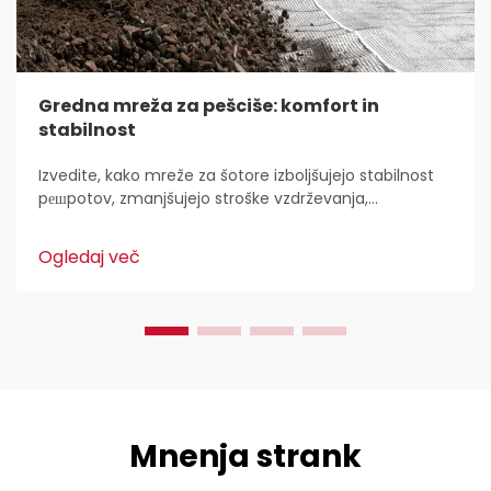
Gredna mreža za pešciše: komfort in
stabilnost
Izvedite, kako mreže za šotore izboljšujejo stabilnost
pешpotov, zmanjšujejo stroške vzdrževanja,
preprečujejo erozijo in povečujejo trajnost s
plastičnimi HDPE. Spoznajte najboljše prakse za
Ogledaj več
namestitev in vzdrževanje, da zagotovite uporabnost
v vseh letnih časih.
Mnenja strank