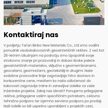
Kontaktiraj nas
V podjetju Tai'an Binbo New Materials Co., Ltd smo vodilni
ponudnik visokokakovostnih geosintetičnih rešitev. Z več kot
26-letnim izkušnjam na področju smo izpopolnili svoje
strokovno znanje pri proizvodnji in dobavi široke palete
geosintetičnih materialov, vključno s geomembranami,
geocelami, geomrežami, geotekstiliji in drugimi. Naše
sodobne proizvodne linije zagotavljajo hitro dostavo in
konkurenčne cene, medtem ko naša odločenost do
kakovosti zagotavlja trdne in zanesljive izdelke za vaše
inženirske projekte. Zakaj nas izbrati? Ponujamo prilagojene
rešitve, prilagojene vašim specifičnim potrebam, celovno
tehnično podporo ter izjemno servisno podporo po prodaji.
Naši izdelki so bili uspešno uporabljeni v projektih cest,