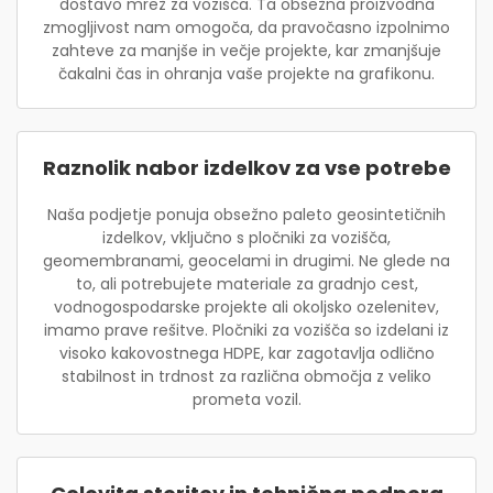
dostavo mrež za vozišča. Ta obsežna proizvodna
zmogljivost nam omogoča, da pravočasno izpolnimo
zahteve za manjše in večje projekte, kar zmanjšuje
čakalni čas in ohranja vaše projekte na grafikonu.
Raznolik nabor izdelkov za vse potrebe
Naša podjetje ponuja obsežno paleto geosintetičnih
izdelkov, vključno s pločniki za vozišča,
geomembranami, geocelami in drugimi. Ne glede na
to, ali potrebujete materiale za gradnjo cest,
vodnogospodarske projekte ali okoljsko ozelenitev,
imamo prave rešitve. Pločniki za vozišča so izdelani iz
visoko kakovostnega HDPE, kar zagotavlja odlično
stabilnost in trdnost za različna območja z veliko
prometa vozil.