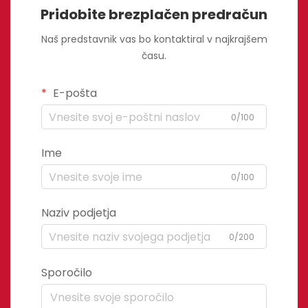
Pridobite brezplačen predračun
Naš predstavnik vas bo kontaktiral v najkrajšem
času.
E-pošta
0/100
Ime
0/100
Naziv podjetja
0/200
Sporočilo