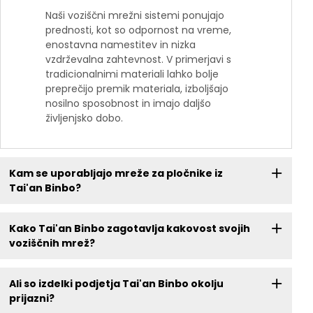
Naši voziščni mrežni sistemi ponujajo
prednosti, kot so odpornost na vreme,
enostavna namestitev in nizka
vzdrževalna zahtevnost. V primerjavi s
tradicionalnimi materiali lahko bolje
preprečijo premik materiala, izboljšajo
nosilno sposobnost in imajo daljšo
življenjsko dobo.
Kam se uporabljajo mreže za pločnike iz
Tai'an Binbo?
Kako Tai'an Binbo zagotavlja kakovost svojih
voziščnih mrež?
Ali so izdelki podjetja Tai'an Binbo okolju
prijazni?