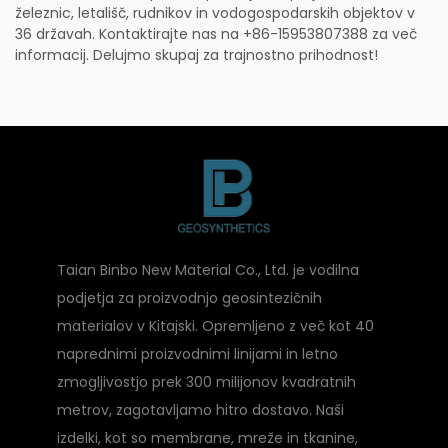
železnic, letališč, rudnikov in vodogospodarskih objektov v
36 državah. Kontaktirajte nas na +86-15953807388 za več
informacij. Delujmo skupaj za trajnostno prihodnost!
Taian Binbo New Material Co., Ltd. je vodilna
podjetja za proizvodnjo geosintezičnih
materialov v Kitajski. Opremljeno z več kot 40
naprednimi proizvodnimi linijami in letno
zmogljivostjo prek 300 milijonov kvadratnih
metrov, zagotavljamo hitro dostavo. Naši
izdelki, kot so membrane, mreže in tkanine,