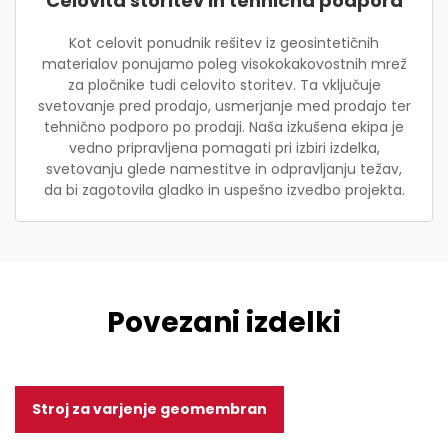
Celovita storitev in tehnična podpora
Kot celovit ponudnik rešitev iz geosintetičnih
materialov ponujamo poleg visokokakovostnih mrež
za pločnike tudi celovito storitev. Ta vključuje
svetovanje pred prodajo, usmerjanje med prodajo ter
tehnično podporo po prodaji. Naša izkušena ekipa je
vedno pripravljena pomagati pri izbiri izdelka,
svetovanju glede namestitve in odpravljanju težav,
da bi zagotovila gladko in uspešno izvedbo projekta.
Povezani izdelki
Stroj za varjenje geomembran