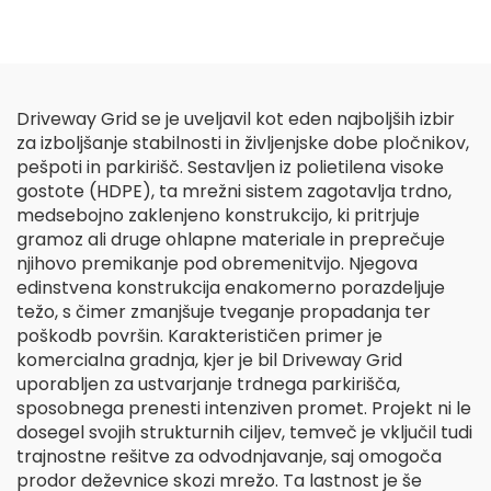
Driveway Grid se je uveljavil kot eden najboljših izbir
za izboljšanje stabilnosti in življenjske dobe pločnikov,
pešpoti in parkirišč. Sestavljen iz polietilena visoke
gostote (HDPE), ta mrežni sistem zagotavlja trdno,
medsebojno zaklenjeno konstrukcijo, ki pritrjuje
gramoz ali druge ohlapne materiale in preprečuje
njihovo premikanje pod obremenitvijo. Njegova
edinstvena konstrukcija enakomerno porazdeljuje
težo, s čimer zmanjšuje tveganje propadanja ter
poškodb površin. Karakterističen primer je
komercialna gradnja, kjer je bil Driveway Grid
uporabljen za ustvarjanje trdnega parkirišča,
sposobnega prenesti intenziven promet. Projekt ni le
dosegel svojih strukturnih ciljev, temveč je vključil tudi
trajnostne rešitve za odvodnjavanje, saj omogoča
prodor deževnice skozi mrežo. Ta lastnost je še