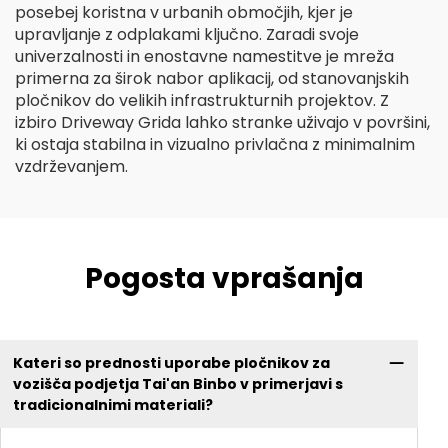
posebej koristna v urbanih območjih, kjer je
upravljanje z odplakami ključno. Zaradi svoje
univerzalnosti in enostavne namestitve je mreža
primerna za širok nabor aplikacij, od stanovanjskih
pločnikov do velikih infrastrukturnih projektov. Z
izbiro Driveway Grida lahko stranke uživajo v površini,
ki ostaja stabilna in vizualno privlačna z minimalnim
vzdrževanjem.
Pogosta vprašanja
Kateri so prednosti uporabe pločnikov za
vozišča podjetja Tai'an Binbo v primerjavi s
tradicionalnimi materiali?