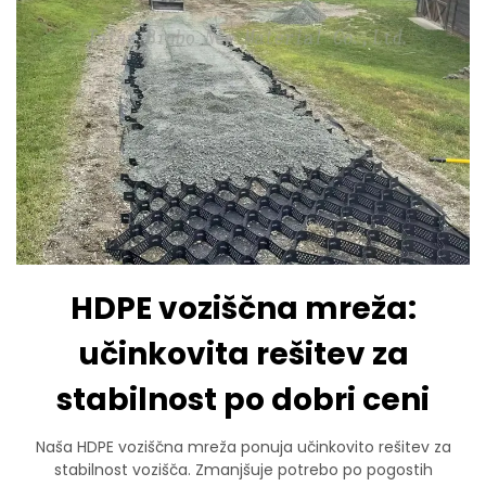
HDPE voziščna mreža:
učinkovita rešitev za
stabilnost po dobri ceni
Naša HDPE voziščna mreža ponuja učinkovito rešitev za
stabilnost vozišča. Zmanjšuje potrebo po pogostih