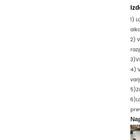
Iz
1) L
alk
2) V
raz
3)V
4) 
varj
5)Z
6)L
pre
Nap