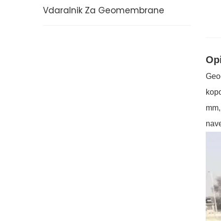
Vdaralnik Za Geomembrane
Opi
Geoc
kopo
mm, 
nave