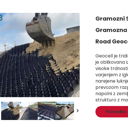
Gramozni S
Gramozna 
Road Geoce
Geocell je tri
je oblikovana 
visoke trdnost
varjenjem z ig
narejene luknj
prevozom razp
napolni z zemlj
strukturo z mo
Poizvedba