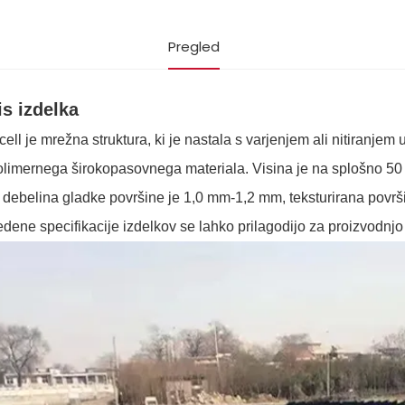
Pregled
s izdelka
ell je mrežna struktura, ki je nastala s varjenjem ali nitiranjem
limernega širokopasovnega materiala. Visina je na splošno 50
debelina gladke površine je 1,0 mm-1,2 mm, teksturirana površ
dene specifikacije izdelkov se lahko prilagodijo za proizvodnjo