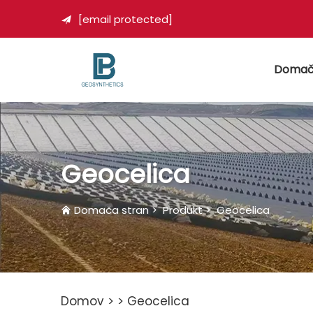
[email protected]

Domač
Geocelica
Domača stran
>
Produkt
>
Geocelica
Domov >
>
Geocelica