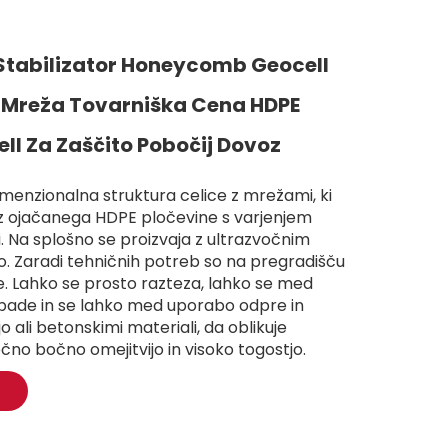
tabilizator Honeycomb Geocell
Mreža Tovarniška Cena HDPE
ll Za Zaščito Pobočij Dovoz
dimenzionalna struktura celice z mrežami, ki
iz ojačanega HDPE pločevine s varjenjem
i. Na splošno se proizvaja z ultrazvočnim
lo. Zaradi tehničnih potreb so na pregradišču
e. Lahko se prosto razteza, lahko se med
ade in se lahko med uporabo odpre in
o ali betonskimi materiali, da oblikuje
čno bočno omejitvijo in visoko togostjo.