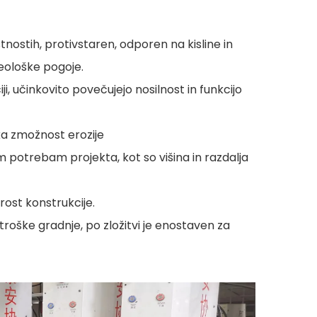
tnostih, protivstaren, odporen na kisline in
geološke pogoje.
i, učinkovito povečujejo nosilnost in funkcijo
ka zmožnost erozije
m potrebam projekta, kot so višina in razdalja
rost konstrukcije.
roške gradnje, po zložitvi je enostaven za