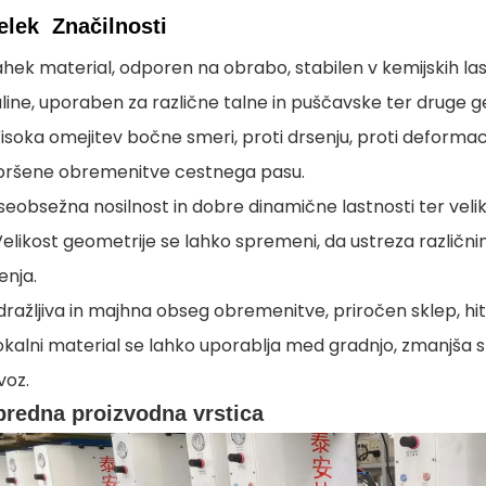
delek
Značilnosti
ahek material, odporen na obrabo, stabilen v kemijskih las
aline, uporaben za različne talne in puščavske ter druge 
isoka omejitev bočne smeri, proti drsenju, proti deformacij
pršene obremenitve cestnega pasu.
seobsežna nosilnost in dobre dinamične lastnosti ter veli
Velikost geometrije se lahko spremeni, da ustreza različni
enja.
dražljiva in majhna obseg obremenitve, priročen sklep, hit
okalni material se lahko uporablja med gradnjo, zmanjša st
voz.
redna proizvodna vrstica