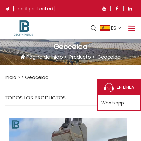
[email protected]

ES
Geocelda
Página de Inicio
>
Producto
>
Geocelda
Inicio >
>
Geocelda
EN LÍNEA
TODOS LOS PRODUCTOS
Whatsapp