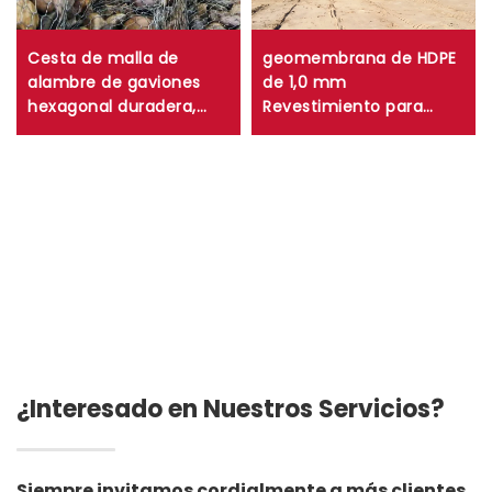
Cesta de malla de
geomembrana de HDPE
alambre de gaviones
de 1,0 mm
hexagonal duradera,
Revestimiento para
caja de gaviones de
estanque de granjas de
malla trenzada tejida
camarones y peces de
para control de erosión
0,75 mm Revestimiento
de muros de
para estanque de HDPE
contención
de 0,5 mm
Revestimiento para
vertedero de lagos
artificiales
¿Interesado en Nuestros Servicios?
Siempre invitamos cordialmente a más clientes