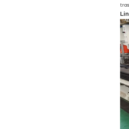
tra
Lin