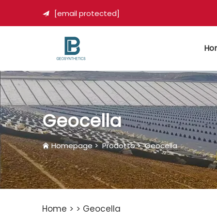
[email protected]

Ho
Geocella
Homepage
>
Prodotto
>
Geocella
Home >
>
Geocella