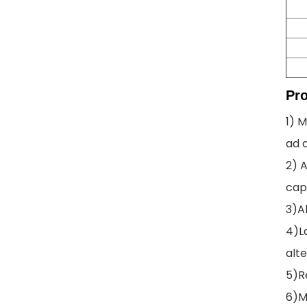
Pr
1) M
ad a
2) A
capa
3)A
4)L
alte
5)Re
6)Ma