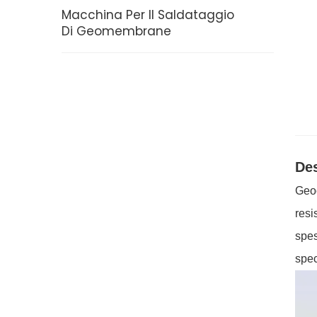
Macchina Per Il Saldataggio
Di Geomembrane
Des
Geoc
resi
spes
spec