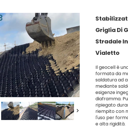
Stabilizzat
Griglia Di 
Stradale In
Vialetto
Il geocell è un
formata da mat
saldatura ad a
mediante salda
esigenze ingeg
diaframma. Pu
ripiegato dura
riempito con m
l'uso per form
e alta rigidità.