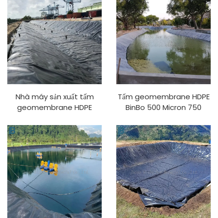
mỏ được làm từ PVC LDPE
cho hồ chứa, đập, lớp lót
EVA LLDPE
trang trại cá, bãi chôn lấp,
mỏ
Nhà máy sản xuất tấm
Tấm geomembrane HDPE
geomembrane HDPE
BinBo 500 Micron 750
BinBo Chống tia UV cho
Micron 1mm 1.5mm Chống
trang trại cá, xử lý nước
tia UV cho ao nuôi cá và
nuôi trồng thủy sản với vật
tôm, nuôi trồng thủy sản
liệu PVC/LDPE/EVA/LLDPE
tại Indonesia
Model 1mm