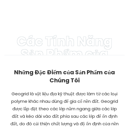
Micron 500 Micron 1mm
nhân tạo 0,75mm 0,5mm
1,5mm Lớp lót ao bằng
0,3mm Màng địa kỹ thuật
màng địa kỹ thuật HDPE
lót ao
màu đen
Các Tính Năng
Sản Phẩm của
Chúng Tôi
Những Đặc Điểm của Sản Phẩm của
Chúng Tôi
Geogrid là vật liệu địa kỹ thuật được làm từ các loại
polyme khác nhau dùng để gia cố nền đất. Geogrid
được lắp đặt theo các lớp nằm ngang giữa các lớp
đất và kéo dài vào đất phía sau các lớp để ổn định
đất, do đó cải thiện chất lượng và độ ổn định của nền