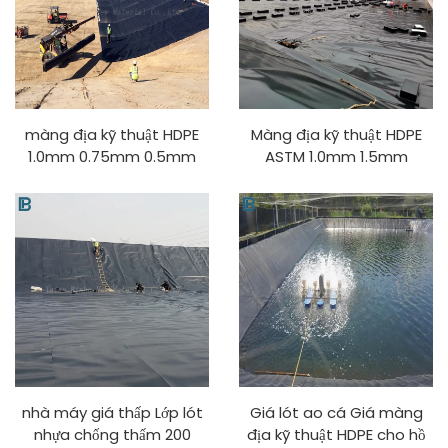
màng địa kỹ thuật HDPE
Màng địa kỹ thuật HDPE
1.0mm 0.75mm 0.5mm
ASTM 1.0mm 1.5mm
Lưới lót ao nuôi tôm cá
2.0mm cho bãi chôn
1.5mm Lưới lót ao hồ nhân
lấp/khí sinh học/phá/khai
tạo HDPE lưới lót bãi rác
thác mỏ
nhà máy giá thấp Lớp lót
Giá lót ao cá Giá màng
nhựa chống thấm 200
địa kỹ thuật HDPE cho hồ