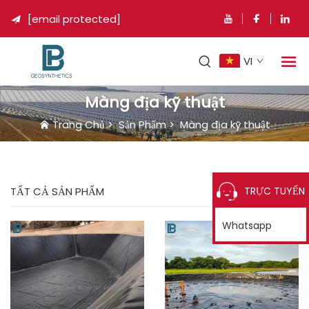
[email protected]

VI
Màng địa kỹ thuật
Trang Chủ
>
Sản Phẩm
>
Màng địa kỹ thuật
TRỰC TUYẾN
TẤT CẢ SẢN PHẨM
Whatsapp