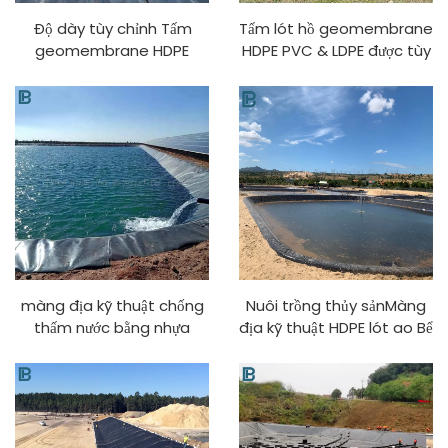
Độ dày tùy chỉnh Tấm
Tấm lót hồ geomembrane
geomembrane HDPE
HDPE PVC & LDPE được tùy
chống tia UV cho ao, bể
chỉnh dày Chống tia UV
nước nhựa trong nuôi
Nhựa bồn nước Thủy sản
trồng thủy sản và bãi chôn
Nuôi cá Nông trại
lấp
màng địa kỹ thuật chống
Nuôi trồng thủy sảnMàng
thấm nước bằng nhựa
địa kỹ thuật HDPE lót ao Bể
1.0mm, lót hồ nhân tạo, bể
cáLót ao nuôi tômLót ao
chứa, đập, hồ bơi, ao cá,
trang trạiMàng địa kỹ
lót trang trại, màng địa kỹ
thuật
thuật HDPE