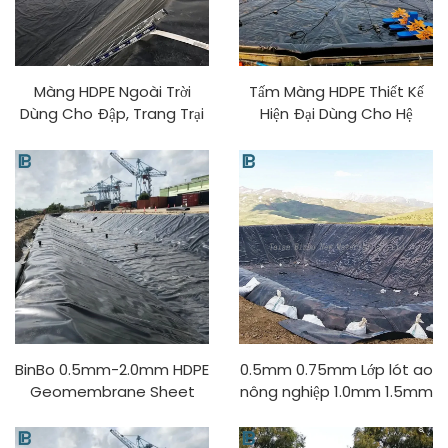
Màng HDPE Ngoài Trời
Tấm Màng HDPE Thiết Kế
Dùng Cho Đập, Trang Trại
Hiện Đại Dùng Cho Hệ
Cá, Bể Nuôi, Ao, Hồ Bơi Độ
Thống Xử Lý Nước Trang
Dày 0.5mm-2mm Chống
Trại Cá Nuôi Trồng Thuỷ
Tia UV, Chống Lão Hóa Giá
Sản Polyetylen Làm Từ Vật
Nhà Máy Làm Từ PVC/EVA
Liệu Cho Ao Nuôi
BinBo 0.5mm-2.0mm HDPE
0.5mm 0.75mm Lớp lót ao
Geomembrane Sheet
nông nghiệp 1.0mm 1.5mm
cho ao nông nghiệp, hồ
2.0mm HDPE
chứa, đập, trang trại cá,
Geomembrane Sheet