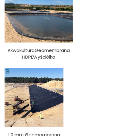
AkwakulturaGeomembrana
HDPEWyściółka
stawuAkwariumKrewetkaStaw
hodowlanyWyściółka
stawuGeomembrany
1,0 mm Geomembrana