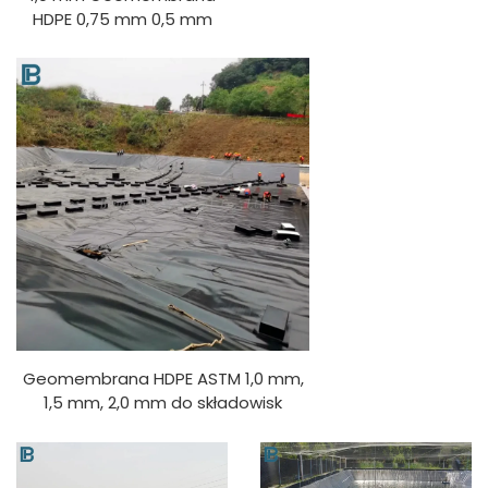
HDPE 0,75 mm 0,5 mm
Wyściółka stawu
hodowlanego dla ryb i
krewetek 1,5 mm
Sztuczne jeziora
Wyściółka stawu HDPE
Wyściółka składowiska
odpadów
Geomembrana HDPE ASTM 1,0 mm,
1,5 mm, 2,0 mm do składowisk
odpadów/biogazu/lagun/górnictwa