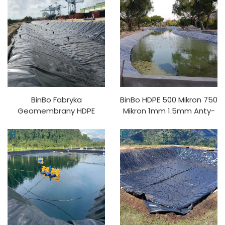
Zapory, Rybactwa,
Geomembrany Dla
Kopalni Wykonanej z PVC
Rezerwuaru, Zapor Liner,
LDPE EVA LLDPE
Rybactwo, Wyrzutnia,
Kopalnia
BinBo Fabryka
BinBo HDPE 500 Mikron 750
Geomembrany HDPE
Mikron 1mm 1.5mm Anty-
Przeciw UV, Rybactwo,
UV Geomembrany do
Oczyszczanie Wody,
Rybołówstwa i Wypasania
Akwakultura Materiału
Krewetek w Stawach
PVC/LDPE/EVA/LLDPE
Akwakultury dla Indonezji
Model 1mm