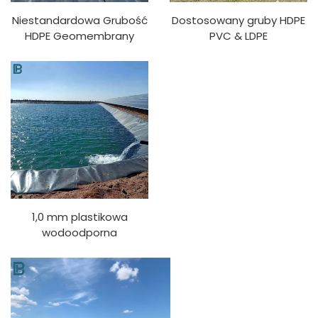
Niestandardowa Grubość
Dostosowany gruby HDPE
HDPE Geomembrany
PVC & LDPE
Arkusz Osłonowy Stawu z
Geomembranowy
Ochroną Przed UV,
Laminat Przeciwko UV
Plastikowy Film do
Plastikowy Zbiornik Wodny
Zbiorników Wodnych dla
Na Rybę Hodowlę Ryb
Rybni, Akwakultury,
Wypełnienie Śmieci
Wypełnienia
1,0 mm plastikowa
wodoodporna
geomembrana sztuczne
jezioro zbiornik tama
wyściółka basen staw
rybny farma wyściółka
HDPE geomembrana