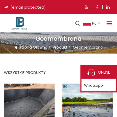
[email protected]

PL
Geomembrana
Strona Główna
>
Produkt
>
Geomembrana
ONLINE
WSZYSTKIE PRODUKTY
Whatsapp