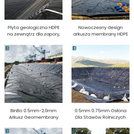
Plyta geologiczna HDPE
Nowoczesny design
na zewnątrz dla zapory,
arkusza membrany HDPE
farmy rybnej, zbiornika,
dla hodowli ryb,
stawu, basenu o grubości
oczyszczania wody,
0,5mm-2mm, z ochroną
akwakultury, materiał
przed promieniowaniem
polietylenowy do stawów,
UV, cena fabryczna z
podszewki dla stawów
PVC/EVA
BinBo 0.5mm-2.0mm
0.5mm 0.75mm Osłona
Arkusz Geomembrany
Dla Stawów Rolniczych
HDPE Dla Stawów
1.0mm 1.5mm 2.0mm
Rolniczych, Rezerwuaru,
Arkusz HDPE