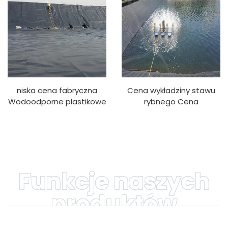
niska cena fabryczna
Cena wykładziny stawu
Wodoodporne plastikowe
rybnego Cena
wkładki 200 mikronów 500
geomembrany HDPE do
mikronów 1 mm 1,5 mm
sztucznych jezior 0,75
Czarna geomembrana
mm 0,5 mm 0,3 mm
HDPE Wykładzina
Geomembrana
stawowa
wykładziny stawu
Funkcje naszych
produktów