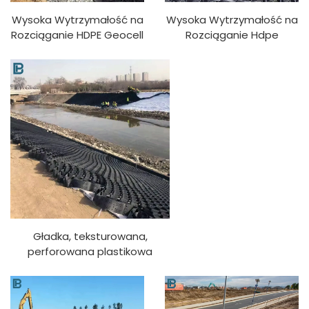
Wysoka Wytrzymałość na
Wysoka Wytrzymałość na
Rozciąganie HDPE Geocell
Rozciąganie Hdpe
do Użycia Na Zewnątrz
Geocell do Muru
Mur Retaining Driveway
Utrzymującego
Plastikowy Geocell
Stosowany w Budowie
Grzelka Paving Budowa
Dróg Podjazdowych
Drog
Plastikowy Geocell
Grzelczasty Paving
Geocell
Gładka, teksturowana,
perforowana plastikowa
geokomórka HDPE do
wzmacniania gruntu na
drogach/wzgórzach/zboczach