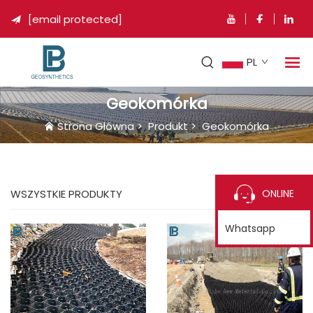
[email protected]

PL
Geokomórka
Strona Główna
>
Produkt
>
Geokomórka
ONLINE
WSZYSTKIE PRODUKTY
Whatsapp