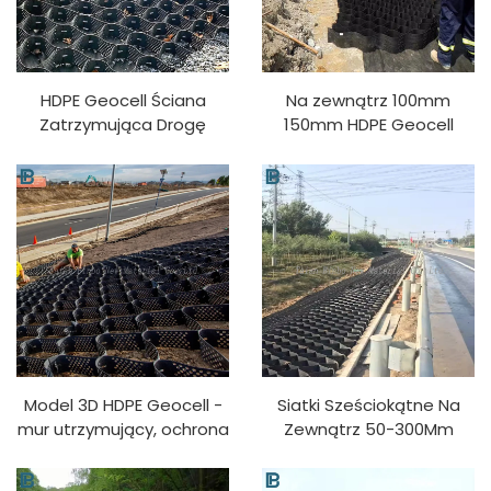
HDPE Geocell Ściana
Na zewnątrz 100mm
Zatrzymująca Drogę
150mm HDPE Geocell
Ochrona Nachylenia
Stabilizator Żwiru, Siatka
Zgrubienia Grazu dla
Do Wykładania Drogowy
Użycia na Zewnątrz
PP Materiał Z Możliwością
Możliwość Projektowania
Projektowania 3D
w 3D PP
Model 3D HDPE Geocell -
Siatki Sześciokątne Na
mur utrzymujący, ochrona
Zewnątrz 50-300Mm
stoku podjazdu,
Drogi Cena Sprzedaży
stabilizator żwiru z
HDPE Plastikowy