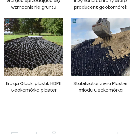
Gorąco sprzedające się
Inżynieria ochrony skarp
wzmocnienie gruntu
producent geokomórek
geokomórka żwirowa
sadzenie trawy
siatka podjazd żwir
zazielenianie podłoże
stabilizator HDPE
drogi stabilny plaster
Geokomórka
miodu hdpe geokomórka
Erozja Gładki plastik HDPE
Stabilizator żwiru Plaster
Geokomórka plaster
miodu Geokomórka
miodu Stabilizator żwiru
Siatka żwirowa Cena
Siatka żwirowa
fabryczna HDPE
brukowanie geokomórka
Geokomórka drogowa do
ochrony zboczy Podjazd