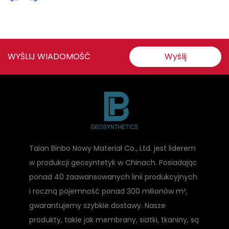
WYŚLIJ WIADOMOŚĆ
Wyślij
Taian Binbo Nowy Materiał Co., Ltd. jest liderem
w produkcji geosyntetyk w Chinach. Posiadając
ponad 40 zaawansowanych linii produkcyjnych
i roczną pojemność ponad 300 milionów m²,
gwarantujemy szybkie dostawy. Nasze
produkty, takie jak membrany, siatki, tkaniny, są