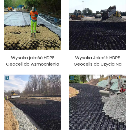
teksturą do użytku na
Stabilizator Podjazdu Geo
zewnątrz
Żwirowy PP Materiał
Wysoka jakość HDPE
Wysoka Jakość HDPE
Geocell do wzmocnienia
Geocells do Użycia Na
podjazdu, parkingu, drogi,
Zewnątrz do
kontrolowania erozji i
Wzmocnienia Drogi
stabilizacji stoku
Parkingowej Kontrola
Erozji Stabilizacja
Nierównego Terenu PP