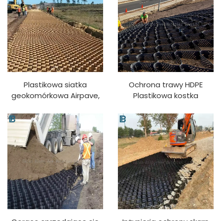
Plastikowa siatka
Ochrona trawy HDPE
geokomórkowa Airpave,
Plastikowa kostka
plastikowa siatka o
brukowa Geokomórki
strukturze plastra miodu,
HDPE Teksturowane i
do kontroli erozji
perforowane