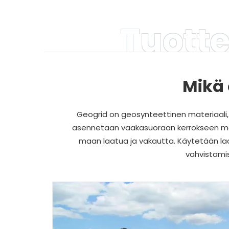
Tuott
Mikä 
Geogrid on geosynteettinen materiaali, 
asennetaan vaakasuoraan kerrokseen ma
maan laatua ja vakautta. Käytetään laaj
vahvistamise