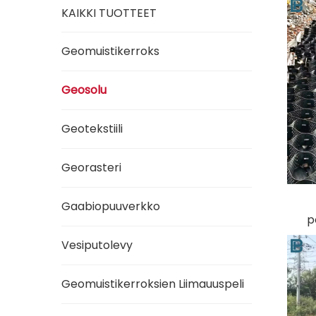
KAIKKI TUOTTEET
Geomuistikerroks
Geosolu
Geotekstiili
Georasteri
Gaabiopuuverkko
p
Vesiputolevy
Geomuistikerroksien Liimauuspeli