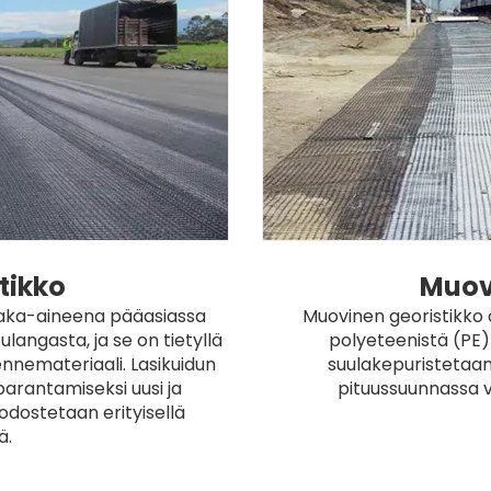
tikko
Muov
aaka-aineena pääasiassa
Muovinen georistikko 
langasta, ja se on tietyllä
polyeteenistä (PE)
nnemateriaali. Lasikuidun
suulakepuristetaan
parantamiseksi uusi ja
pituussuunnassa v
odostetaan erityisellä
ä.