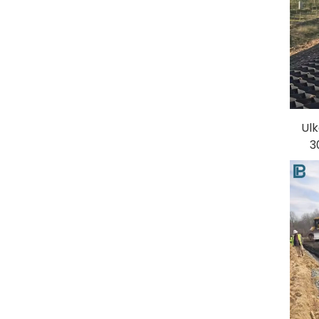
Ulk
3
Sta
G