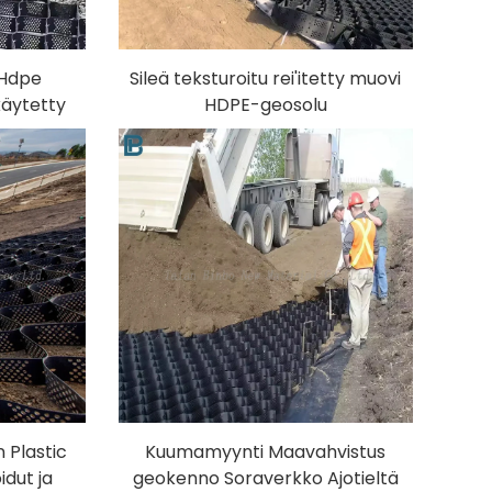
 Hdpe
Sileä teksturoitu rei'itetty muovi
käytetty
HDPE-geosolu
 ajossa
tien/rinteiden/rinteiden
moottori
maaperän vahvistamiseen
 Plastic
Kuumamyynti Maavahvistus
idut ja
geokenno Soraverkko Ajotieltä