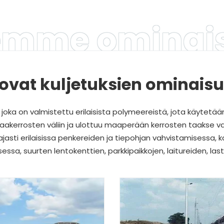
emme ominai
ovat kuljetuksien ominais
joka on valmistettu erilaisista polymeereistä, jota käytet
akerrosten väliin ja ulottuu maaperään kerrosten taakse 
asti erilaisissa penkereiden ja tiepohjan vahvistamisessa, 
ssa, suurten lentokenttien, parkkipaikkojen, laitureiden, last