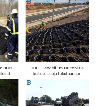
mm HDPE
HDPE Geocell -muuri talvi tie
lointi
kaluste suoja tekstuurinen
 Tie
hiekka stabilointi ulkoilta
e 3D-
käyttöön 3D-mallinnuskyky