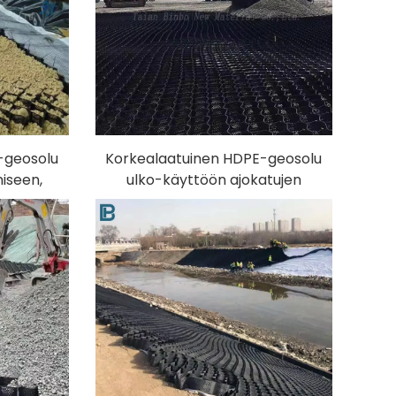
-geosolu
Korkealaatuinen HDPE-geosolu
miseen,
ulko-käyttöön ajokatujen
 geosolu
parkkipaikkojen
ja maan
vahvistamiseksi,
ravinnonhallintaan ja maan
kaltevuuden vakauttamiseen
PP