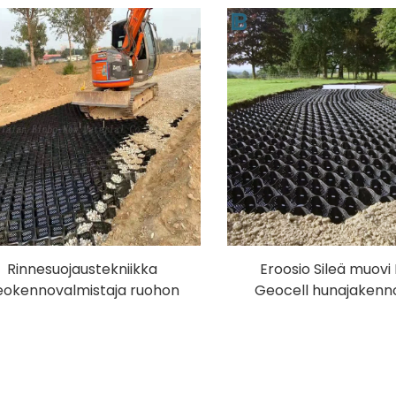
Erosion Control Geocell
rei'itetyt HDPE-geo
Rinnesuojaustekniikka
Eroosio Sileä muov
eokennovalmistaja ruohon
Geocell hunajakenn
istutus viherryttäminen
Stabilizer Grid sorap
iepenkki talli hunajakenno
geokenno
hdpe geokenno