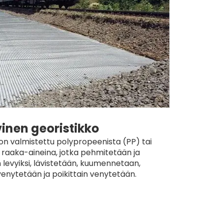
inen georistikko
on valmistettu polypropeenista (PP) tai
Lasiku
 raaka-aineina, jotka pehmitetään ja
alkaliva
 levyiksi, lävistetään, kuumennetaan,
kudonta
enytetään ja poikittain venytetään.
suo
eri