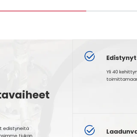
Edistynyt
Yli 40 kehit
toimittamaan
tavaiheet
t edistyneitä
Laadunva
ensimme tiukan