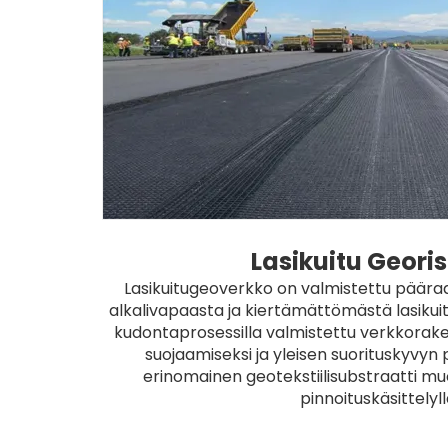
Lasikuitu Georis
) tai
Lasikuitugeoverkko on valmistettu päär
ja
alkalivapaasta ja kiertämättömästä lasikuitu
n,
kudontaprosessilla valmistettu verkkorake
.
suojaamiseksi ja yleisen suorituskyvyn 
erinomainen geotekstiilisubstraatti mu
pinnoituskäsittelyll