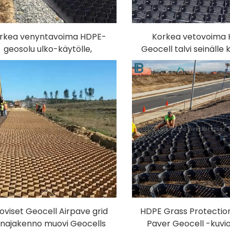
rkea venyntavoima HDPE-
Korkea vetovoima
geosolu ulko-käytölle,
Geocell talvi seinälle 
pidätysseinille, ajokatuille,
teiden rakentamiseen
muovigeosolu, sorakivi
muovi geocell hiekka 
ttoriteiden rakentamiseen
geocell
oviset Geocell Airpave grid
HDPE Grass Protection
najakenno muovi Geocells
Paver Geocell -kuvio