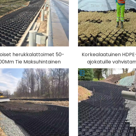
oiset herukkalattoimet 50-
Korkealaatuinen HDPE
00Mm Tie Maksuhintainen
ajokatuille vahvista
HDPE Talvi Tie Muovi Geo
parkkipaikoille, teille,
bilointi Maanalainen Hiekka
ravinnonhallintaan 
eocell Ruudukko PP-aine
kaltevuuteen