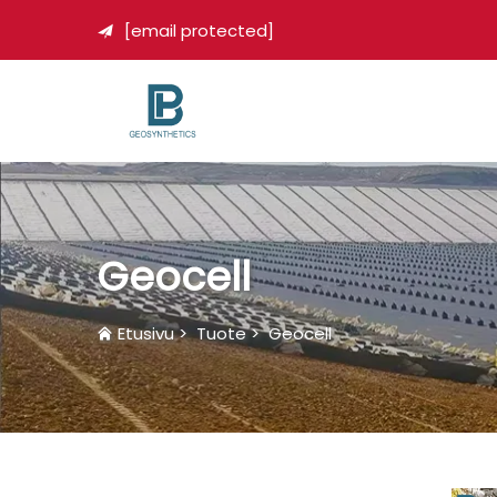
[email protected]

Geocell
Etusivu
>
Tuote
>
Geocell