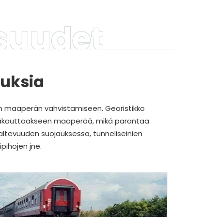
suudet
uuksia
ään maaperän vahvistamiseen. Georistikko
vakauttaakseen maaperää, mikä parantaa
kaltevuuden suojauksessa, tunneliseinien
ipihojen jne.