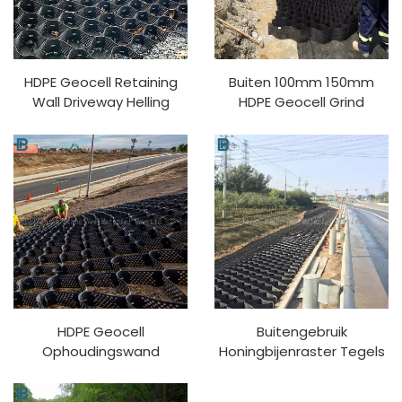
HDPE Geocell Retaining
Buiten 100mm 150mm
Wall Driveway Helling
HDPE Geocell Grind
Bescherming
Stabilisator Paveirooster
Getextuurde Grind
voor Wegstabilisatie PP
Stabilisator voor Buiten
Materiaal 3D Model
Gebruik 3D Model
Ontwerpcapaciteit
Ontwerpcapaciteit PP
HDPE Geocell
Buitengebruik
Ophoudingswand
Honingbijenraster Tegels
Driveway Helling
50-300Mm Weg
Bescherming Tekstuurde
Verkoopprijs HDPE