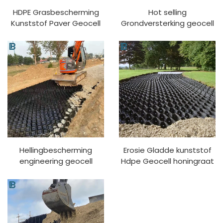
HDPE Grasbescherming
Hot selling
Kunststof Paver Geocell
Grondversterking geocell
Getextureerde en
Grindrooster Oprit
Geperforeerde HDPE
Grindstabilisator HDPE
Geocellen
Geocell
Hellingbescherming
Erosie Gladde kunststof
engineering geocell
Hdpe Geocell honingraat
fabrikant gras beplanting
Grind Stabilisator Grid
vergroening wegbed
grindbestrating geocell
stabiele honingraat hdpe
geocell