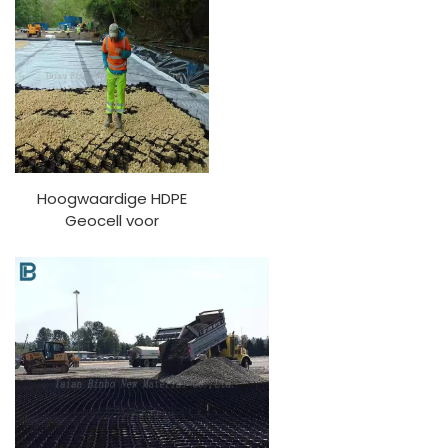
Grind Stabilisator voor
Driveway Plastiek Geo
Buiten Gebruik 3D Model
Stabilisator Grond Grind
Ontwerpcapaciteit
Geocell Rooster PP
Materiaal
Hoogwaardige HDPE
Geocell voor
opritversterking
parkeerplaats weg
geocell erosiebestrijding
grond helling geocells