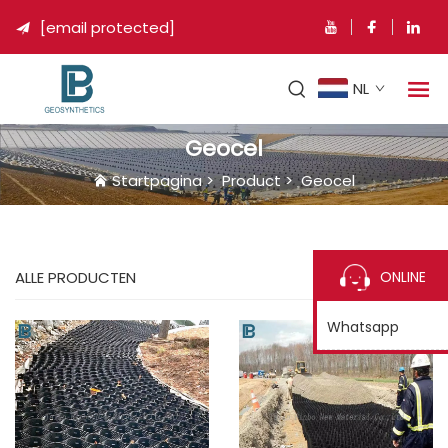
[email protected]

NL
Geocel
Startpagina
>
Product
>
Geocel
ONLINE
ALLE PRODUCTEN
Whatsapp