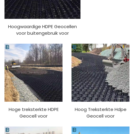
Hoogwaardige HDPE Geocellen
voor buitengebruik voor
opritparkeerplaatswegversterking
erosiebestrijding grond
hellingstabilisatie PP
Hoge treksterkte HDPE
Hoog Treksterkte Hdpe
Geocell voor
Geocell voor
buitengebruik
Behoudingsmuur Gebruikt
muurversterking oprit
in Wegbouw Oprit Plastic