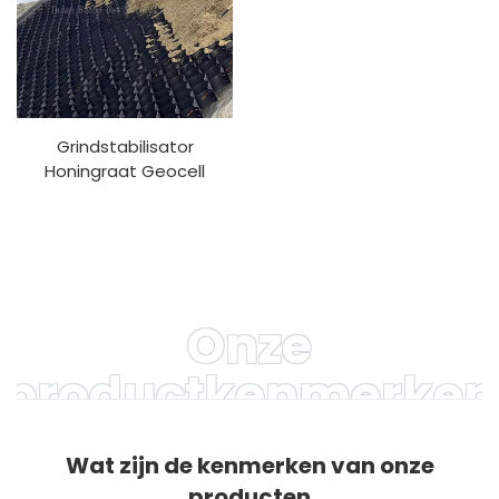
Grindstabilisator
Honingraat Geocell
Grindrooster Fabrieksprijs
HDPE Weg Geocell Voor
Hellingbescherming Oprit
Onze
productkenmerken
Wat zijn de kenmerken van onze
producten