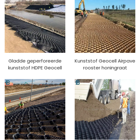
plastic geocell
Geocell Grind Wegen
grindwegwegbouw
Geocell
Gladde geperforeerde
Kunststof Geocell Airpave
kunststof HDPE Geocell
rooster honingraat
voor het versterken van
kunststof Geocells Voor
wegen/heuvels/hellingen
Erosie Controle Geocell