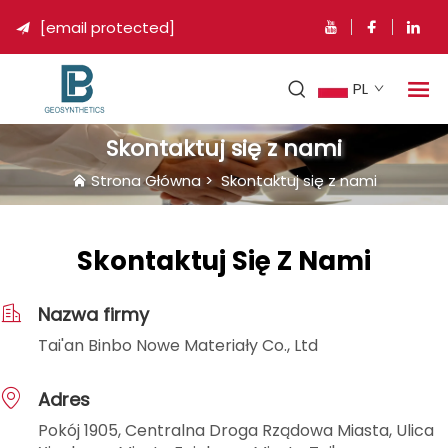
[email protected]

PL
Skontaktuj się z nami
Strona Główna
>
Skontaktuj się z nami
Skontaktuj Się Z Nami
Nazwa firmy
Tai'an Binbo Nowe Materiały Co., Ltd
Adres
Pokój 1905, Centralna Droga Rządowa Miasta, Ulica