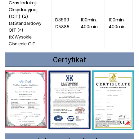
Czas Indukcji
Oksydacyjnej
(OIT) (≥)
D3899
100min.
100min.
1
(a)Standardowy 
400min
400min
D5885 
OIT (≥) 
(b)Wysokie 
OIT
Ciśnienie 
Certyfikat