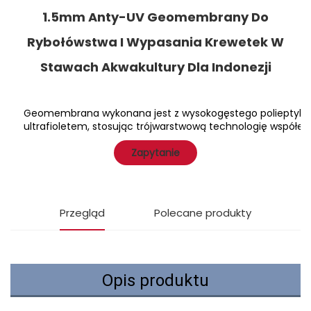
1.5mm Anty-UV Geomembrany Do
Rybołówstwa I Wypasania Krewetek W
Stawach Akwakultury Dla Indonezji
Geomembrana wykonana jest z wysokogęstego polieptylowego
ultrafioletem, stosując trójwarstwową technologię współeks
Zapytanie
Przegląd
Polecane produkty
Opis produktu