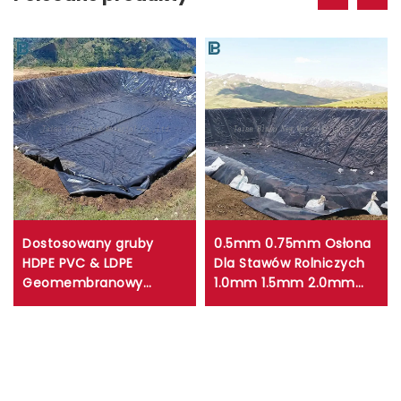
Dostosowany gruby
0.5mm 0.75mm Osłona
HDPE PVC & LDPE
Dla Stawów Rolniczych
Geomembranowy
1.0mm 1.5mm 2.0mm
Laminat Przeciwko UV
Arkusz HDPE
Plastikowy Zbiornik
Geomembrany Dla
Wodny Na Rybę Hodowlę
Rezerwuaru, Zapor Liner,
Ryb Wypełnienie Śmieci
Rybactwo, Wyrzutnia,
Kopalnia