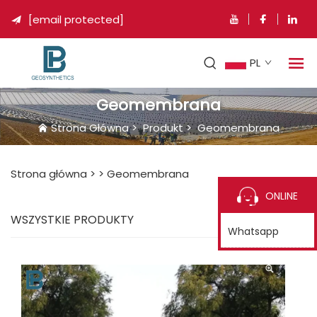
[email protected]

PL
Geomembrana
Strona Główna
>
Produkt
>
Geomembrana
Strona główna >
>
Geomembrana
ONLINE
WSZYSTKIE PRODUKTY
Whatsapp