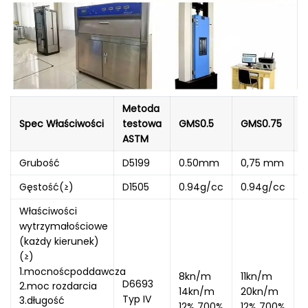
Metoda
Spec Właściwości
testowa
GMS0.5
GMS0.75
G
ASTM
Grubość
D5199
0.50mm
0,75 mm
Gęstość(≥)
D1505
0.94g/cc
0.94g/cc
Właściwości
wytrzymałościowe
(każdy kierunek)
(≥)
1.mocnoścpoddawcza
8kn/m
11kn/m
D6693
2.moc rozdarcia
14kn/m
20kn/m
Typ IV
3.długość
12% 700%
12% 700%