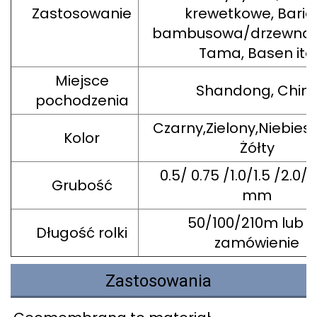
Zastosowanie
krewetkowe, Barie
bambusowa/drzewna, 
Tama, Basen itd
Miejsce
Shandong, Chin
pochodzenia
Czarny,Zielony,Niebieski
Kolor
Żółty
0.5/ 0.75 /1.0/1.5 /2.0/2
Grubość
mm
50/100/210m lub 
Długość rolki
zamówienie
Zastosowania