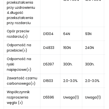
przekształcenia
przy uzdrowieniu
4.długość
przekształcenia
przy rozdarciu
Opór przeciw
D1004
64N
93N
1
rozdarciu(≥)
Odporność na
D4833
160N
240N
przebicie(≥)
Odporność na
ryski
D5397
300h.
300h.
3
napięciowe(≥)
Zawartość czarnu
D1603
2.0-3.0%
2.0-3.0%
2
carbonowego(≥)
Współczynnik
rozproszenia
D5596
Uwaga(1)
Uwaga(1)
węgla (≥)