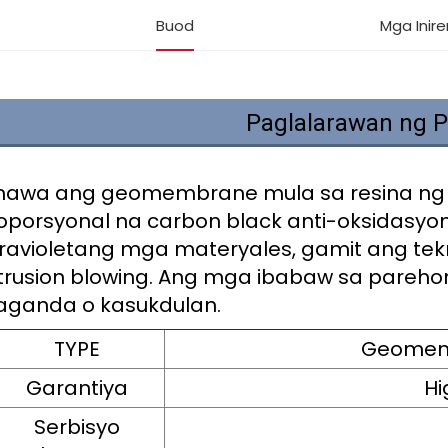
Buod
Mga Inir
Paglalarawan ng 
nawa ang geomembrane mula sa resina ng h
oporsyonal na carbon black anti-oksidasyon
travioletang mga materyales, gamit ang tek
trusion blowing. Ang mga ibabaw sa pareh
ganda o kasukdulan.
TYPE
Geomemb
Garantiya
Hi
Serbisyo