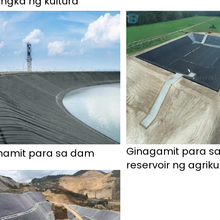
ngka ng kultura
Ginagamit para s
namit para sa dam 
reservoir ng agriku