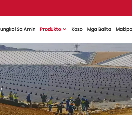
ungkol Sa Amin
Produkto
Kaso
Mga Balita
Makipa

e