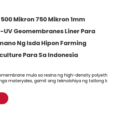
 500 Mikron 750 Mikron 1mm
i-UV Geomembranes Liner Para
ano Ng Isda Hipon Farming
ulture Para Sa Indonesia
membrane mula sa resina ng high-density polyethylene at propo
 mga materyales, gamit ang teknolohiya ng tatlong layong co-