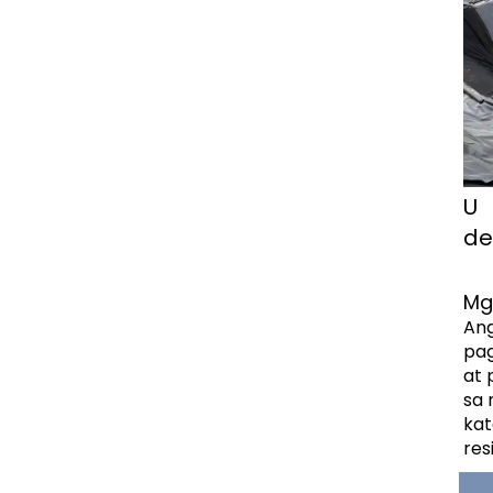
U  
de
Mg
Ang
pag
at 
sa 
kat
res