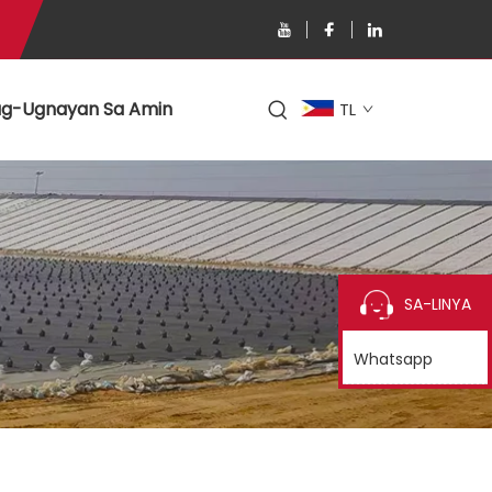
g-Ugnayan Sa Amin
TL
SA-LINYA
Whatsapp