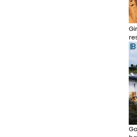
Gi
re
Ga