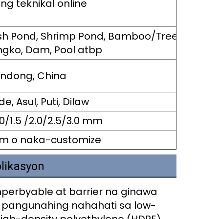
ng teknikal online
 Fish Pond, Shrimp Pond, Bamboo/Tree
angko, Dam, Pool atbp
ndong, China
de, Asul, Puti, Dilaw
1.0/1.5 /2.0/2.5/3.0 mm
0m o naka-customize
likasyon
erbyable at barrier na ginawa 
pangunahing nahahati sa low-