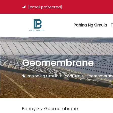
[email protected]

Pahina Ng Simula
T
Geomembrane
Pahina ng Simula
>
Produkto
>
Geomembran
Bahay >
>
Geomembrane