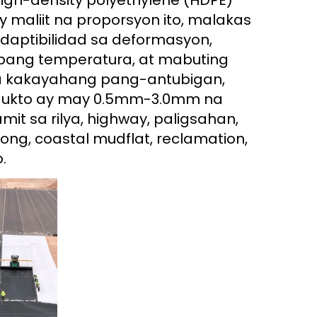
gh-density polyethylene (HDPE) 
aliit na proporsyon ito, malakas 
aptibilidad sa deformasyon, 
bang temperatura, at mabuting 
 na kakayahang pang-antubigan, 
dukto ay may 0.5mm-3.0mm na 
 sa rilya, highway, paligsahan, 
ong, coastal mudflat, reclamation, 
. 