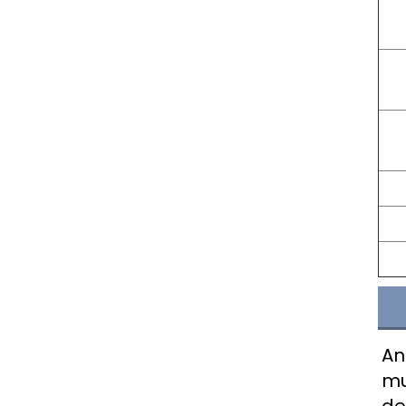
An
mu