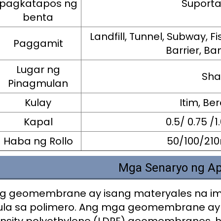
pagkatapos ng
Suporta
benta
Landfill, Tunnel, Subway,
Paggamit
Barrier, B
Lugar ng
Sha
Pinagmulan
Kulay
Itim, Ber
Kapal
0.5/ 0.75 /
Haba ng Rollo
50/100/21
Mga Senaryo ng Ap
g geomembrane ay isang materyales na imp
la sa polimero. Ang mga geomembrane ay 