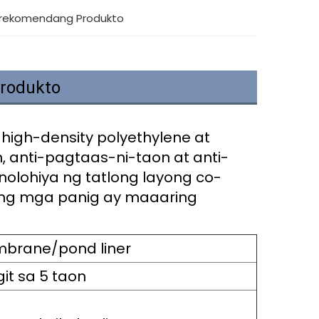
erekomendang Produkto
Produkto
igh-density polyethylene at
, anti-pagtaas-ni-taon at anti-
nolohiya ng tatlong layong co-
ong mga panig ay maaaring
rane/pond liner
git sa 5 taon