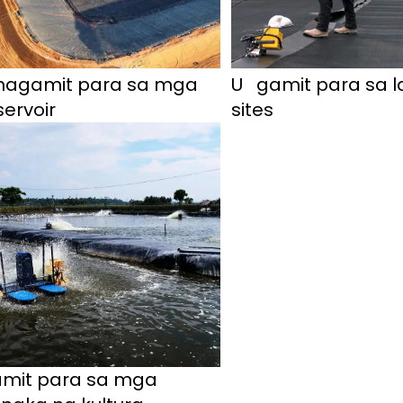
nagamit para sa mga 
U   
gamit para sa lan
servoir 
sites 
mit para sa mga