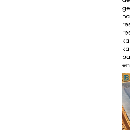
de
ge
na
re
re
ka
ka
ba
en