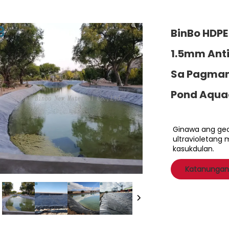
BinBo HDPE
1.5mm Ant
Sa Pagmam
Pond Aquac
Ginawa ang geo
ultravioletang
kasukdulan.
Katanungan