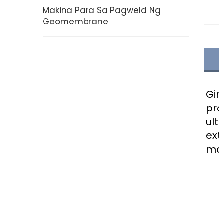
Makina Para Sa Pagweld Ng
Geomembrane
Gi
pr
ul
ex
ma