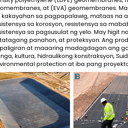
nsity polyethylene (LDPE) geomembranes, hi
omembranes, at (EVA) geomembranes. May m
 kakayahan sa pagpapalawig, mataas na ad
sistensya sa korosyon, resistensya sa maba
sistensya sa pagsusulat ng yelo. May higit
tatagang panahon, at proteksyon. Ang pro
paligiran at maaaring madagdagan ang gamit
nga, kultura, hidraulikong konstraksyon, Suid
vironmental protection at iba pang proyekto