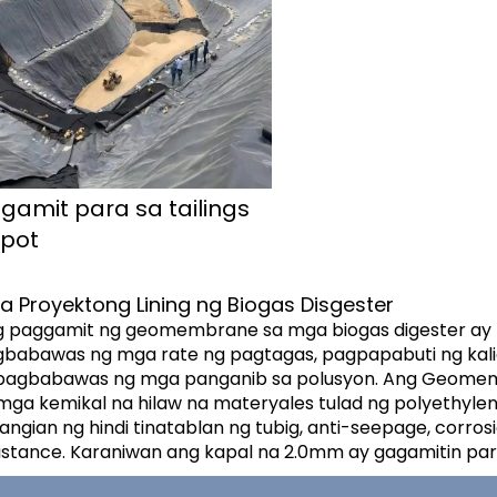
 
gamit para sa tailings 
pot 
a Proyektong Lining ng Biogas Disgester
 paggamit ng geomembrane sa mga biogas digester‌ ay 
babawas ng mga rate ng pagtagas, pagpapabuti ng kali
pagbabawas ng mga panganib sa polusyon. Ang Geomem
mga kemikal na hilaw na materyales tulad ng polyethylen
angian ng hindi tinatablan ng tubig, anti-seepage, corro
istance. Karaniwan ang kapal na 2.0mm ay gagamitin par