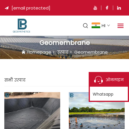
[email protected]

HI
Geomembrane
Homepage
>
उत्पाद
>
Geomembrane
ऑनलाइन
सभी उत्पाद
Whatsapp