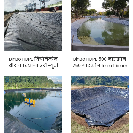
LLDPE के साथ बनाया
लाइनर मछली खेती भूमि
खनिज
BinBo HDPE जियोमेम्ब्रेन
BinBo HDPE 500 माइक्रोन
शीट कारखाना एंटी-यूवी
750 माइक्रोन 1mm 1.5mm
मछली खेती पानी का इलाज
एंटी-यूवी जियोमेम्ब्रेन
जल संचरण
लाइनर मछली गेहुआं पालने
PVC/LDPE/EVA/LLDPE
वाले तालाब जल संचरण
सामग्री मॉडल 1mm
इंडोनेशिया के लिए