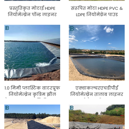
प्रस्तुतिकृत मोटाई HDPE
संरूपित मोटा HDPE PVC &
जियोमेम्ब्रेन पॉन्ड लाइनर
LDPE जियोमेब्रेन पाउंड
शीट एंटी-यूवी प्लास्टिक
लाइनर शीट एंटी-यूवी
पानी का टैंक फिल्म मछली
प्लास्टिक पानी की टंकी
खेती जलजीवन लैंडफिल के
मछली खेती समुद्री प्रजाति
लिए
डंपिंग फिल्म
1.0 मिमी प्लास्टिक वाटरप्रूफ
एक्वाकल्चरएचडीपीई
जियोमेम्ब्रेन कृत्रिम झील
जियोमेम्ब्रेन तालाब लाइनर
टैंक बांध अस्तर स्विमिंग पूल
मछली टैंक झींगा तालाब
मछली तालाब फार्म लाइनर
फार्म लाइनर तालाब लाइनर
एचडीपीई जियोमेम्ब्रेन
जियोमेम्ब्रेन