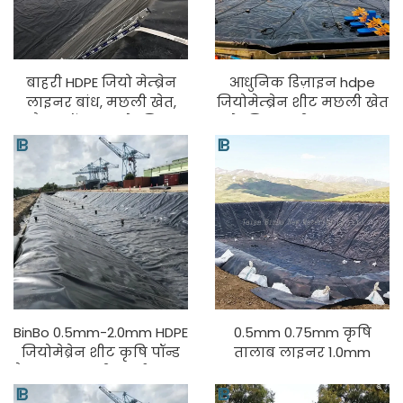
बाहरी HDPE जियो मेम्ब्रेन
आधुनिक डिज़ाइन hdpe
लाइनर बांध, मछली खेत,
जियोमेम्ब्रेन शीट मछली खेत
टैंक, पॉन्ड, पूल के लिए
के लिए पानी का उपचार
0.5mm-2mm मोटाई UV
जलपालन पॉलीएथिलीन
एंटी-एजिंग कारखाना
सामग्री पॉन्ड पॉन्ड लाइनर
कीमत से बनाया गया
के लिए
PVC/EVA
BinBo 0.5mm-2.0mm HDPE
0.5mm 0.75mm कृषि
जियोमेब्रेन शीट कृषि पॉन्ड
तालाब लाइनर 1.0mm
टैंक बांध मछली फ़ार्म खदान
1.5mm 2.0mm HDPE
लाइनर PVC LDPE EVA
जियोमेम्ब्रेन शीट बांध तालाब