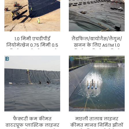
1.0 मिमी एचडीपीई
लैंडफिल/बायोगैस/लैगून/
जियोमेम्ब्रेन 0.75 मिमी 0.5
खनन के लिए ASTM 1.0
मिमी मछली झींगा फार्म
मिमी 1.5 मिमी 2.0 मिमी
तालाब लाइनर 1.5 मिमी
एचडीपीई जियोमेम्ब्रेन
कृत्रिम झील एचडीपीई
तालाब लाइनर लैंडफिल
लाइनर
फैक्टरी कम कीमत
मछली तालाब लाइनर
वाटरप्रूफ प्लास्टिक लाइनर
कीमत मानव निर्मित झीलों