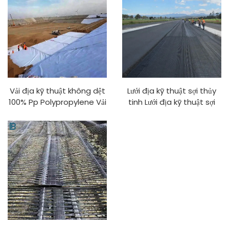
Vải địa kỹ thuật không dệt
Lưới địa kỹ thuật sợi thủy
100% Pp Polypropylene Vải
tinh Lưới địa kỹ thuật sợi
địa kỹ thuật Vải địa kỹ
thủy tinh hai trục một trục
thuật sợi dài PP
cho đường nhựa Lưới địa kỹ
thuật nhựa hai trục/sợi
thủy tinh cường độ cao