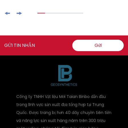
GỬI TIN NHẮN
Gửi
Công ty TNHH Vật liệu Mới Taian Binbo dẫn đầu
trong lĩnh vực sản xuất địa tổng hợp tại Trung
Quốc. Được trang bị hơn 40 dây chuyền tiên tiến
và năng lực sản xuất hàng năm trên 300 triệu