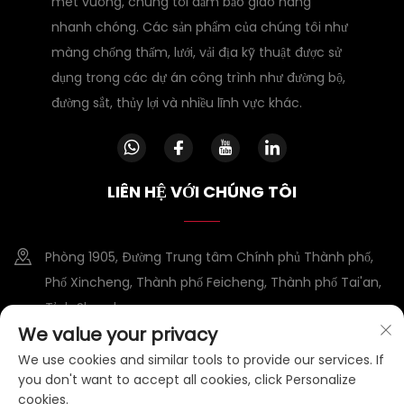
mét vuông, chúng tôi đảm bảo giao hàng
nhanh chóng. Các sản phẩm của chúng tôi như
màng chống thấm, lưới, vải địa kỹ thuật được sử
dụng trong các dự án công trình như đường bộ,
đường sắt, thủy lợi và nhiều lĩnh vực khác.
LIÊN HỆ VỚI CHÚNG TÔI
Phòng 1905, Đường Trung tâm Chính phủ Thành phố,
Phố Xincheng, Thành phố Feicheng, Thành phố Tai'an,
Tỉnh Shandong
We value your privacy
+86-15953807388
We use cookies and similar tools to provide our services. If
you don't want to accept all cookies, click Personalize
[email protected]
cookies.