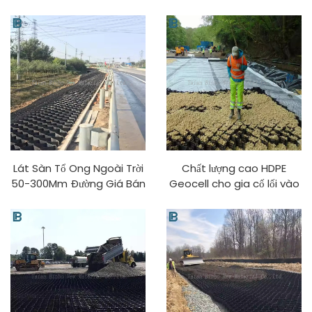
Đá Lát Nền Cho Cải Thiện
Stabilizer Có Vết Nhăn
Đường PP Vật Liệu Khả
cho Sử Dụng Ngoài Trời
Năng Thiết Kế Mô Hình 3D
Khả Năng Thiết Kế Mô Hình
3D
Lát Sàn Tổ Ong Ngoài Trời
Chất lượng cao HDPE
50-300Mm Đường Giá Bán
Geocell cho gia cố lối vào
HDPE Lối Vào Nhựa Geo
bãi đỗ xe đường Geocell
Stabilizer Mặt Đất Đá
kiểm soát xói mòn dốc đất
Geocell Lưới PP Vật Liệu
Geocells