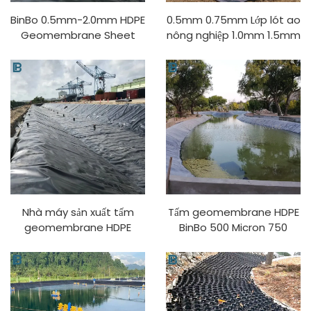
BinBo 0.5mm-2.0mm HDPE
0.5mm 0.75mm Lớp lót ao
Geomembrane Sheet
nông nghiệp 1.0mm 1.5mm
cho ao nông nghiệp, hồ
2.0mm HDPE
chứa, đập, trang trại cá,
Geomembrane Sheet
mỏ được làm từ PVC LDPE
cho hồ chứa, đập, lớp lót
EVA LLDPE
trang trại cá, bãi chôn lấp,
mỏ
Nhà máy sản xuất tấm
Tấm geomembrane HDPE
geomembrane HDPE
BinBo 500 Micron 750
BinBo Chống tia UV cho
Micron 1mm 1.5mm Chống
trang trại cá, xử lý nước
tia UV cho ao nuôi cá và
nuôi trồng thủy sản với vật
tôm, nuôi trồng thủy sản
liệu PVC/LDPE/EVA/LLDPE
tại Indonesia
Model 1mm