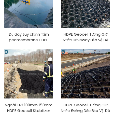
Độ dày tùy chỉnh Tấm
HDPE Geocell Tường Giữ
geomembrane HDPE
Nước Driveway Bảo vệ Độ
chống tia UV cho ao, bể
dốc Bề mặt Đá Stabilizer
nước nhựa trong nuôi
cho Sử dụng Ngoài trời
trồng thủy sản và bãi chôn
Thiết kế Mô hình 3D PP
lấp
Ngoài Trời 100mm 150mm
HDPE Geocell Tường Giữ
HDPE Geocell Stabilizer
Nước Đường Dốc Bảo Vệ Đá