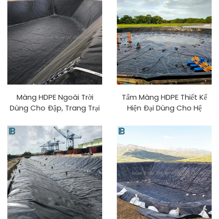
Màng HDPE Ngoài Trời
Tấm Màng HDPE Thiết Kế
Dùng Cho Đập, Trang Trại
Hiện Đại Dùng Cho Hệ
Cá, Bể Nuôi, Ao, Hồ Bơi Độ
Thống Xử Lý Nước Trang
Dày 0.5mm-2mm Chống
Trại Cá Nuôi Trồng Thuỷ
Tia UV, Chống Lão Hóa Giá
Sản Polyetylen Làm Từ Vật
Nhà Máy Làm Từ PVC/EVA
Liệu Cho Ao Nuôi