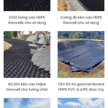
Chất lượng cao HDPE
Cường độ kéo cao HDPE
Geocells cho sử dụng
Geocell cho sử dụng
ngoài trời cho bãi đỗ xe
ngoài trời Retaining Wall
đường tăng cường kiểm
Lối vào nhựa Geocell lát
soát xói mòn ổn định dốc
sỏi Xây dựng đường
đất PP
Độ bền kéo cao Hdpe
Tấm lót hồ geomembrane
Geocell cho tường chắn
HDPE PVC & LDPE được tùy
được sử dụng trong xây
chỉnh dày Chống tia UV
dựng đường nhựa Geocell
Nhựa bồn nước Thủy sản
lát sỏi driveway
Nuôi cá Nông trại