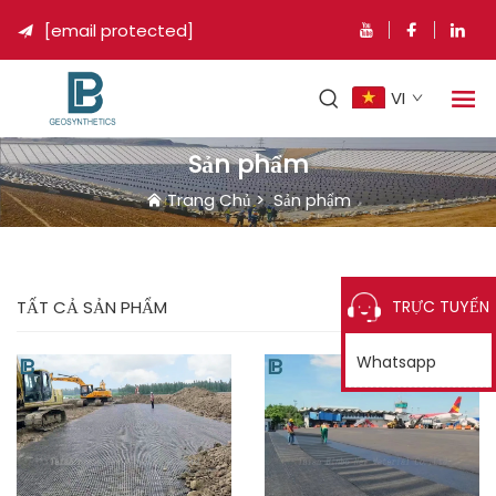
[email protected]

VI
Sản phẩm
Trang Chủ
>
Sản phẩm
TRỰC TUYẾN
TẤT CẢ SẢN PHẨM
Whatsapp