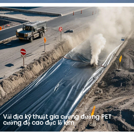
Vải địa kỹ thuật PET được sử dụng rộng rãi trong các dự án
bảo vệ nguồn nước như bờ sông, bảo vệ đập, tưới tiêu
chuyển hướng nước; dự án chống thấm và gia cố hồ chứa
nước.
Vải địa kỹ thuật gia cường đường PET
cường độ cao đục lỗ kim