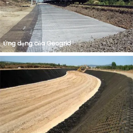
Ứng dụng của Geogrid
Ưu điểm của lưới địa kỹ thuật Lưới địa kỹ thuật là vật liệu địa
kỹ thuật được làm từ các loại polyme khác nhau dùng để
gia cố nền đất. Lưới địa kỹ thuật được lắp đặt theo các lớp
nằm ngang giữa các lớp đất và kéo dài vào đất phía sau
các lớp để ổn định đất, có...