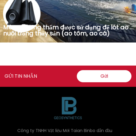
Màng chống thấm được sử dụng để lót ao
nuôi trồng thủy sản (ao tôm, ao cá)
Màng địa kỹ thuật được làm bằng polyethylene mật độ
cao, có đặc tính chống thấm nước, không thấm nước,
chống lão hóa và chống tia cực tím. Được sử dụng rộng rãi
trong lót bãi chôn lấp, ao nuôi cá, lót ao nuôi tôm, hồ chứa
GỬI TIN NHẮN
Gửi
nông nghiệp, nhân tạo...
Công ty TNHH Vật liệu Mới Taian Binbo dẫn đầu