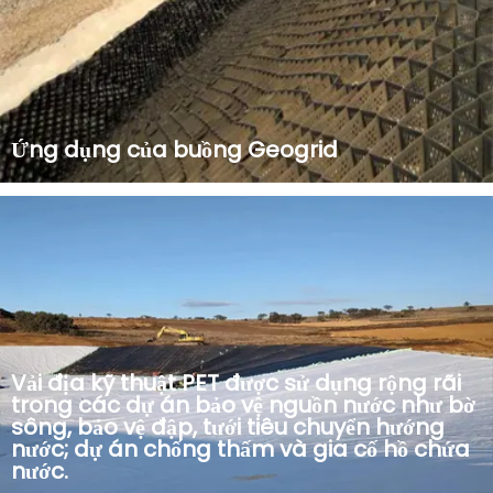
Ứng dụng của buồng Geogrid
Geocell sử dụng polyethylene mật độ cao (HDPE) để sản
xuất các cấu trúc tổ ong chắc chắn. Nó cung cấp khả năng
hỗ trợ tải đáng tin cậy, kiểm soát xói mòn và ổn định đất.
Thích hợp cho nhiều ứng dụng khác nhau như xây dựng
đường bộ, kỹ thuật đường sắt, sl...
Vải địa kỹ thuật PET được sử dụng rộng rãi
trong các dự án bảo vệ nguồn nước như bờ
sông, bảo vệ đập, tưới tiêu chuyển hướng
nước; dự án chống thấm và gia cố hồ chứa
nước.