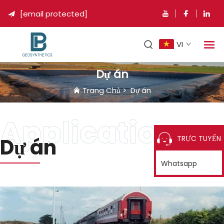
[email protected]

VI
Dự án
Trang Chủ
>
Dự án
Dự án
TRỰC TUYẾN
Whatsapp