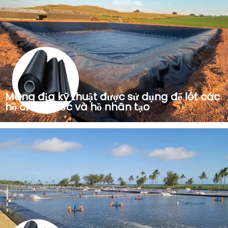
Màng địa kỹ thuật được sử dụng để lót các
hồ chứa nước và hồ nhân tạo
Màng địa kỹ thuật được làm bằng polyethylene mật độ
cao, có đặc tính chống thấm nước, không thấm nước,
chống lão hóa và chống tia cực tím. Được sử dụng rộng rãi
trong lót bãi chôn lấp, ao nuôi cá, lót ao nuôi tôm, hồ chứa
nông nghiệp, nhân tạo...