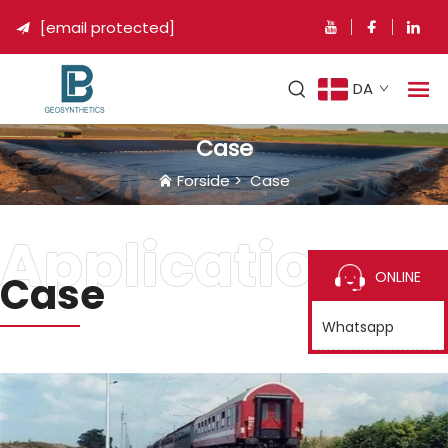
[email protected]

DA
Case
Forside
>
Case
Case
ONLINE
Whatsapp