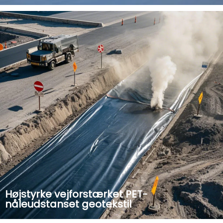
PET geotekstil er meget udbredt i
vandbevaringsprojekter såsom flodbredder,
dæmningsbeskyttelse og vandafledningsvanding;
Reservoir anti-nedsivning og forstærkning projekt.
Højstyrke vejforstærket PET-
nåleudstanset geotekstil