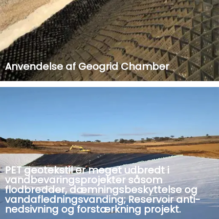
Anvendelse af Geogrid Chamber
Geocell bruger højdensitetspolyethylen (HDPE) til at
fremstille robuste bikagestrukturer. Det giver pålidelig
belastningsstøtte, erosionskontrol og jordstabilitet.
Velegnet til forskellige applikationer såsom vejbygning,
jernbaneteknik, sl...
PET geotekstil er meget udbredt i
vandbevaringsprojekter såsom
flodbredder, dæmningsbeskyttelse og
vandafledningsvanding; Reservoir anti-
nedsivning og forstærkning projekt.