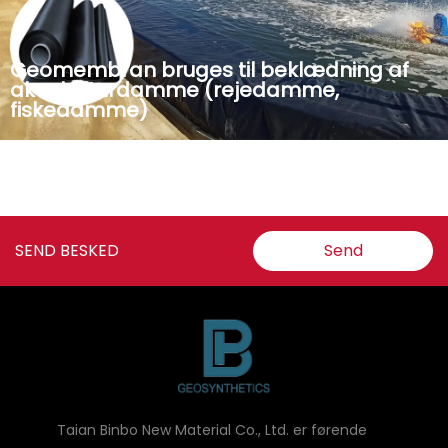
Geomembran bruges til beklædning af
akvakulturdamme (rejedamme,
fiskedamme)
Geomembranen er lavet af high-density polyethylen,
som har egenskaberne vandtæt, uigennemtrængelig,
anti-aging og anti ultraviolet. Udbredt i
lossepladsforinger, akvakulturfiskedamme, rejebassiner,
SEND BESKED
Send
landbrugsreservoirer, kunstige...
Taian Binbo New Material Co., Ltd. er førende