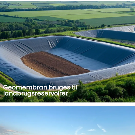
Højstyrke vejforstærket PET nålstanset geotekstil 100g-
800g m2
Geomembran bruges til
landbrugsreservoirer
Geomembran brugt til landbrugsreservoirer