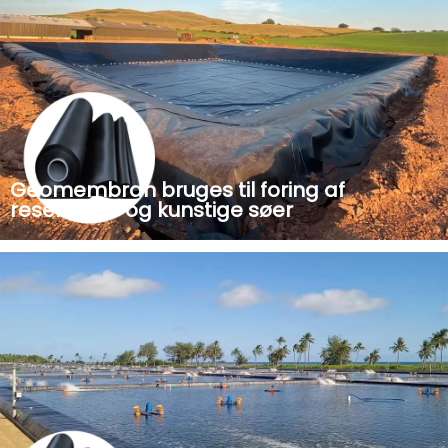
Geomembran bruges til foring af
reservoirer og kunstige søer
Geomembranen er lavet af high-density polyethylen,
som har egenskaberne vandtæt, uigennemtrængelig,
anti-aging og anti ultraviolet. Udbredt i
lossepladsforinger, akvakulturfiskedamme, rejebassiner,
landbrugsreservoirer, kunstige...