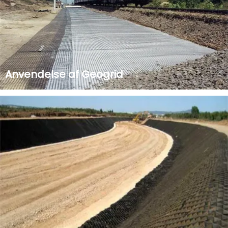
Anvendelse af Geogrid
Fordele ved geonet Geogrid er et geosyntetisk
materiale lavet af forskellige polymerer, der bruges til at
forstærke jordbunden. Geogrids installeres i vandrette
lag mellem jordlagene og strækker sig ind i jorden bag
lagene for at stabilisere jorden, der...