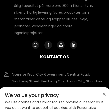
årlig kapacitet på mere end 300 millioner kvm,
sikrer vi hurtig levering. Vores produkter som
membraner, gitter og tæpper bruges i veje,
jernbaner, vandledninger og andre
ingeniørprojekter.
KONTAKT OS
Værelse 1905, City Government Central Road,
Xincheng Street, Feicheng City, Tai'an City, Shandong
Province
We value your privacy
+86-15953807388
We use cookies and similar tools to provide our services. If
you don't want to accept all cookies, click Personalize
[email protected]