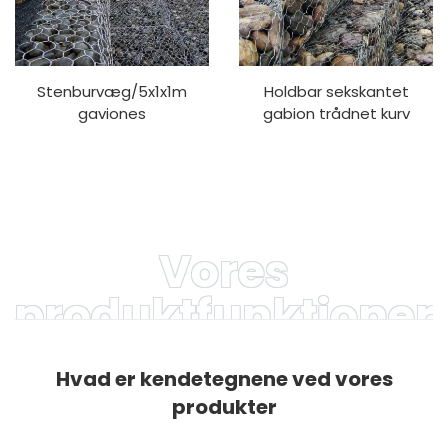
Stenburvæg/5x1x1m
Holdbar sekskantet
gaviones
gabion trådnet kurv
pris/galvaniseret gabion
Vævet snoet gabion
kasse størrelse
boks til støttemure
erosionskontrol
Vores
produktfunktioner
Hvad er kendetegnene ved vores
produkter