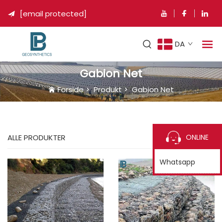
[email protected]

DA
Gabion Net
Forside
>
Produkt
>
Gabion Net
ONLINE
ALLE PRODUKTER
Whatsapp