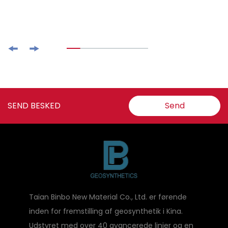
SEND BESKED
Send
Taian Binbo New Material Co., Ltd. er førende
inden for fremstilling af geosynthetik i Kina.
Udstyret med over 40 avancerede linjer og en