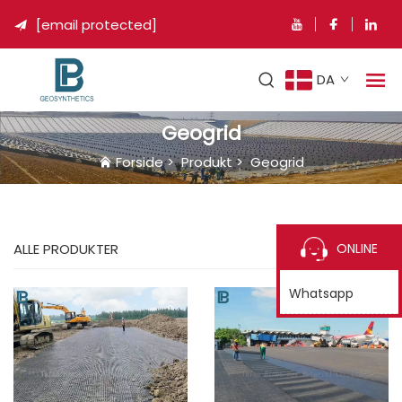
[email protected]

DA
Geogrid
Forside
>
Produkt
>
Geogrid
ONLINE
ALLE PRODUKTER
Whatsapp