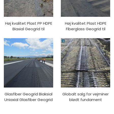
Høj kvalitet Plast PP HDPE
Høj kvalitet Plast HDPE
Biaxial Geogrid til
Fiberglass Geogrid til
vejkonstruktion Bedste
vejforstærkning Gratis
pris Fiberglass og
prøve for 40-40KN 50-
Polyester Material Lavet i
50KN 80-80KN 200-200KN
Kina
Veje
Glasfiber Geogrid Biaksial
Globalt salg for vejminer
Uniaxial Glasfiber Geogrid
blødt fundament
Til Asfaltvej Højstyrke
forstærkning tovejs
Biaksial / Glasfiber Plastic
trækplastik geonet