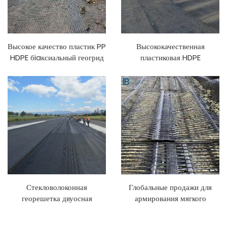
Высокое качество пластик PP
Высококачественная
HDPE бiaксиальный геогрид
пластиковая HDPE
для строительства дорог
стеклопластиковая
лучшая цена стекловолокно
георешетка для укрепления
и полиэстеровый материал,
дорог Бесплатный образец
произведенный в Китае
для 40-40KN 50-50KN 80-
80KN 200-200KN покрытий
Стекловолоконная
Глобальные продажи для
георешетка двуосная
армирования мягкого
одноосная стекловолоконная
фундамента для дорог и
георешетка для асфальтовой
шахт двунаправленная