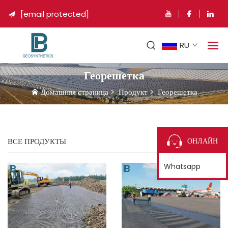
[email protected]

RU
Георешетка
Домашняя страница
>
Продукт
>
Георешетка
ОНЛАЙН
ВСЕ ПРОДУКТЫ
Whatsapp