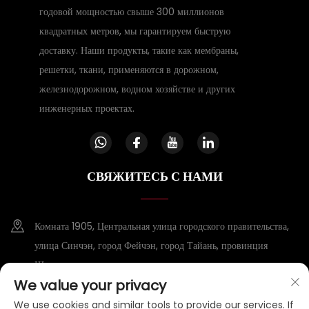
годовой мощностью свыше 300 миллионов
квадратных метров, мы гарантируем быструю
доставку. Наши продукты, такие как мембраны,
решетки, ткани, применяются в дорожном,
железнодорожном, водном хозяйстве и других
инженерных проектах.
СВЯЖИТЕСЬ С НАМИ
Комната 1905, Центральная улица городского правительства,
улица Синчэн, город Фейчэн, город Тайань, провинция
Шаньдун
We value your privacy
+86-15953807388
We use cookies and similar tools to provide our services. If