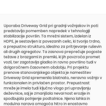
Uporaba Driveway Grid pri gradnji vožnjakov in poti
predstavlja pomemben napredek v tehnologiji
stabilizacije površin. Ta mrežni sistem, izdelan iz
HDPE, je sestavljen iz povezanih celic, ki tvorijo trdno,
a prepustno strukturo, idealno za pritrjevanje ruševin
ali drugih agregatov. Ta zasnova preprečuje pogoste
težave z brazgami in premiki, ki jih povzroča promet
vozil, ter zagotavlja gladko in ravno površino tudi v
dolgoročnem časovnem obdobju. Pri projektu
prenove stanovanjskega objekta je namestitev
Driveway Grid spremenila blatnato, neravno vožnjo v
funkcionalen in privlačen prostor. Prepustnost
mreže je imela tudi ključno vlogo pri upravljanju
deževnice, saj je zmanjšala nevarnost erozije in
spodbujala polnjenje podtalnice. Njena lahka in
modulna narava omogoča hitro in enostavno