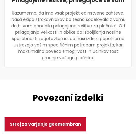
Prilagojene rešitve, prilegajoče se vam
Razumemo, da ima vsak projekt edinstvene zahteve.
Naša ekipa strokovnjakov bo tesno sodelovala z vami,
da bi vam ponudila prilagojene rešitve za pločnike. Od
prilagajanja velikosti in oblike do izboljšanja nosilne
sposobnosti zagotavljamo, da naši izdelki popolnoma
ustrezajo vašim specifičnim potrebam projekta, kar
maksimalno poveča zmogljivost in učinkovitost
gradnje vašega pločnika.
Povezani izdelki
Stroj za varjenje geomembran