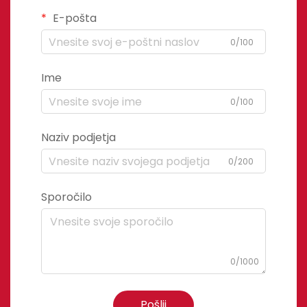
E-pošta
0/100
Ime
0/100
Naziv podjetja
0/200
Sporočilo
0/1000
Pošlji