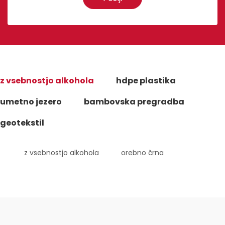
z vsebnostjo alkohola
hdpe plastika
umetno jezero
bambovska pregradba
geotekstil
z vsebnostjo alkohola
orebno črna