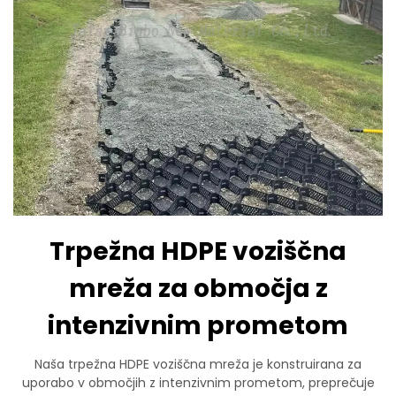
Trpežna HDPE voziščna
mreža za območja z
intenzivnim prometom
Naša trpežna HDPE voziščna mreža je konstruirana za
uporabo v območjih z intenzivnim prometom, preprečuje