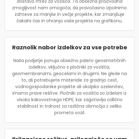
dostavo mrež za vozišča. Ta obsežna proizvodna
zmogljivost nam omogoča, da pravočasno izpolnimo
zahteve za manjše in večje projekte, kar zmanjšuje
čakalni čas in ohranja vaše projekte na grafikonu.
Raznolik nabor izdelkov za vse potrebe
Naša podjetje ponuja obsežno paleto geosintetičnih
izdelkov, vključno s pločniki za vozišča,
geomembranami, geocelami in drugimi. Ne glede na
to, ali potrebujete materiale za gradnjo cest,
vodnogospodarske projekte ali okoljsko ozelenitev,
imamo prave rešitve. Pločniki za vozišča so izdelani iz
visoko kakovostnega HDPE, kar zagotavlja odlično
stabilnost in trdnost za različna območja z veliko
prometa vozil.