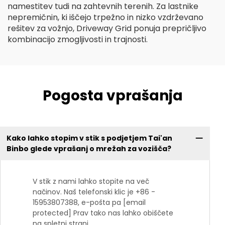
namestitev tudi na zahtevnih terenih. Za lastnike
nepremičnin, ki iščejo trpežno in nizko vzdrževano
rešitev za vožnjo, Driveway Grid ponuja prepričljivo
kombinacijo zmogljivosti in trajnosti.
Pogosta vprašanja
Kako lahko stopim v stik s podjetjem Tai'an
Binbo glede vprašanj o mrežah za vozišča?
V stik z nami lahko stopite na več
načinov. Naš telefonski klic je +86 -
15953807388, e-pošta pa [email
protected] Prav tako nas lahko obiščete
na spletni strani