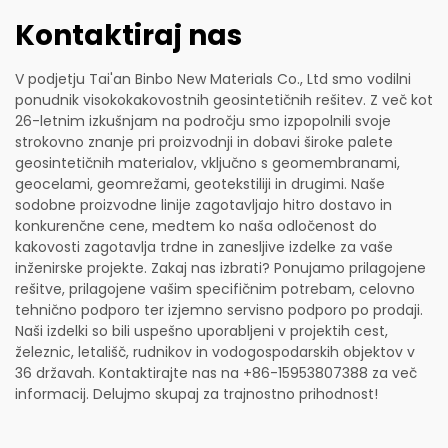
Kontaktiraj nas
V podjetju Tai'an Binbo New Materials Co., Ltd smo vodilni
ponudnik visokokakovostnih geosintetičnih rešitev. Z več kot
26-letnim izkušnjam na področju smo izpopolnili svoje
strokovno znanje pri proizvodnji in dobavi široke palete
geosintetičnih materialov, vključno s geomembranami,
geocelami, geomrežami, geotekstiliji in drugimi. Naše
sodobne proizvodne linije zagotavljajo hitro dostavo in
konkurenčne cene, medtem ko naša odločenost do
kakovosti zagotavlja trdne in zanesljive izdelke za vaše
inženirske projekte. Zakaj nas izbrati? Ponujamo prilagojene
rešitve, prilagojene vašim specifičnim potrebam, celovno
tehnično podporo ter izjemno servisno podporo po prodaji.
Naši izdelki so bili uspešno uporabljeni v projektih cest,
železnic, letališč, rudnikov in vodogospodarskih objektov v
36 državah. Kontaktirajte nas na +86-15953807388 za več
informacij. Delujmo skupaj za trajnostno prihodnost!