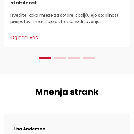
stabilnost
Izvedite, kako mreže za šotore izboljšujejo stabilnost
pешpotov, zmanjšujejo stroške vzdrževanja,
preprečujejo erozijo in povečujejo trajnost s
plastičnimi HDPE. Spoznajte najboljše prakse za
Ogledaj več
namestitev in vzdrževanje, da zagotovite uporabnost
v vseh letnih časih.
Mnenja strank
Lisa Anderson