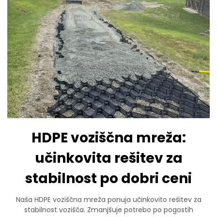
HDPE voziščna mreža:
učinkovita rešitev za
stabilnost po dobri ceni
Naša HDPE voziščna mreža ponuja učinkovito rešitev za
stabilnost vozišča. Zmanjšuje potrebo po pogostih