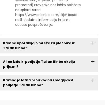
15953807388, e-pošta pa [email
protected] Prav tako nas lahko obiščete
na spletni strani
https://www.cnbinbo.com/, kjer boste
našli dodatne informacije in lahko
oddate povpraševanje.
Kam se uporabljajo mreže za pločnike iz
Tai'an Binbo?
Ali so izdelki podjetja Tai'an Binbo okolju
prijazni?
Kakšna je letna proizvodna zmogljivost
podjetja Tai'an Binbo?