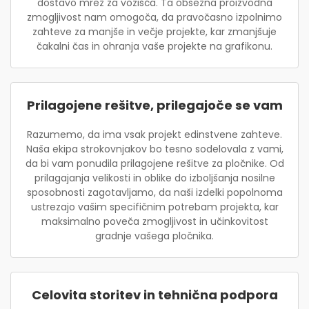
dostavo mrež za vozišča. Ta obsežna proizvodna
zmogljivost nam omogoča, da pravočasno izpolnimo
zahteve za manjše in večje projekte, kar zmanjšuje
čakalni čas in ohranja vaše projekte na grafikonu.
Prilagojene rešitve, prilegajoče se vam
Razumemo, da ima vsak projekt edinstvene zahteve.
Naša ekipa strokovnjakov bo tesno sodelovala z vami,
da bi vam ponudila prilagojene rešitve za pločnike. Od
prilagajanja velikosti in oblike do izboljšanja nosilne
sposobnosti zagotavljamo, da naši izdelki popolnoma
ustrezajo vašim specifičnim potrebam projekta, kar
maksimalno poveča zmogljivost in učinkovitost
gradnje vašega pločnika.
Celovita storitev in tehnična podpora