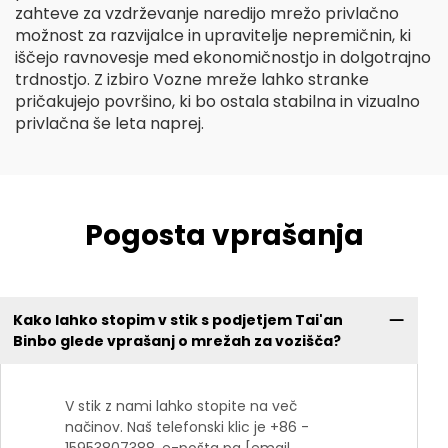
zahteve za vzdrževanje naredijo mrežo privlačno
možnost za razvijalce in upravitelje nepremičnin, ki
iščejo ravnovesje med ekonomičnostjo in dolgotrajno
trdnostjo. Z izbiro Vozne mreže lahko stranke
pričakujejo površino, ki bo ostala stabilna in vizualno
privlačna še leta naprej.
Pogosta vprašanja
Kako lahko stopim v stik s podjetjem Tai'an
Binbo glede vprašanj o mrežah za vozišča?
V stik z nami lahko stopite na več
načinov. Naš telefonski klic je +86 -