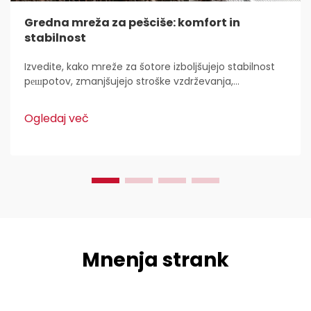
Gredna mreža za pešciše: komfort in
stabilnost
Izvedite, kako mreže za šotore izboljšujejo stabilnost
pешpotov, zmanjšujejo stroške vzdrževanja,
preprečujejo erozijo in povečujejo trajnost s
plastičnimi HDPE. Spoznajte najboljše prakse za
Ogledaj več
namestitev in vzdrževanje, da zagotovite uporabnost
v vseh letnih časih.
Mnenja strank