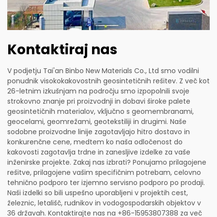
Kontaktiraj nas
V podjetju Tai'an Binbo New Materials Co., Ltd smo vodilni
ponudnik visokokakovostnih geosintetičnih rešitev. Z več kot
26-letnim izkušnjam na področju smo izpopolnili svoje
strokovno znanje pri proizvodnji in dobavi široke palete
geosintetičnih materialov, vključno s geomembranami,
geocelami, geomrežami, geotekstiliji in drugimi. Naše
sodobne proizvodne linije zagotavljajo hitro dostavo in
konkurenčne cene, medtem ko naša odločenost do
kakovosti zagotavlja trdne in zanesljive izdelke za vaše
inženirske projekte. Zakaj nas izbrati? Ponujamo prilagojene
rešitve, prilagojene vašim specifičnim potrebam, celovno
tehnično podporo ter izjemno servisno podporo po prodaji.
Naši izdelki so bili uspešno uporabljeni v projektih cest,
železnic, letališč, rudnikov in vodogospodarskih objektov v
36 državah. Kontaktirajte nas na +86-15953807388 za več