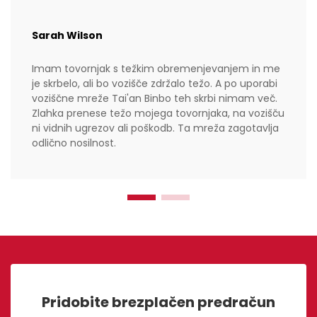
Sarah Wilson
Imam tovornjak s težkim obremenjevanjem in me
je skrbelo, ali bo vozišče zdržalo težo. A po uporabi
voziščne mreže Tai'an Binbo teh skrbi nimam več.
Zlahka prenese težo mojega tovornjaka, na vozišču
ni vidnih ugrezov ali poškodb. Ta mreža zagotavlja
odlično nosilnost.
Pridobite brezplačen predračun