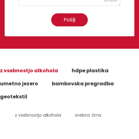
0/1000
Pošlji
z vsebnostjo alkohola
hdpe plastika
umetno jezero
bambovska pregradba
geotekstil
z vsebnostjo alkohola
orebno črna