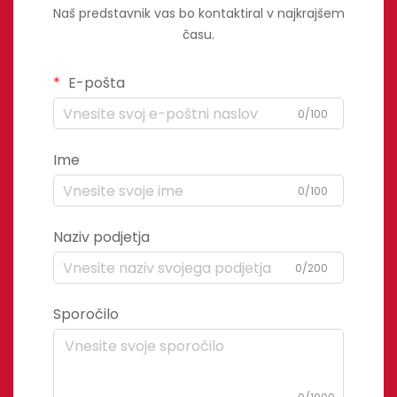
Naš predstavnik vas bo kontaktiral v najkrajšem
času.
E-pošta
0/100
Ime
0/100
Naziv podjetja
0/200
Sporočilo