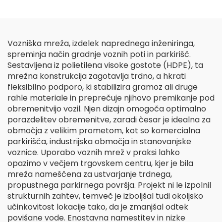
Vozniška mreža, izdelek naprednega inženiringa,
spreminja način gradnje voznih poti in parkirišč.
Sestavljena iz polietilena visoke gostote (HDPE), ta
mrežna konstrukcija zagotavlja trdno, a hkrati
fleksibilno podporo, ki stabilizira gramoz ali druge
rahle materiale in preprečuje njihovo premikanje pod
obremenitvijo vozil. Njen dizajn omogoča optimalno
porazdelitev obremenitve, zaradi česar je idealna za
območja z velikim prometom, kot so komercialna
parkirišča, industrijska območja in stanovanjske
voznice. Uporabo voznih mrež v praksi lahko
opazimo v večjem trgovskem centru, kjer je bila
mreža nameščena za ustvarjanje trdnega,
propustnega parkirnega površja. Projekt ni le izpolnil
strukturnih zahtev, temveč je izboljšal tudi okoljsko
učinkovitost lokacije tako, da je zmanjšal odtek
povišane vode. Enostavna namestitev in nizke