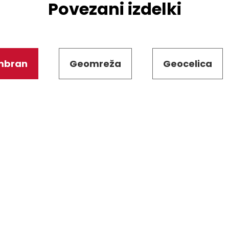
Povezani izdelki
embran
Geomreža
Geocelica