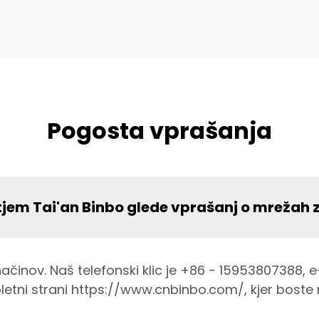
Pogosta vprašanja
etjem Tai'an Binbo glede vprašanj o mrežah 
načinov. Naš telefonski klic je +86 - 15953807388,
letni strani https://www.cnbinbo.com/, kjer boste 