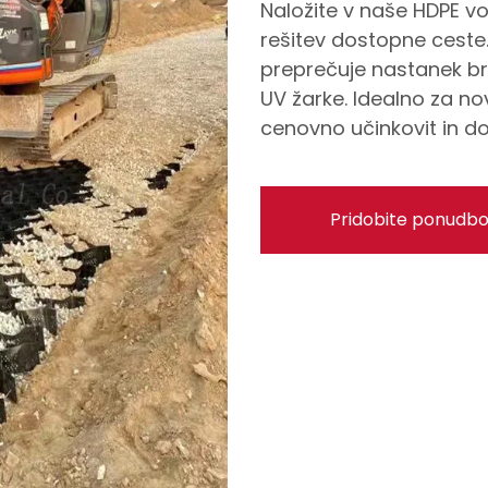
Naložite v naše HDPE vo
rešitev dostopne ceste
preprečuje nastanek br
UV žarke. Idealno za no
cenovno učinkovit in d
Pridobite ponudb