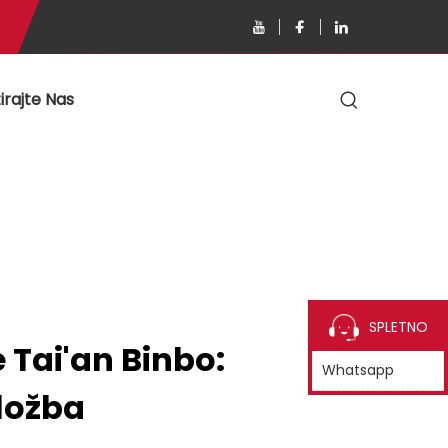
irajte Nas
SPLETNO
 Tai'an Binbo:
Whatsapp
ložba