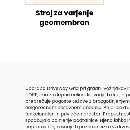
Stroj za varjenje
geomembran
Uporaba Driveway Grid pri gradnji vožnjakov in
HDPE, ima zaklepne celice, ki tvorijo trdno, a
preprečuje pogoste težave z brazgotinjenjem i
dolgoročnem časovnem obdobju. Pri projektu 
funkcionalen in privlačen prostor. Propustnost 
spodbujala polnjenje podtalnice. Njena lahka
nepremičnin, ki iščejo trpežno in nizko vzdržev