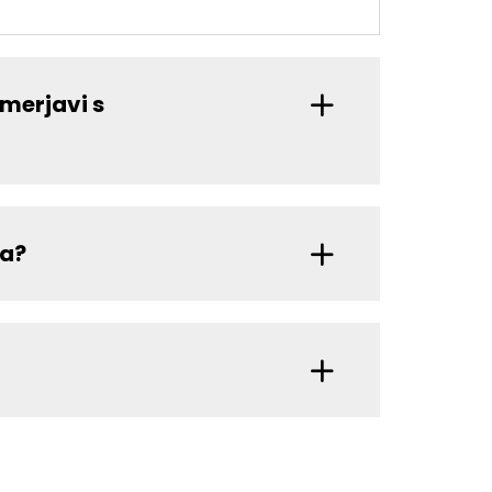
imerjavi s
ča?