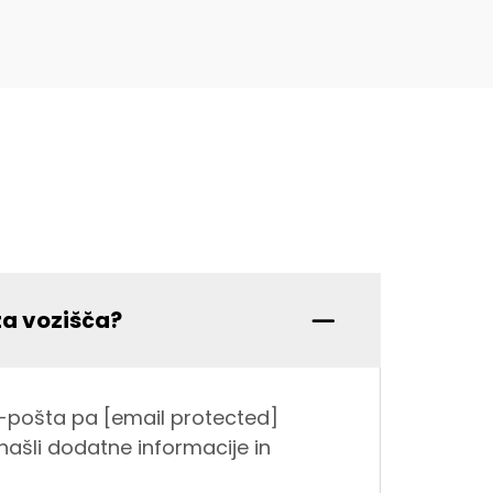
za vozišča?
 e-pošta pa [email protected]
našli dodatne informacije in