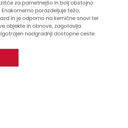
zišče za pametnejšo in bolj obstojno
. Enakomerno porazdeljuje težo,
azd in je odporno na kemične snovi ter
ve objekte in obnove, zagotavlja
olgotrajen nadgradnji dostopne ceste.
o