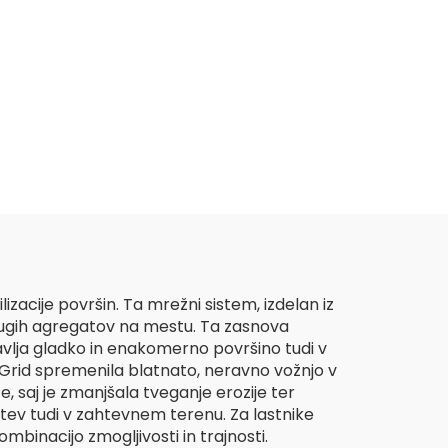
acije površin. Ta mrežni sistem, izdelan iz
 drugih agregatov na mestu. Ta zasnova
avlja gladko in enakomerno površino tudi v
rid spremenila blatnato, neravno vožnjo v
, saj je zmanjšala tveganje erozije ter
ev tudi v zahtevnem terenu. Za lastnike
mbinacijo zmogljivosti in trajnosti.