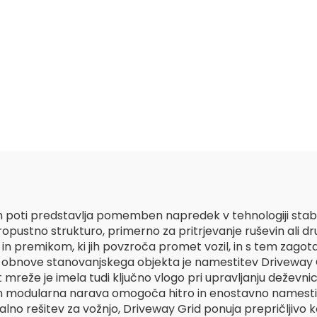
 poti predstavlja pomemben napredek v tehnologiji stabiliz
 propustno strukturo, primerno za pritrjevanje ruševin ali
n premikom, ki jih povzroča promet vozil, in s tem zagot
obnove stanovanjskega objekta je namestitev Driveway G
mreže je imela tudi ključno vlogo pri upravljanju deževnice
 in modularna narava omogoča hitro in enostavno namestit
alno rešitev za vožnjo, Driveway Grid ponuja prepričljivo ko