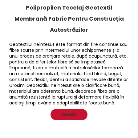
Polipropilen Tecelaj Geotextil
Membrană Fabric Pentru Construcția
Autostrăzilor
Geotextilul neîntesut este format din fire continue sau 
fibre scurte prin intermediul unor echipamente și a 
unui proces de aranjare rețele, după acupunctură, etc., 
pentru a da diferitelor fibre să se împletască 
împreună, fixarea mutuală a entrelașărilor formează 
un material normalizat, materialul fiind blând, bogat, 
consistent, flexibil, pentru a satisface nevoile diferitelor 
Grosimi.Geotextilul neîntesut are o clarificare bună, 
materialul are aderenta bună, deoarece fibra are o 
anumită rezistență la ruptura și deformare flexibilă în 
același timp, având o adaptabilitate foarte bună. 
Cerere