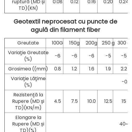
ruptură (MD și
0.08
0.12
0.16
0.20
0.24
TD)(KN)
Geotextil neprocesat cu puncte de 
agulă din filament fiber 
Greutate
100G
150g
200g
250 g
300 g
Variație Greutate
-6
-6
-6
-5
-5
(%)
Grosimea ((mm)
0.8
1.2
1.6
1.9
2.2
Variație Lățime
-0.5
(%)
Rezistență la
Rupere (MD și
4.5
7.5
10.0
12.5
15
TD)(KN/m)
Elongare la
Rupere (MD și
40~8
TD)(%)