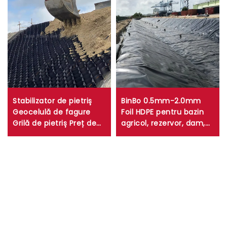
Stabilizator de pietriș
BinBo 0.5mm-2.0mm
Geocelulă de fagure
Foil HDPE pentru bazin
Grilă de pietriș Preț de
agricol, rezervor, dam,
fabrică Geocelulă
fermă de pești, mină,
rutieră HDPE pentru alee
fabricat din PVC, LDPE,
de protecție a pantei
EVA, LLDPE