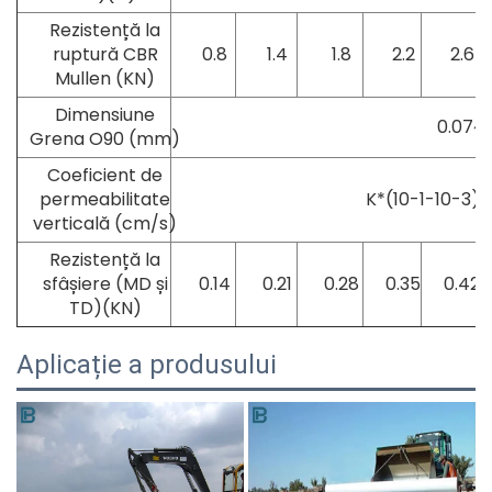
Rezistență la
ruptură CBR
0.8
1.4
1.8
2.2
2.6
Mullen (KN)
Dimensiune
0.07~0
Grena O90 (mm)
Coeficient de
permeabilitate
K*(10-1-10-3) 
verticală (cm/s)
Rezistență la
sfâșiere (MD și
0.14
0.21
0.28
0.35
0.42
TD)(KN)
Aplicație a produsului