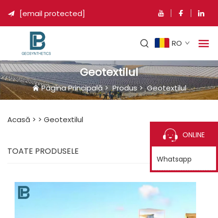
[email protected]

RO
Geotextilul
Pagina Principală
>
Produs
>
Geotextilul
Acasă >
>
Geotextilul
ONLINE
TOATE PRODUSELE
Whatsapp