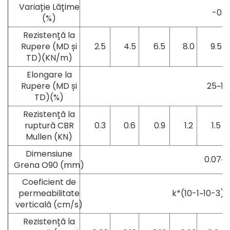
Variație Lățime
-0.5
(%)
Rezistență la
Rupere (MD și
2.5
4.5
6.5
8.0
9.5
TD)(KN/m)
Elongare la
Rupere (MD și
25~10
TD)(%)
Rezistență la
ruptură CBR
0.3
0.6
0.9
1.2
1.5
Mullen (KN)
Dimensiune
0.07~0
Grena O90 (mm)
Coeficient de
permeabilitate
k*(10-1~10-3) (
verticală (cm/s)
Rezistență la