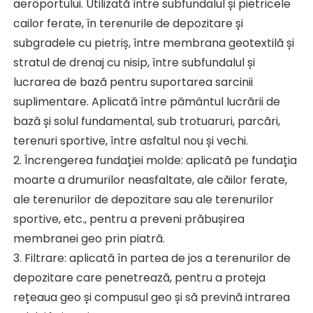
aeroportului. Utilizată între subfundalul și pietricele 
cailor ferate, în terenurile de depozitare și 
subgradele cu pietriș, între membrana geotextilă și 
stratul de drenaj cu nisip, între subfundalul și 
lucrarea de bază pentru suportarea sarcinii 
suplimentare. Aplicată între pământul lucrării de 
bază și solul fundamental, sub trotuaruri, parcări, 
terenuri sportive, între asfaltul nou și vechi. 
2. Încrengerea fundației molde: aplicată pe fundația 
moarte a drumurilor neasfaltate, ale căilor ferate, 
ale terenurilor de depozitare sau ale terenurilor 
sportive, etc., pentru a preveni prăbușirea 
membranei geo prin piatră. 
3. Filtrare: aplicată în partea de jos a terenurilor de 
depozitare care penetrează, pentru a proteja 
rețeaua geo și compusul geo și să prevină intrarea 