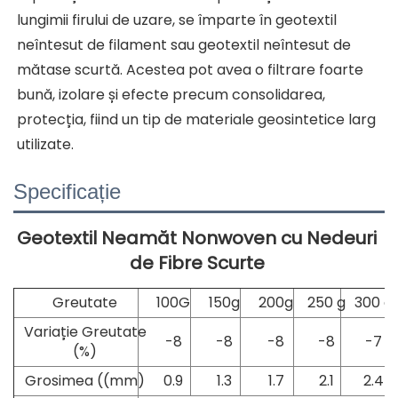
lungimii firului de uzare, se împarte în geotextil 
neîntesut de filament sau geotextil neîntesut de 
mătase scurtă. Acestea pot avea o filtrare foarte 
bună, izolare și efecte precum consolidarea, 
protecția, fiind un tip de materiale geosintetice larg 
utilizate. 
Specificație
Geotextil Neamăt Nonwoven cu Nedeuri 
de Fibre Scurte 
Greutate
100G
150g
200g
250 g
300 g
Variație Greutate
-8
-8
-8
-8
-7
(%)
Grosimea ((mm)
0.9
1.3
1.7
2.1
2.4