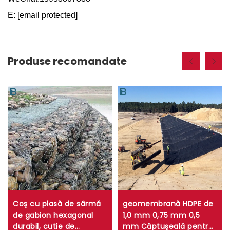
E:
[email protected]
Produse recomandate
Coș cu plasă de sârmă
geomembrană HDPE de
de gabion hexagonal
1,0 mm 0,75 mm 0,5
durabil, cutie de
mm Căptușeală pentru