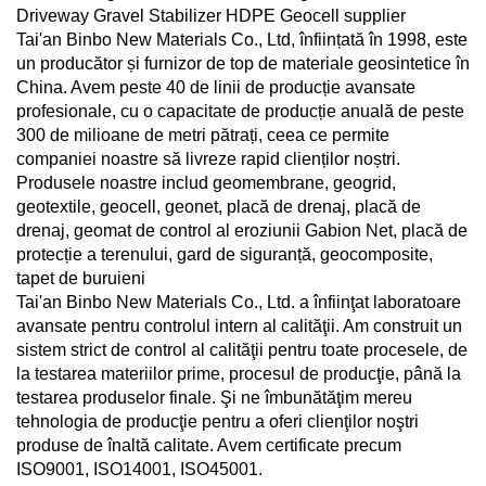
Tai'an Binbo New Materials Co., Ltd, înființată în 1998, este
un producător și furnizor de top de materiale geosintetice în
China. Avem peste 40 de linii de producție avansate
profesionale, cu o capacitate de producție anuală de peste
300 de milioane de metri pătrați, ceea ce permite
companiei noastre să livreze rapid clienților noștri.
Produsele noastre includ geomembrane, geogrid,
geotextile, geocell, geonet, placă de drenaj, placă de
drenaj, geomat de control al eroziunii Gabion Net, placă de
protecție a terenului, gard de siguranță, geocomposite,
tapet de buruieni
Tai'an Binbo New Materials Co., Ltd. a înfiinţat laboratoare
avansate pentru controlul intern al calităţii. Am construit un
sistem strict de control al calităţii pentru toate procesele, de
la testarea materiilor prime, procesul de producţie, până la
testarea produselor finale. Şi ne îmbunătăţim mereu
tehnologia de producţie pentru a oferi clienţilor noştri
produse de înaltă calitate. Avem certificate precum
ISO9001, ISO14001, ISO45001.