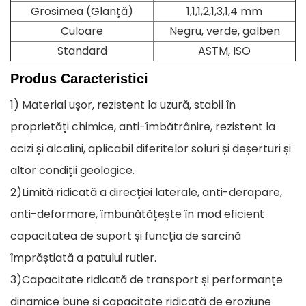
Grosimea (Glanță)
1,1,1,2,1,3,1,4 mm
Culoare
Negru, verde, galben
Standard
ASTM, ISO
Produs
Caracteristici
1) Material ușor, rezistent la uzură, stabil în
proprietăți chimice, anti-îmbătrânire, rezistent la
acizi și alcalini, aplicabil diferitelor soluri și deșerturi și
altor condiții geologice.
2)Limită ridicată a direcției laterale, anti-derapare,
anti-deformare, îmbunătățește în mod eficient
capacitatea de suport și funcția de sarcină
împrăștiată a patului rutier.
3)Capacitate ridicată de transport și performanțe
dinamice bune și capacitate ridicată de eroziune