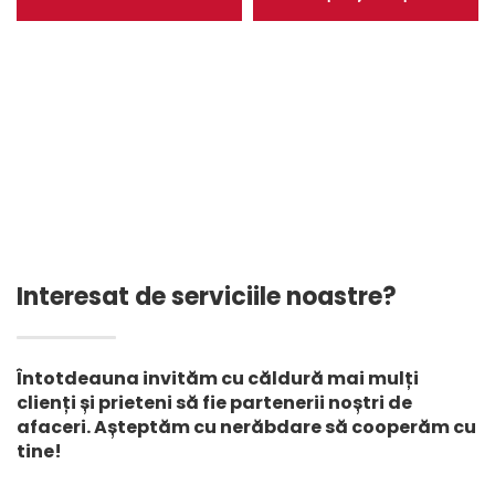
gabioane cu plasă
iaz de fermă de creveți
răsucită pentru
de pește 1,5 mm Lacuri
controlul eroziunii
artificiale Căptușeală
pereților de sprijin
pentru iaz HDPE
căptușeală pentru
depozitul de gunoi
Interesat de serviciile noastre?
Întotdeauna invităm cu căldură mai mulți
clienți și prieteni să fie partenerii noștri de
afaceri. Așteptăm cu nerăbdare să cooperăm cu
tine!