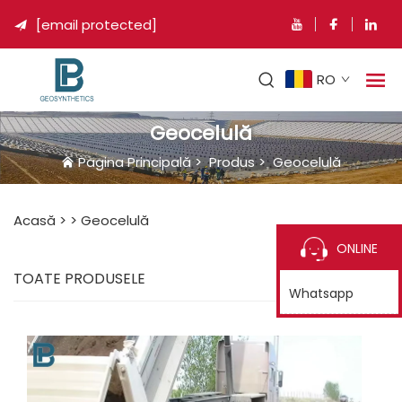
[email protected]

RO
Geocelulă
Pagina Principală
>
Produs
>
Geocelulă
Acasă >
>
Geocelulă
ONLINE
TOATE PRODUSELE
Whatsapp