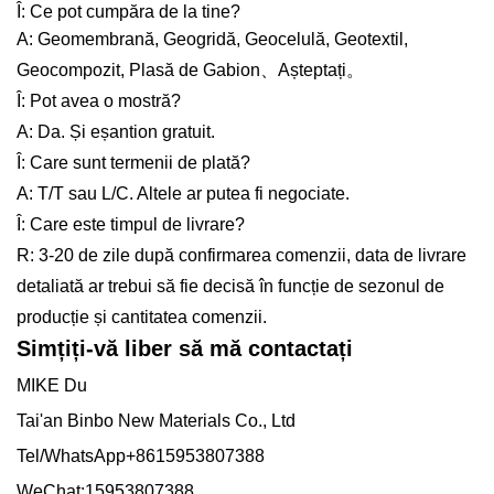
Î: Ce pot cumpăra de la tine?
A: Geomembrană, Geogridă, Geocelulă, Geotextil,
Geocompozit, Plasă de Gabion、Așteptați。
Î: Pot avea o mostră?
A: Da. Și eșantion gratuit.
Î: Care sunt termenii de plată?
A: T/T sau L/C. Altele ar putea fi negociate.
Î: Care este timpul de livrare?
R: 3-20 de zile după confirmarea comenzii, data de livrare
detaliată ar trebui să fie decisă în funcție de sezonul de
producție și cantitatea comenzii.
Simțiți-vă liber să mă contactați
MIKE Du
Tai'an Binbo New Materials Co., Ltd
Tel/WhatsApp+8615953807388
WeChat:15953807388