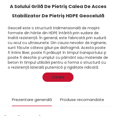
A Solului Grilă De Pietriș Calea De Acces
Stabilizator De Pietriș HDPE Geocelulă
Geocell este o structură tridimensională de mașini
formate din hârtie din HDPE întărită prin sudare de
înaltă rezistență. În general, este fabricată prin sudură
cu acul cu ultrasunete. Din cauza nevoilor de inginerie,
sunt făcute câteva găuri pe diafragmă. Acesta poate
fi întins liber, poate fi prăbușit în timpul transportului și
poate fi deschis și umplut cu pământ sau materiale de
beton în timpul utilizării pentru a forma o structură cu
o rezistență laterală puternică și rigiditate ridicată.
Cerere
Prezentare generală
Produse recomandate