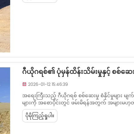
ဂီယိုဂရစ်၏ ပုံမှန်ထိန်းသိမ်းမှုနှင့် စစ်ဆေး
2026-01-12 15:46:39
အရေးကြီးသည့် ဂီယိုဂရစ် စစ်ဆေးမှု စံနိုင်မှုများ မျက်စိ
များကို အစောပိုင်းတွင် ဖမ်းမိရန်အတွက် အများမဟုတ်
ထိန်းသိမ်းရာတွင် မျက်စိဖြင့် စစ်ဆေးခြင်းများသည
ပိုမိုကြည့်ရှုပါ။
မျက်နှာပုံပေါ်ရှိ ပြဿနာများကို စောစောဖမ်းမိနိုင်ပါသ