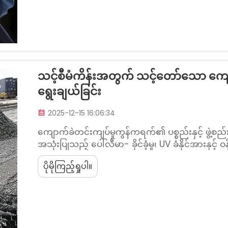
သင့်စီမံကိန်းအတွက် သင့်တော်သော ကျေ
ရွေးချယ်ခြင်း
2025-12-15 16:06:34
ကျောက်ခဲတင်းကျပ်မှုကွန်ကရက်၏ ပစ္စည်းနှင့် ဖွဲ့စည်
အသုံးပြုသည့် ပေါ်လီမာ- ခိုင်ခံ့မှု၊ UV ခံနိုင်အားနှင့
ကျောက်ခဲတင်းကျပ်မှုကွန်ကရက်များ၏ သက်တမ်းက
ပိုမိုကြည့်ရှုပါ။
ထင်ရှားသည် ဘာကြောင့်ဆိုသော...