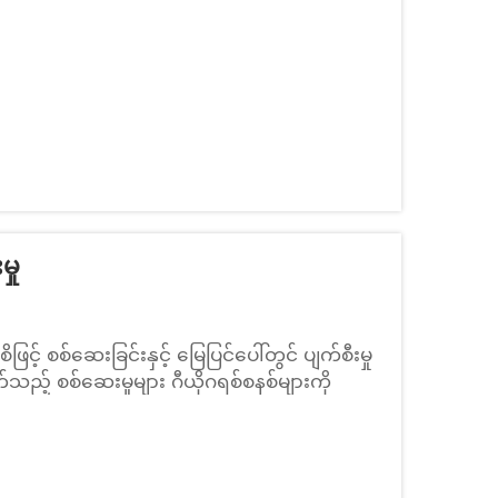
မှု
ဖြင့် စစ်ဆေးခြင်းနှင့် မြေပြင်ပေါ်တွင် ပျက်စီးမှု
သည့် စစ်ဆေးမှုများ ဂီယိုဂရစ်စနစ်များကို
် အခြေခံအကာအကွယ်ဖြစ်ပါသည်။ ထိုသို့ဖြင့်
ည်။...