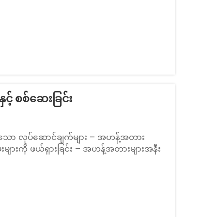
ှင့် စစ်ဆေးခြင်း
ီးသော လုပ်ဆောင်ချက်များ – အဟန့်အတား
ုအမှေးများကို ဖယ်ရှားခြင်း – အဟန့်အတားများအနီး
ြင့် အမြစ်များသည် အထိအရောက်မှုရှိသည့်
းပါသည်။ ရွက်များကျသည့်အခါ မြေဆီများကို အထိ
ါသည်။