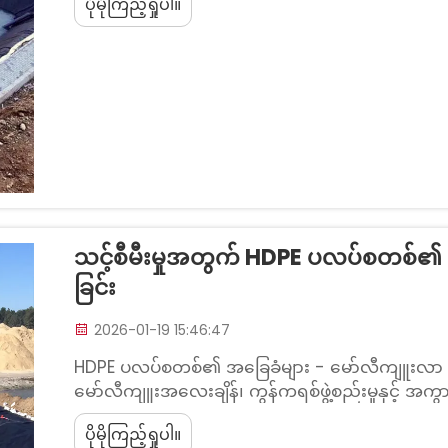
ပိုမိုကြည့်ရှုပါ။
သည့် ပုံစံများကို ပါဝင်ပါသည်။ ထိုသို့ဖြင့် လျော့ကျ
သင့်စီမီးမှုအတွက် HDPE ပလပ်စတစ်၏ 
ခြင်း
2026-01-19 15:46:47
HDPE ပလပ်စတစ်၏ အခြေခံများ - မော်လီကျူးလာ ဖွဲ့စ
မော်လီကျူးအလေးချိန်၊ ကွန်ကရစ်ဖွဲ့စည်းမှုနှင့် 
မှုများသည် မာကျောမှု၊ ခံနိုင်ရည်နှင့် လုပ်ဆောင်နိုင
ပိုမိုကြည့်ရှုပါ။
များသည် ၎င်း၏ ပေါ်လီမာများ၏ ဖွဲ့စည်းပုံပေါ်တွင် မှီ