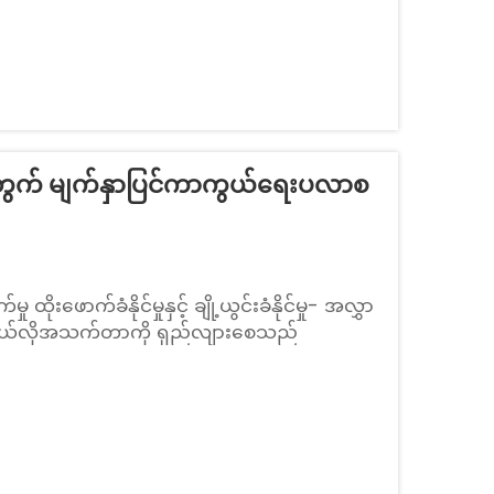
အတွက် မျက်နှာပြင်ကာကွယ်ရေးပလာစ
ု ထိုးဖောက်ခံနိုင်မှုနှင့် ချို့ယွင်းခံနိုင်မှု- အလွှာ
ို ဘယ်လိုအသက်တာကို ရှည်လျားစေသည်
များသည် ပုံမှန်အားဖြင့် ထပ်ချိတ်ဆက်ထားသော
းအားကောင်းအောင်ပြုလုပ်ထားခြင်းကို ပါဝင်သည်။