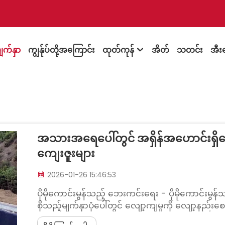
ျက်နှာ
ကျွန်ုပ်တို့အကြောင်း
ထုတ်ကုန်
အိတ်
သတင်း
အီး

အသားအရေပေါ်တွင် အရှိန်အဟောင်းရှိ
ကျေးဇူးများ
2026-01-26 15:46:53
ပိုမိုကောင်းမွန်သည့် ဘေးကင်းရေး - ပိုမိုကောင်းမွ
စိုသည့်မျက်နှာပုံပေါ်တွင် လျော့ကျမှုကို လျော့နည်း
များသည် စိုသည့်အခါတွင်ပါ ကိုင်ထားနိုင်သည့် အ