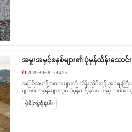
အမူးအမှင့်စနစ်များ၏ ပုံမှန်ထိန်းသောင်းန
2026-01-01 15:46:25
အမြစ်အဟန့်အတားများကို ထိန်းသိမ်းရန် အရေးကြ
များ၏ အစွန်းများတွင် ပုံမှန်သန့်ရှင်းရေးနှင့် အမှိ
တွင် ဇီဝကုန်ကြွင်းကြွင်းများကို ဖယ်ရှားထားခြင်းဖ
ပိုမိုကြည့်ရှုပါ။
လမ်းကြောင်းများကို ရှာဖွေနိုင်ခြင်းမှ ကာကွယ်ပေ
အရောက်မှုရှိသည့် နေရာများသို့ သယ်ဆောင်သွားပ