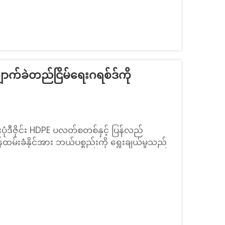
ာက်ခဲတည်ငြိမ်ရေးဂရစ်ဒ်ကို
းပုံဒီဇိုင်း HDPE ပလတ်စတစ်နှင့် ပြန်လည်
် ဝန်ထမ်းခံနိုင်အား ဘယ်ပစ္စည်းကို ရွေးချယ်မှုသည်
ို အမှန်အကန်သက်ရောက်မှုရှိသည်။ HDPE သည်