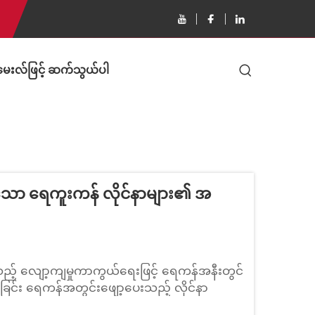
မေးလ်ဖြင့် ဆက်သွယ်ပါ
သော ရေကူးကန် လိုင်နာများ၏ အ
န်သည့် လျော့ကျမှုကာကွယ်ရေးဖြင့် ရေကန်အနီးတွင်
စေခြင်း ရေကန်အတွင်းဖျော့ပေးသည့် လိုင်နာ
မှတ်အသားများကို ဖန်တီးပေးသည့် အလွန်သေးငယ်