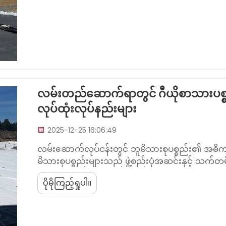
လမ်းတည်ဆောက်ရာတွင် ဂီယိုစာသားပစ္စ
လုပ်ထုံးလုပ်နည်းများ
2025-12-25 16:06:49
လမ်းဆောက်လုပ်ငန်းတွင် ဘူမိသားစုပစ္စည်း၏ အဓိက
မိသားစုပစ္စည်းများသည် ဖွဲ့စည်းပုံအဆင်းနှင့် သက်
အရေးကြီးသော အခန်းကဏ္ဍများကို ဆောင်ရွက်သည့် 
ပိုမိုကြည့်ရှုပါ။
ဖြစ်သည်။ ခွဲခြားခြင်း- လမ်းမျက်နှာပြင်အလွှာများ ရ