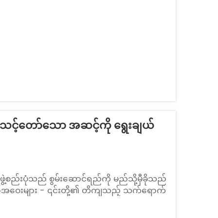
မှုများကို ကာကွယ်ပေးပါသည်။...
သင့်တော်သော အဆင့်ကို ရွေးချယ်
ည်းပုံသည် စွမ်းဆောင်ရည်ကို မည်သို့မှီခိုသည်
အကွာအဝေးများ - ၎င်းတို့၏ တိကျသည့် သက်ရောက်
်မှုတို့ပေါ်တွင် ဖြစ်ပါသည်။ HDPE ၏ စွမ်းဆောင်ရည်
ခိုပါသည်။...