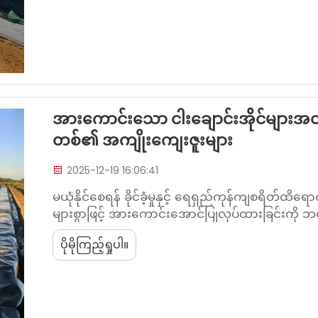
အားကောင်းသော ငါးချောင်းအိုင်များ
တစ်၏ အကျိုးကျေးဇူးများ
2025-12-19 16:06:41
မယုံနိုင်စေရန် ခိုင်ခံ့မှုနှင့် ရေရှည်ကုန်ကျစရိတ်ထိရောက်မှ
များစွာဖြင့် အားကောင်းအောင်ပြုလုပ်ထားခြင်းက
အားကောင်းအောင်ပြုလုပ်ထားသော ငါးတွင်းလိုင်းနာ
ပိုမိုကြည့်ရှုပါ။
ဖွဲ့စည်းပုံနှင့် ထပ်ဖြည့်ထည့်သွင်းထားသော စ်ခရင်
ဒါ...