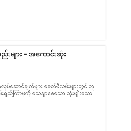
ည်းများ - အကောင်းဆုံး
လုပ်ဆောင်ချက်များ ခေတ်မီလမ်းများတွင် ဘူ
တမ်းရှည်ကြာမှုကို သေချာစေသော သုံးမျိုးသော
မဖြစ်မနေလိုအပ်သော အင်ဂျင်နီယာပစ္စည်းများ
ောထွေးမဖြစ်စေရန်...