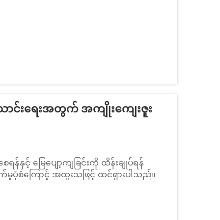
်းသောင်းရေးအတွက် အကျိုးကျေးဇူး
နှင့် မြေပျော့ကျခြင်းကို ထိန်းချုပ်ရန်
ှုပုံစံကြောင့် အထူးသဖြင့် ထင်ရှားပါသည်။
်ထားသော သံမဏိကြိုးဇလ်များအတွင်းတွင်
ဖြင့် ထည့်သွင်းထားပါသည်။