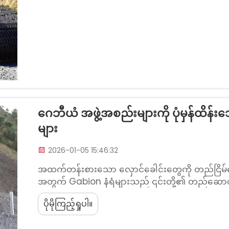
ဂေဘီယံ အဖွဲ့အစည်းများကို ပုံမှန်ထိန
များ
2026-01-05 15:46:32
အထက်တန်းစားသော လှောင်ခေါင်းတွေကို တည်ငြိမ်စေရန်
အတွက် Gabion နံရံများသည် ၎င်းတို့၏ တည်ဆောက်မ
သံမဏိဖောက်စီးမှုကို ကာကွယ်ရန် ဂဲလ်ဖနိုင်ဇ်လုပ
ပိုမိုကြည့်ရှုပါ။
ကျောက်ခဲများကို အနည်းငယ်ရွေ့လျားနိုင်သည့် ပုံစံ