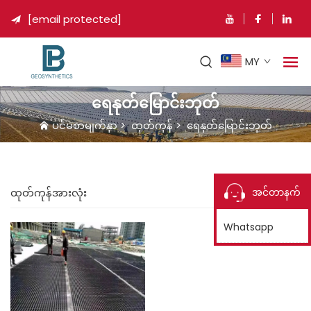
[email protected]

MY
ရေနုတ်မြောင်းဘုတ်
ပင်မစာမျက်နှာ
>
ထုတ်ကုန်
>
ရေနုတ်မြောင်းဘုတ်
အင်တာနက်
ထုတ်ကုန်အားလုံး
Whatsapp