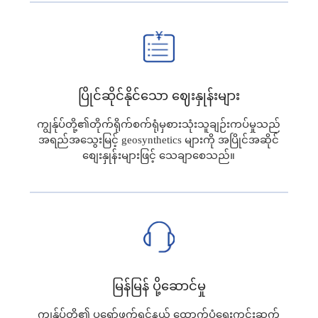
ပြိုင်ဆိုင်နိုင်သော ဈေးနှုန်းများ
ကျွန်ုပ်တို့၏တိုက်ရိုက်စက်ရုံမှစားသုံးသူချဉ်းကပ်မှုသည်
အရည်အသွေးမြင့် geosynthetics များကို အပြိုင်အဆိုင်
စျေးနှုန်းများဖြင့် သေချာစေသည်။
မြန်မြန် ပို့ဆောင်မှု
ကျွန်ုပ်တို့၏ ပရော်ဖက်ရှင်နယ် ထောက်ပံ့ရေးကွင်းဆက်