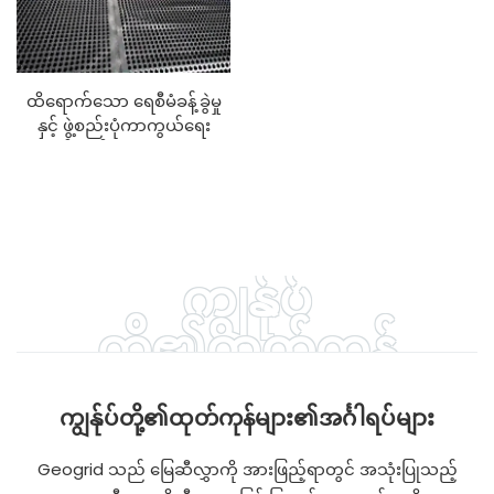
ထိရောက်သော ရေစီမံခန့်ခွဲမှု
နှင့် ဖွဲ့စည်းပုံကာကွယ်ရေး
အတွက် စွယ်စုံသုံး HDPE/PVC
ရေနုတ်မြောင်းဘုတ်များ
ကျွန်ုပ်
တို့၏ထုတ်ကုန်
အင်္ဂါရပ်များ
ကျွန်ုပ်တို့၏ထုတ်ကုန်များ၏အင်္ဂါရပ်များ
Geogrid သည် မြေဆီလွှာကို အားဖြည့်ရာတွင် အသုံးပြုသည့်