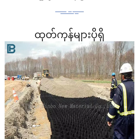
ထုတ်ကုန်များပိုရှိ