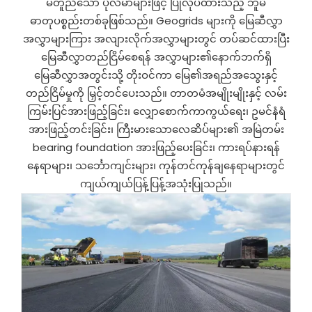
မတူညီသော ပိုလီမာများဖြင့် ပြုလုပ်ထားသည့် ဘူမိ
ဓာတုပစ္စည်းတစ်ခုဖြစ်သည်။ Geogrids များကို မြေဆီလွှာ
အလွှာများကြား အလျားလိုက်အလွှာများတွင် တပ်ဆင်ထားပြီး
မြေဆီလွှာတည်ငြိမ်စေရန် အလွှာများ၏နောက်ဘက်ရှိ
မြေဆီလွှာအတွင်းသို့ တိုးဝင်ကာ မြေ၏အရည်အသွေးနှင့်
တည်ငြိမ်မှုကို မြှင့်တင်ပေးသည်။ တာတမံအမျိုးမျိုးနှင့် လမ်း
ကြမ်းပြင်အားဖြည့်ခြင်း၊ လျှောစောက်ကာကွယ်ရေး၊ ဥမင်နံရံ
အားဖြည့်တင်းခြင်း၊ ကြီးမားသောလေဆိပ်များ၏ အမြဲတမ်း
bearing foundation အားဖြည့်ပေးခြင်း၊ ကားရပ်နားရန်
နေရာများ၊ သင်္ဘောကျင်းများ၊ ကုန်တင်ကုန်ချနေရာများတွင်
ကျယ်ကျယ်ပြန့်ပြန့်အသုံးပြုသည်။