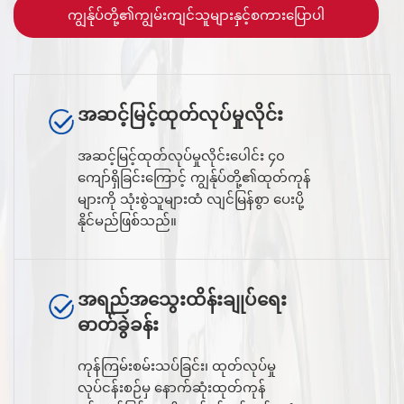
ကျွန်ုပ်တို့၏ကျွမ်းကျင်သူများနှင့်စကားပြောပါ
အဆင့်မြင့်ထုတ်လုပ်မှုလိုင်း
အဆင့်မြင့်ထုတ်လုပ်မှုလိုင်းပေါင်း ၄၀
ကျော်ရှိခြင်းကြောင့် ကျွန်ုပ်တို့၏ထုတ်ကုန်
များကို သုံးစွဲသူများထံ လျင်မြန်စွာ ပေးပို့
နိုင်မည်ဖြစ်သည်။
အရည်အသွေးထိန်းချုပ်ရေး
ဓာတ်ခွဲခန်း
ကုန်ကြမ်းစမ်းသပ်ခြင်း၊ ထုတ်လုပ်မှု
လုပ်ငန်းစဉ်မှ နောက်ဆုံးထုတ်ကုန်