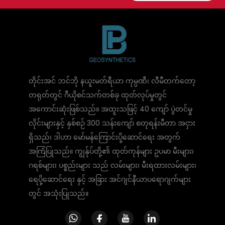
တိုင်းအင် ဘင်ဘို နယူးမတ်ရီယာ ကုမ္ပဏီ၊ လီမီတက်တော့
တရုတ်တွင် ဂီယိုစင်သက်တစ်ခု ထုတ်လုပ်မှုတွင်
အကောင်းဆုံးဖြစ်သည်။ အထူးသဖြင့် 40 ကျော် ပွဲတင်မှု
လိုင်းများနှင့် နှစ်စဉ် 300 သန်းကျော် စတုရန်းမီတာ အငှား
ရှိသည်၊ ဒါဟာ မော်မန်ကြောင်းပို့ဆောင်ရေး အတွက်
အကြံပြုသည်။ ကျွန်ုပ်တို့၏ ထုတ်ကုန်များ ဥပမာ မီးများ၊
ဂရစ်များ၊ ပစ္စည်းများ သည် လမ်းများ၊ မီးရထားလမ်းများ၊
ရေပို့ဆောင်ရေး နှင့် အခြား အင်ဂျင်နီယာပရောဂျက်များ
တွင် အသုံးပြုသည်။