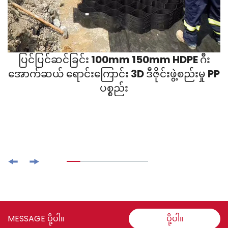
ပြင်ပြင်ဆင်ခြင်း 100mm 150mm HDPE ဂီး
အောက်ဆယ် ရောင်းကြောင်း 3D ဒီဇိုင်းဖွဲ့စည်းမှု PP
ပစ္စည်း
MESSAGE ပို့ပါ။
ပို့ပါ။