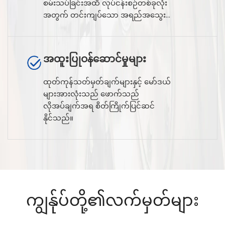
စမ်းသပ်ခြင်းအထိ လုပ်ငန်းစဉ်တစ်ခုလုံး
အတွက် တင်းကျပ်သော အရည်အသွေး
ထိန်းချုပ်မှုစနစ်ကို တည်ထောင်ထား
ပါသည်။
အထူးပြုဝန်ဆောင်မှုများ
ထုတ်ကုန်သတ်မှတ်ချက်များနှင့် မော်ဒယ်
များအားလုံးသည် ဖောက်သည်
လိုအပ်ချက်အရ စိတ်ကြိုက်ပြင်ဆင်
နိုင်သည်။
ကျွန်ုပ်တို့၏လက်မှတ်များ