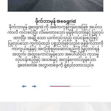
ဖိုက်ဘာမှန် Geogrid
ဖိုက်ဘာမှန် geogrid ကို အဓိကကုန်ကြမ်းအဖြစ် အယ်လ
ကာလီ ကင်းစင်ပြီး လိမ်မထားသော မှန်ဖိုက်ဘာဖြင့် ပြုလုပ်
ထားပြီး အချို့သော ယက်လုပ်သည့် လုပ်ငန်းစဉ်ဖြင့်
ပြုလုပ်သော ကွက်ပုံထည် ပစ္စည်းဖြစ်သည်။ ဖန်ဖိုက်ဘာကို
ကာကွယ်ရန်နှင့် အလုံးစုံစွမ်းဆောင်ရည်ကို မြှင့်တင်ရန်
အတွက်၊ အထူးကောင်းမွန်သော အပေါ်ယံပိုင်း ကုသမှု
လုပ်ငန်းစဉ်ဖြင့် အသစ်နှင့် အလွန်ကောင်းမွန်သော
geotextile အလွှာတစ်ခုကို ဖွဲ့စည်းထားသည်။