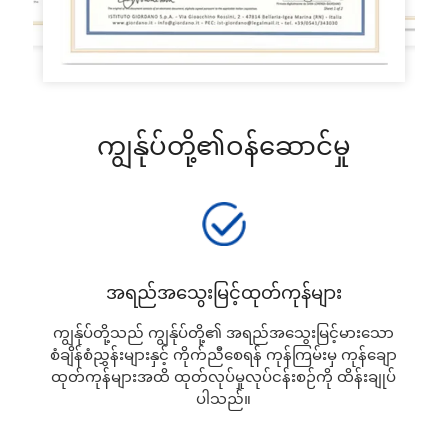
ကျွန်ုပ်တို့၏ဝန်ဆောင်မှု
အရည်အသွေးမြင့်ထုတ်ကုန်များ
ကျွန်ုပ်တို့သည် ကျွန်ုပ်တို့၏ အရည်အသွေးမြင့်မားသော
စံချိန်စံညွှန်းများနှင့် ကိုက်ညီစေရန် ကုန်ကြမ်းမှ ကုန်ချော
ထုတ်ကုန်များအထိ ထုတ်လုပ်မှုလုပ်ငန်းစဉ်ကို ထိန်းချုပ်
ပါသည်။