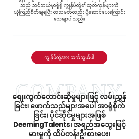
သည် သင်ဘယ်မှာရှိရှိ ကျွန်ုပ်တို့၏ထုတ်ကုန်များကို
ယုံကြည်စိတ်ချရပြီး တသမတ်တည်း ပို့ဆောင်ပေးကြောင်း
သေချာပါသည်။
ကျွန်ုပ်တို့အား ဆက်သွယ်ပါ
စျေးကွက်တောင်းဆိုမှုများဖြင့် လမ်းညွှန်
ခြင်း၊ ဖောက်သည်များအပေါ် အာရုံစိုက်
ခြင်း၊ ပိုင်ဆိုင်မှုများအဖြစ်
DeemingTalents၊ အရည်အသွေးမြင့်
မားမှုကို ထိပ်တန်းဦးစားပေး၊