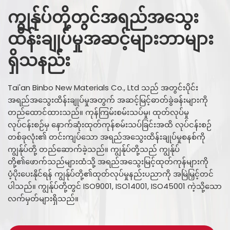
ကျွန်ုပ်တို့တွင်အရည်အသွေး
ထိန်းချုပ်မှုအဆင့်များဘာများ
ရှိသနည်း
Tai'an Binbo New Materials Co., Ltd သည် အတွင်းပိုင်း
အရည်အသွေးထိန်းချုပ်မှုအတွက် အဆင့်မြင့်ဓာတ်ခွဲခန်းများကို
တည်ထောင်ထားသည်။ ကုန်ကြမ်းစမ်းသပ်မှု၊ ထုတ်လုပ်မှု
လုပ်ငန်းစဉ်မှ နောက်ဆုံးထုတ်ကုန်စမ်းသပ်ခြင်းအထိ လုပ်ငန်းစဉ်
တစ်ခုလုံး၏ တင်းကျပ်သော အရည်အသွေးထိန်းချုပ်မှုစနစ်ကို
ကျွန်ုပ်တို့ တည်ဆောက်ခဲ့သည်။ ကျွန်ုပ်တို့သည် ကျွန်ုပ်
တို့၏ဖောက်သည်များထံသို့ အရည်အသွေးမြင့်ထုတ်ကုန်များကို
ပံ့ပိုးပေးနိုင်ရန် ကျွန်ုပ်တို့၏ထုတ်လုပ်မှုနည်းပညာကို အမြဲမြှင့်တင်
ပါသည်။ ကျွန်ုပ်တို့တွင် ISO9001, ISO14001, ISO45001 ကဲ့သို့သော
လက်မှတ်များရှိသည်။