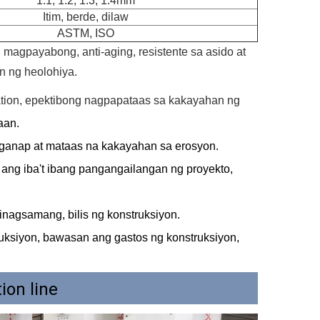
1.1, 1.2, 1.3, 1.4mm
Itim, berde, dilaw
ASTM, ISO
magpayabong, anti-aging, resistente sa asido at
on ng heolohiya.
rmation, epektibong nagpapataas sa kakayahan ng
aan.
ganap at mataas na kakayahan sa erosyon.
ng iba't ibang pangangailangan ng proyekto,
inagsamang, bilis ng konstruksiyon.
ruksiyon, bawasan ang gastos ng konstruksiyon,
on line