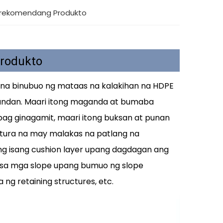
erekomendang Produkto
Produkto
a na binubuo ng mataas na kalakihan na HDPE
sundan. Maari itong maganda at bumaba
pag ginagamit, maari itong buksan at punan
ktura na may malakas na patlang na
lang isang cushion layer upang dagdagan ang
 sa mga slope upang bumuo ng slope
ng retaining structures, etc.