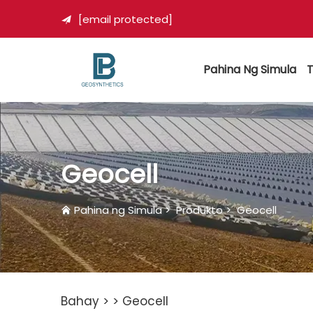
[email protected]

Pahina Ng Simula
T
Geocell
Pahina ng Simula
>
Produkto
>
Geocell
Bahay >
>
Geocell