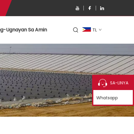
g-Ugnayan Sa Amin
TL
SA-LINYA
Whatsapp