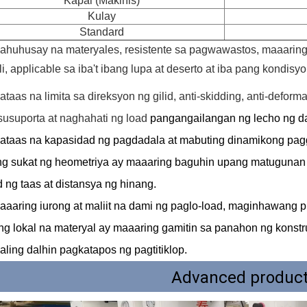
Kapal (Makinis)
Kulay
Standard
ahuhusay na materyales, resistente sa pagwawastos, maaaring 
li, applicable sa
iba't ibang lupa at deserto at iba pang kondisy
ataas na limita sa direksyon ng gilid, anti-skidding, anti-defo
usuporta at naghahati ng load
pangangailangan ng lecho ng d
ataas na kapasidad ng pagdadala at mabuting dinamikong pag
g sukat ng heometriya ay maaaring baguhin upang matugunan a
d ng taas at distansya ng hinang.
aaaring iurong at maliit na dami ng paglo-load, maginhawang p
ng lokal na materyal ay maaaring gamitin sa panahon ng konst
ling dalhin pagkatapos ng pagtitiklop.
Advanced producti