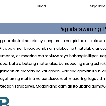
Buod
Mga Inir
Paglalarawan ng 
 geoteknikal na grid ay isang mesh na grid na estraktur
P copolymer broadband, na malakas na tinutulak o sinu
remente, at maaring maimpluwensya habang inililipat. Ka
lupa, bato o betong materiales, bumubuo ng isang estra
hihigpit at mataas na katigasan. Maaring gamitin ito bi
ayahan ng mahina na pundasyon, at maaaring ilagay din
tection structures. Maaari ding gamitin ito upang gumawa 