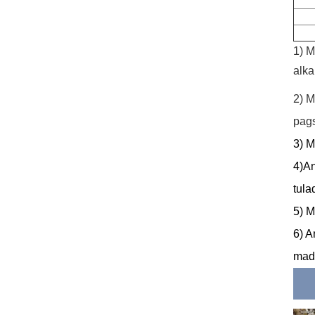
1) M
alka
2) M
pags
3) M
4)An
tula
5) M
6) A
mada