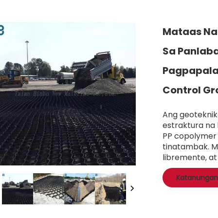
Mataas Na 
Sa Panlaba
Pagpapalak
Control Gr
Ang geoteknika
estraktura na
PP copolymer 
tinatambak. M
libremente, a
Katanungan