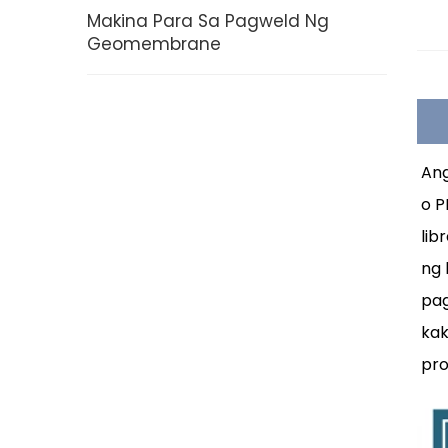
Makina Para Sa Pagweld Ng
Geomembrane
Ang
o P
lib
ng 
pag
kak
pro