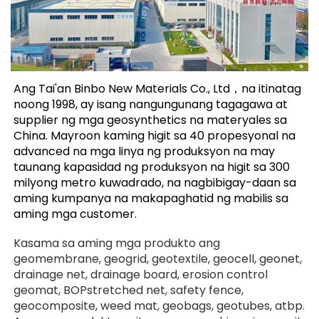
Ang Tai'an Binbo New Materials Co., Ltd，na itinatag 
noong 1998, ay isang nangungunang tagagawa at 
supplier ng mga geosynthetics na materyales sa 
China. Mayroon kaming higit sa 40 propesyonal na 
advanced na mga linya ng produksyon na may 
taunang kapasidad ng produksyon na higit sa 300 
milyong metro kuwadrado, na nagbibigay-daan sa 
aming kumpanya na makapaghatid ng mabilis sa 
aming mga customer. 
Kasama sa aming mga produkto ang 
geomembrane, geogrid, geotextile, geocell, geonet, 
drainage net, drainage board, erosion control 
geomat, BOPstretched net, safety fence, 
geocomposite, weed mat, geobags, geotubes, atbp. 