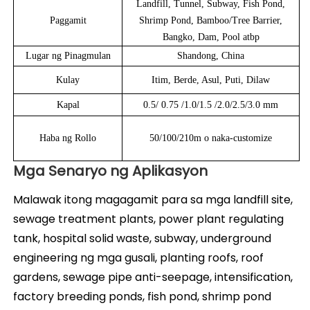
Landfill, Tunnel, Subway, Fish Pond,
Paggamit
Shrimp Pond, Bamboo/Tree Barrier,
Bangko, Dam, Pool atbp
Lugar ng Pinagmulan
Shandong, China
Kulay
Itim, Berde, Asul, Puti, Dilaw
Kapal
0.5/ 0.75 /1.0/1.5 /2.0/2.5/3.0 mm
Haba ng Rollo
50/100/210m o naka-customize
Mga Senaryo ng Aplikasyon
Malawak itong magagamit para sa mga landfill site, 
sewage treatment plants, power plant regulating 
tank, hospital solid waste, subway, underground 
engineering ng mga gusali, planting roofs, roof 
gardens, sewage pipe anti-seepage, intensification, 
factory breeding ponds, fish pond, shrimp pond 