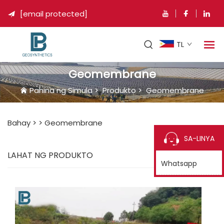
[email protected]

TL
Geomembrane
Pahina ng Simula
>
Produkto
>
Geomembrane
Bahay >
>
Geomembrane
SA-LINYA
LAHAT NG PRODUKTO
Whatsapp