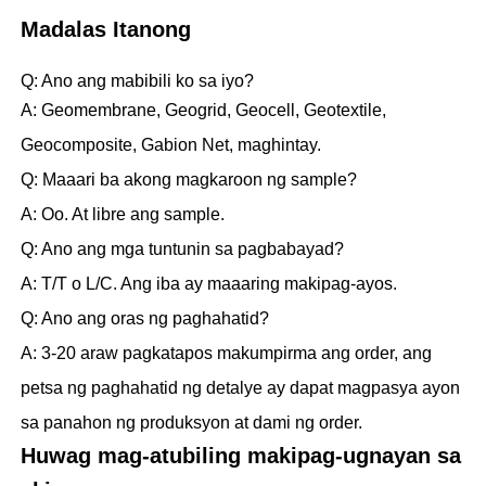
Madalas Itanong
Q: Ano ang mabibili ko sa iyo?
A: Geomembrane, Geogrid, Geocell, Geotextile,
Geocomposite, Gabion Net, maghintay.
Q: Maaari ba akong magkaroon ng sample?
A: Oo. At libre ang sample.
Q: Ano ang mga tuntunin sa pagbabayad?
A: T/T o L/C. Ang iba ay maaaring makipag-ayos.
Q: Ano ang oras ng paghahatid?
A: 3-20 araw pagkatapos makumpirma ang order, ang
petsa ng paghahatid ng detalye ay dapat magpasya ayon
sa panahon ng produksyon at dami ng order.
Huwag mag-atubiling makipag-ugnayan sa