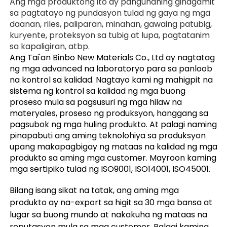
Ang mga produktong ito ay pangunahing ginagamit 
sa pagtatayo ng pundasyon tulad ng gaya ng mga 
daanan, riles, paliparan, minahan, gawaing patubig, 
kuryente, proteksyon sa tubig at lupa, pagtatanim 
sa kapaligiran, atbp. 
Ang Tai'an Binbo New Materials Co., Ltd ay nagtatag 
ng mga advanced na laboratoryo para sa panloob 
na kontrol sa kalidad. Nagtayo kami ng mahigpit na 
sistema ng kontrol sa kalidad ng mga buong 
proseso mula sa pagsusuri ng mga hilaw na 
materyales, proseso ng produksyon, hanggang sa 
pagsubok ng mga huling produkto. At palagi naming 
pinapabuti ang aming teknolohiya sa produksyon 
upang makapagbigay ng mataas na kalidad ng mga 
produkto sa aming mga customer. Mayroon kaming 
mga sertipiko tulad ng ISO9001, ISO14001, ISO45001. 
Bilang isang sikat na tatak, ang aming mga 
produkto ay na-export sa higit sa 30 mga bansa at 
lugar sa buong mundo at nakakuha ng mataas na 
reputasyon mula sa mga customer. Palagi kaming 