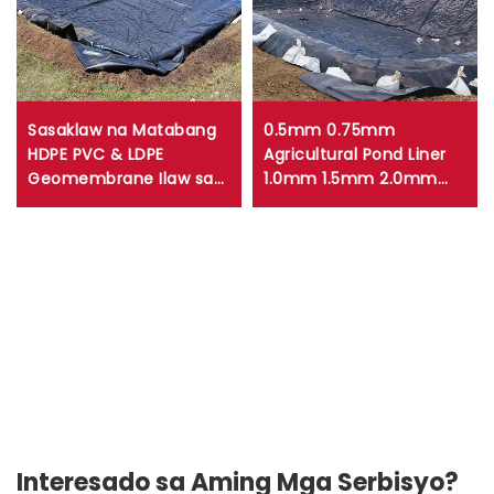
Sasaklaw na Matabang
0.5mm 0.75mm
HDPE PVC & LDPE
Agricultural Pond Liner
Geomembrane Ilaw sa
1.0mm 1.5mm 2.0mm
Bangka Laban sa UV
HDPE Geomembrane
Plastik na Takilya ng
Sheet para sa Reservoir
Tubig Fish Farm
Dam Liner Fish Farm
Aquaculture Landfill Film
Lanfill Mine
Interesado sa Aming Mga Serbisyo?