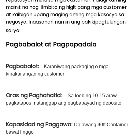
mainit na nag-iimbita ng higit pang mga customer 
at kaibigan upang maging aming mga kasosyo sa 
negosyo. Inaasahan namin ang pakikipagtulungan 
sa iyo! 
Pagbabalot at Pagpapadala   
Pagbabalot:   
Karaniwang packaging o mga
kinakailangan ng customer
Oras ng Paghahatid:   
Sa loob ng 10-15 araw
pagkatapos matanggap ang pagbabayad ng deposito
Kapasidad ng Paggawa: 
Dalawang 40ft Container
bawat linggo