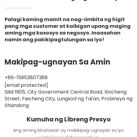
Palagi kaming mainit na nag-iimbita ng higit
pang mga customer at kaibigan upang maging
aming mga kasosyo sa negosyo. Inaasahan
namin ang pakikipagtulungan sa iyo!
Makipag-ugnayan Sa Amin
+86-15953807388
[email protected]
Silid 1905, City Government Central Road, Xincheng
Street, Feicheng City, Lungsod ng Tai'an, Probinsya ng
Shandong
Kumuha ng Libreng Presyo
Ang aming kinatawan ay makikipag-ugnayan sa iyo